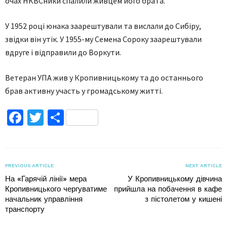
очах НКВCники спалили живцем його брата.
У 1952 році юнака заарештували та вислали до Сибіру,
звідки він утік. У 1955-му Семена Сороку заарештували
вдруге і відправили до Воркути.
Ветеран УПА жив у Кропивницькому та до останнього
брав активну участь у громадському житті.
Facebook
Twitter
Поділитися
PREVIOUS ARTICLE
NEXT ARTICLE
На «Гарячій лінії» мера
У Кропивницькому дівчина
Кропивницького чергуватиме
прийшла на побачення в кафе
начальник управління
з пістолетом у кишені
транспорту