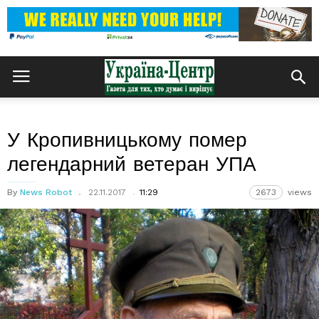
У Кропивницькому помер
легендарний ветеран УПА
By
News Robot
22.11.2017
11:29
2673
views