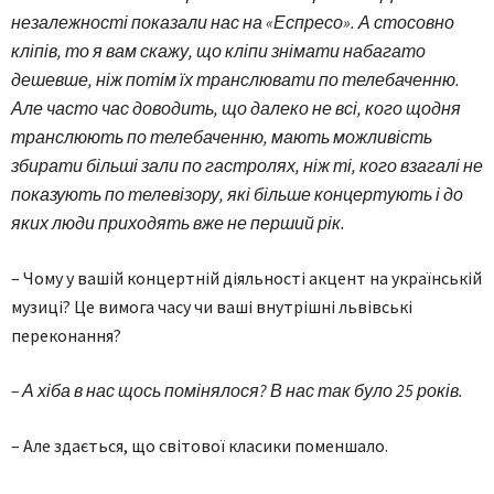
незалежності показали нас на «Еспресо». А стосовно
кліпів, то я вам скажу, що кліпи знімати набагато
дешевше, ніж потім їх транслювати по телебаченню.
Але часто час доводить, що далеко не всі, кого щодня
транслюють по телебаченню, мають можливість
збирати більші зали по гастролях, ніж ті, кого взагалі не
показують по телевізору, які більше концертують і до
яких люди приходять вже не перший рік.
– Чому у вашій концертній діяльності акцент на українській
музиці? Це вимога часу чи ваші внутрішні львівські
переконання?
– А хіба в нас щось помінялося? В нас так було 25 років.
– Але здається, що світової класики поменшало.