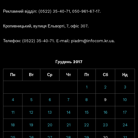
Рекламний відділ: (0522) 35-40-71, 050-961-67-17.
Кропивницький, вулиця Ельворті, 7, офіс 307.
Телефон: (0522) 35-40-71. E-mail: piadm@infocom.kr.ua.
Грудень 2017
Пн
Вт
Ср
Чт
Пт
Сб
Нд
1
2
3
4
5
6
7
8
9
10
11
12
13
14
15
16
17
18
19
20
21
22
23
24
25
26
27
28
29
30
31