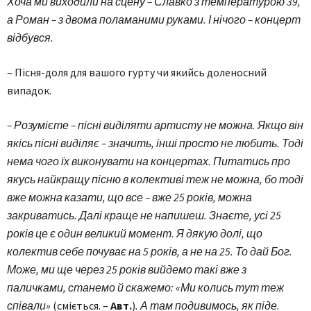
Хоча ми виходили на сцену – Славко з температурою 39,
а Роман – з двома поламаними руками. І нічого – концерт
відбувся.
– Пісня-доля для вашого гурту чи якийсь доленосний
випадок.
– Розумієте – пісні виділяти артисту не можна. Якщо він
якісь пісні виділяє – значить, інші просто не любить. Тоді
нема чого їх виконувати на концертах. Питатись про
якусь найкращу пісню в колективі теж не можна, бо тоді
вже можна казати, що все – вже 25 років, можна
закриватись. Далі краще не напишеш. Знаєте, усі 25
років це є один великий момент. Я дякую долі, що
колектив себе почуває на 5 років, а не на 25. То дай Бог.
Може, ми ще через 25 років вийдемо такі вже з
паличками, станемо й скажемо: «Ми колись тут теж
співали»
(сміється. –
Авт.
)
. А там подивимось, як піде.