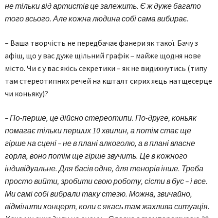
не тільки від артистів це залежить. Є ж дуже багато
того всього. Але кожна людина собі сама вибирає.
– Ваша творчість не передбачає фанери як такої. Бачу з
афіш, що у вас дуже щільний графік – майже щодня нове
місто. Чи є у вас якісь секретики – як не видихнутись (типу
там стереотипних речей на кшталт сирих яєць натщесерце
чи коньяку)?
– По-перше, це дійсно стереотипи. По-друге, коньяк
помагає тільки перших 10 хвилин, а потім стає ще
гірше на сцені – не в плані алкоголю, а в плані власне
горла, воно потім ще гірше звучить. Це в кожного
індивідуальне. Для басів одне, для тенорів інше. Треба
просто вийти, зробити свою роботу, сісти в бус – і все.
Ми самі собі вибрали таку стезю. Можна, звичайно,
відмінити концерт, коли є якась там жахлива ситуація.