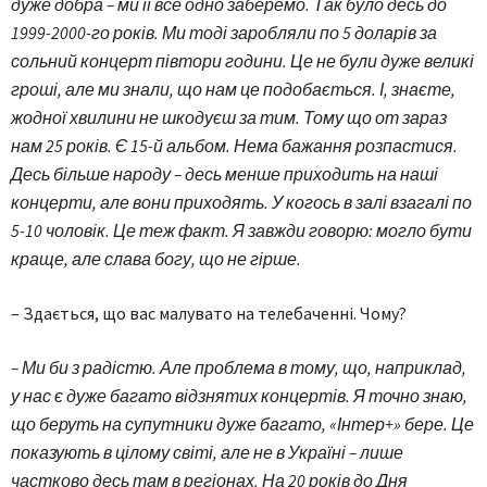
дуже добра – ми її все одно заберемо. Так було десь до
1999-2000-го років. Ми тоді заробляли по 5 доларів за
сольний концерт півтори години. Це не були дуже великі
гроші, але ми знали, що нам це подобається. І, знаєте,
жодної хвилини не шкодуєш за тим. Тому що от зараз
нам 25 років. Є 15-й альбом. Нема бажання розпастися.
Десь більше народу – десь менше приходить на наші
концерти, але вони приходять. У когось в залі взагалі по
5-10 чоловік. Це теж факт. Я завжди говорю: могло бути
краще, але слава богу, що не гірше.
– Здається, що вас малувато на телебаченні. Чому?
– Ми би з радістю. Але проблема в тому, що, наприклад,
у нас є дуже багато відзнятих концертів. Я точно знаю,
що беруть на супутники дуже багато, «Інтер+» бере. Це
показують в цілому світі, але не в Україні – лише
частково десь там в регіонах. На 20 років до Дня