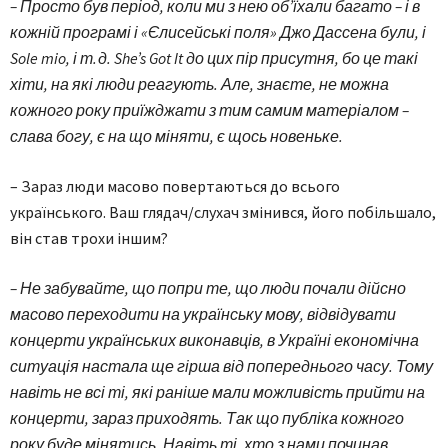
– Просто був період, коли ми з нею об’їхали багато – і в
кожній програмі і «Єлисейські поля» Джо Дассена були, і
Sole mio, і т. д. She’s Got It до цих пір присутня, бо це такі
хіти, на які люди реагують. Але, знаєте, не можна
кожного року приїжджати з тим самим матеріалом –
слава богу, є на що міняти, є щось новеньке.
– Зараз люди масово повертаються до всього
українського. Ваш глядач/слухач змінився, його побільшало,
він став трохи іншим?
– Не забувайте, що попри те, що люди почали дійсно
масово переходити на українську мову, відвідувати
концерти українських виконавців, в Україні економічна
ситуація настала ще гірша від попереднього часу. Тому
навіть не всі ті, які раніше мали можливість прийти на
концерти, зараз приходять. Так що публіка кожного
року буде мінятись. Навіть ті, хто з нами починав