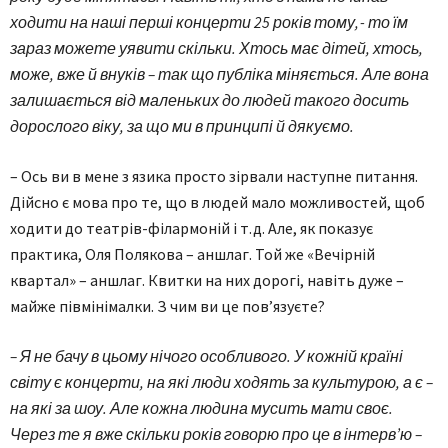
ходити на наші перші концерти 25 років тому, - то їм
зараз можете уявити скільки. Хтось має дітей, хтось,
може, вже й внуків – так що публіка міняється. Але вона
залишається від маленьких до людей такого досить
дорослого віку, за що ми в принципі й дякуємо.
– Ось ви в мене з язика просто зірвали наступне питання.
Дійсно є мова про те, що в людей мало можливостей, щоб
ходити до театрів-філармоній і т. д. Але, як показує
практика, Оля Полякова – аншлаг. Той же «Вечірній
квартал» – аншлаг. Квитки на них дорогі, навіть дуже –
майже півмінімалки. З чим ви це пов’язуєте?
– Я не бачу в цьому нічого особливого. У кожній країні
світу є концерти, на які люди ходять за культурою, а є –
на які за шоу. Але кожна людина мусить мати своє.
Через те я вже скільки років говорю про це в інтерв’ю –