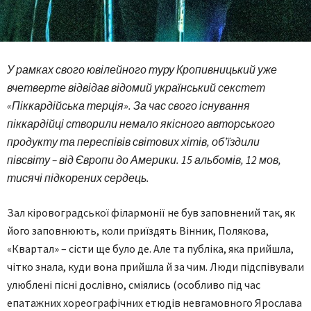
У рамках свого ювілейного туру Кропивницький уже
вчетверте відвідав відомий український секстет
«Піккардійська терція». За час свого існування
піккардійці створили немало якісного авторського
продукту та переспівів світових хітів, об’їздили
півсвіту – від Європи до Америки. 15 альбомів, 12 мов,
тисячі підкорених сердець.
Зал кіровоградської філармонії не був заповнений так, як
його заповнюють, коли приїздять Вінник, Полякова,
«Квартал» – сісти ще було де. Але та публіка, яка прийшла,
чітко знала, куди вона прийшла й за чим. Люди підспівували
улюблені пісні дослівно, сміялись (особливо під час
епатажних хореографічних етюдів невгамовного Ярослава