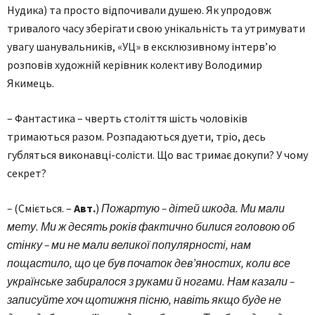
Нудика) та просто відпочивали душею. Як упродовж
тривалого часу зберігати свою унікальність та утримувати
увагу шанувальників, «УЦ» в ексклюзивному інтерв’ю
розповів художній керівник колективу Володимир
Якимець.
– Фантастика – чверть століття шість чоловіків
тримаються разом. Розпадаються дуети, тріо, десь
губляться виконавці-солісти. Що вас тримає докупи? У чому
секрет?
–
(Сміється. –
Авт.
)
Пожартую – дітей шкода. Ми мали
мету. Ми ж десять років фактично билися головою об
стінку – ми не мали великої популярності, нам
пощастило, що це був початок дев’яностих, коли все
українське забиралося з руками й ногами. Нам казали –
записуйте хоч щотижня пісню, навіть якщо буде не