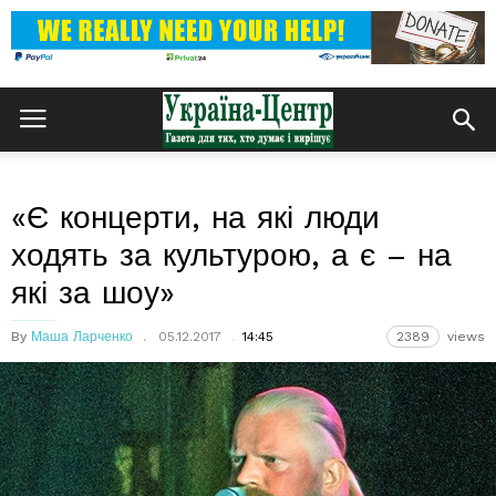
«Є концерти, на які люди
ходять за культурою, а є – на
які за шоу»
By
Маша Ларченко
05.12.2017
14:45
2389
views