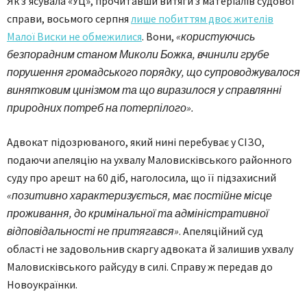
Як з’ясувала «УЦ», прочитавши витяги з матеріалів судової
справи, восьмого серпня
лише побиттям двоє жителів
Малої Виски не обмежилися
. Вони,
«користуючись
безпорадним станом Миколи Божка, вчинили грубе
порушення громадського порядку, що супроводжувалося
винятковим цинізмом та що виразилося у справлянні
природних потреб на потерпілого».
Адвокат підозрюваного, який нині перебуває у СІЗО,
подаючи апеляцію на ухвалу Маловисківського районного
суду про арешт на 60 діб, наголосила, що її підзахисний
«позитивно характеризується, має постійне місце
проживання, до кримінальної та адміністративної
відповідальності не притягався»
. Апеляційний суд
області не задовольнив скаргу адвоката й залишив ухвалу
Маловисківського райсуду в силі. Справу ж передав до
Новоукраїнки.