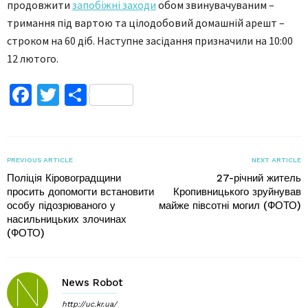
продовжити
запобіжні заходи
обом звинувачуваним –
тримання під вартою та цілодобовий домашній арешт –
строком на 60 діб. Наступне засідання призначили на 10:00
12 лютого.
Facebook
Twitter
Поділитися
PREVIOUS ARTICLE
NEXT ARTICLE
Поліція Кіровоградщини
27-річний житель
просить допомогти встановити
Кропивницького зруйнував
особу підозрюваного у
майже півсотні могил (ФОТО)
насильницьких злочинах
(ФОТО)
News Robot
http://uc.kr.ua/