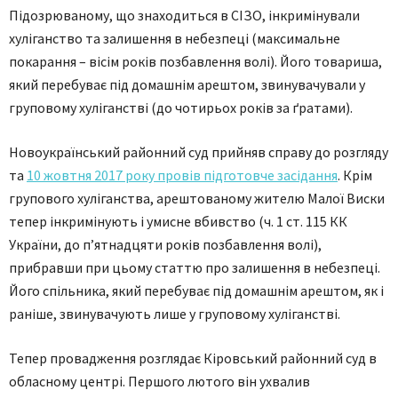
Підозрюваному, що знаходиться в СІЗО, інкримінували
хуліганство та залишення в небезпеці (максимальне
покарання – вісім років позбавлення волі). Його товариша,
який перебуває під домашнім арештом, звинувачували у
груповому хуліганстві (до чотирьох років за ґратами).
Новоукраїнський районний суд прийняв справу до розгляду
та
10 жовтня 2017 року провів підготовче засідання
. Крім
групового хуліганства, арештованому жителю Малої Виски
тепер інкримінують і умисне вбивство (ч. 1 ст. 115 КК
України, до п’ятнадцяти років позбавлення волі),
прибравши при цьому статтю про залишення в небезпеці.
Його спільника, який перебуває під домашнім арештом, як і
раніше, звинувачують лише у груповому хуліганстві.
Тепер провадження розглядає Кіровський районний суд в
обласному центрі. Першого лютого він ухвалив