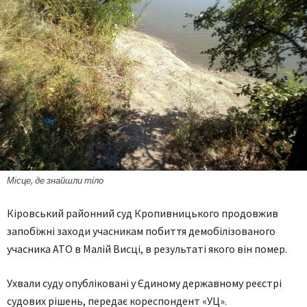
Місце, де знайшли тіло
Кіровський районний суд Кропивницького продовжив
запобіжні заходи учасникам побиття демобілізованого
учасника АТО в Малій Висці, в результаті якого він помер.
Ухвали суду опубліковані у Єдиному державному реєстрі
судових рішень, передає кореспондент «УЦ».