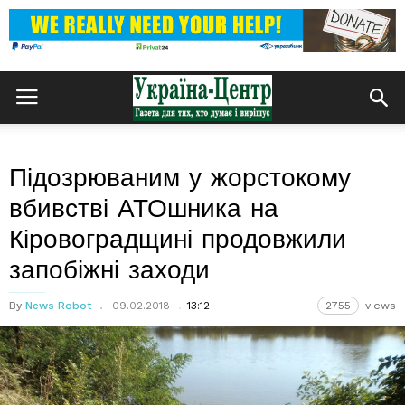
Підозрюваним у жорстокому
вбивстві АТОшника на
Кіровоградщині продовжили
запобіжні заходи
By
News Robot
09.02.2018
13:12
2755
views