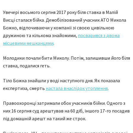
Увечері восьмого серпня 2017 року біля ставка в Малій
Висці сталася бійка. Демобілізований учасник АТО Микола
Божко, відпочиваючи у компанії зі своєю цивільною
дружиною та кількома знайомими,
посварився з двома
місцевими мешканцями
.
Молодики почали бити Миколу. Потім, залишивши його біля
ставка, подалися геть.
Тіло Божка знайшли у воді наступного дня. Як показала
експертиза, смерть
настала внаслідок утоплення
.
Правоохоронці затримали обох учасників бійки. Одного з
них 16 серпня суд арештував на 60 діб, іншого 17-го посадив
під домашній арешт на такий же строк.