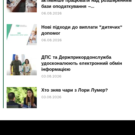
активніше працювати над розширенням
бази оподаткування –...
06.08.2026
Нові підходи до виплати “дитячих”
допомог
06.08.2026
ДПС та Держприкордонслужба
удосконалюють електронний обмін
інформацією
03.08.2026
Хто зняв чари з Лори Лумер?
03.08.2026