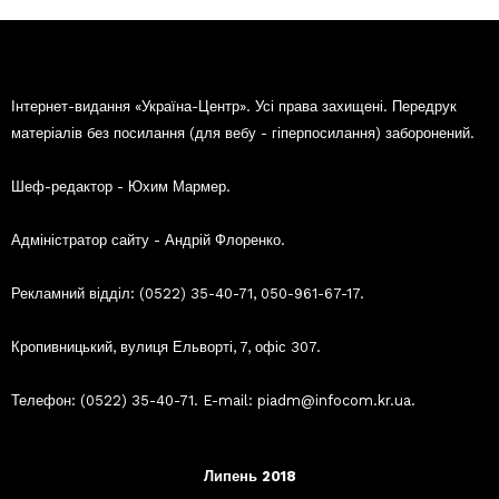
Інтернет-видання «Україна-Центр». Усі права захищені. Передрук
матеріалів без посилання (для вебу - гіперпосилання) заборонений.
Шеф-редактор - Юхим Мармер.
Адміністратор сайту - Андрій Флоренко.
Рекламний відділ: (0522) 35-40-71, 050-961-67-17.
Кропивницький, вулиця Ельворті, 7, офіс 307.
Телефон: (0522) 35-40-71. E-mail: piadm@infocom.kr.ua.
Липень 2018