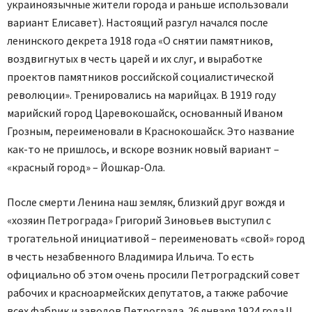
украиноязычные жители города и раньше использовали
вариант Елисавет). Настоящий разгул начался после
ленинского декрета 1918 года «О снятии памятников,
воздвигнутых в честь царей и их слуг, и выработке
проектов памятников российской социалистической
революции». Тренировались на марийцах. В 1919 году
марийский город Царевокошайск, основанный Иваном
Грозным, переименовали в Краснокошайск. Это название
как-то не пришлось, и вскоре возник новый вариант –
«красный город» – Йошкар-Ола.
После смерти Ленина наш земляк, близкий друг вождя и
«хозяин Петрограда» Григорий Зиновьев выступил с
трогательной инициативой – переименовать «свой» город
в честь незабвенного Владимира Ильича. То есть
официально об этом очень просили Петроградский совет
рабочих и красноармейских депутатов, а также рабочие
всех фабрик и заводов Петрограда. 26 января 1924 года II