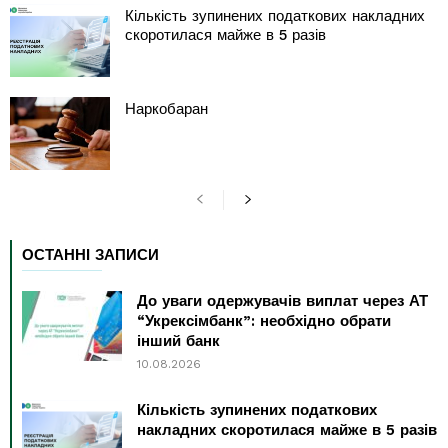
Кількість зупинених податкових накладних
скоротилася майже в 5 разів
Наркобаран
ОСТАННІ ЗАПИСИ
До уваги одержувачів виплат через АТ
“Укрексімбанк”: необхідно обрати
інший банк
10.08.2026
Кількість зупинених податкових
накладних скоротилася майже в 5 разів