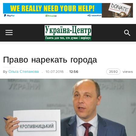
Право нарекать города
By
Ольга Степанова
10.07.2018
12:56
3592
views