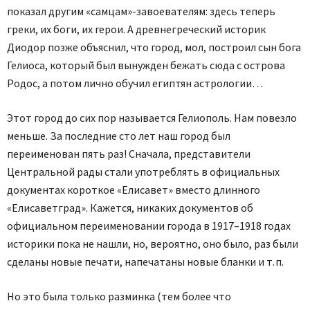
показал другим «самцам»-завоевателям: здесь теперь
греки, их боги, их герои. А древнегреческий историк
Диодор позже объяснил, что город, мол, построил сын бога
Гелиоса, который был вынужден бежать сюда с острова
Родос, а потом лично обучил египтян астрологии…
Этот город до сих пор называется Гелиополь. Нам повезло
меньше. За последние сто лет наш город был
переименован пять раз! Сначала, представители
Центральной рады стали употреблять в официальных
документах короткое «Елисавет» вместо длинного
«Елисаветград». Кажется, никаких документов об
официальном переименовании города в 1917–1918 годах
историки пока не нашли, но, вероятно, оно было, раз были
сделаны новые печати, напечатаны новые бланки и т. п.
Но это была только разминка (тем более что