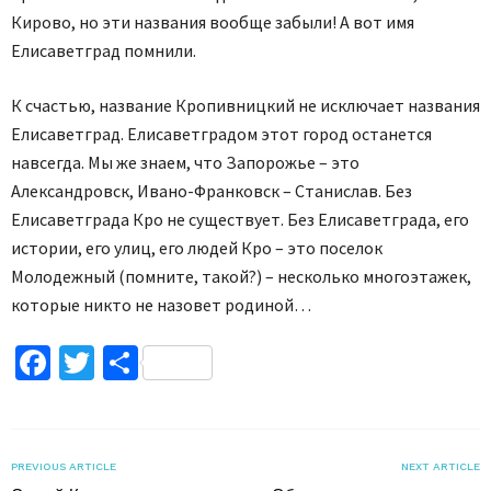
Кирово, но эти названия вообще забыли! А вот имя
Елисаветград помнили.
К счастью, название Кропивницкий не исключает названия
Елисаветград. Елисаветградом этот город останется
навсегда. Мы же знаем, что Запорожье – это
Александровск, Ивано-Франковск – Станислав. Без
Елисаветграда Кро не существует. Без Елисаветграда, его
истории, его улиц, его людей Кро – это поселок
Молодежный (помните, такой?) – несколько многоэтажек,
которые никто не назовет родиной…
Facebook
Twitter
Поділитися
PREVIOUS ARTICLE
NEXT ARTICLE