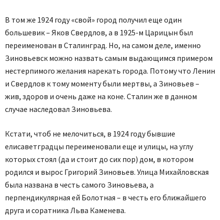
В том же 1924 году «свой» город получил еще один
большевик – Яков Свердлов, а в 1925-м Царицын был
переименован в Сталинград. Но, на самом деле, именно
Зиновьевск можно назвать самым выдающимся примером
нестерпимого желания нарекать города. Потому что Ленин
и Свердлов к тому моменту были мертвы, а Зиновьев –
жив, здоров и очень даже на коне. Сталин же в данном
случае наследовал Зиновьева.
Кстати, чтоб не мелочиться, в 1924 году бывшие
елисаветградцы переименовали еще и улицы, на углу
которых стоял (да и стоит до сих пор) дом, в котором
родился и вырос Григорий Зиновьев. Улица Михайловская
была названа в честь самого Зиновьева, а
перпендикулярная ей Болотная – в честь его ближайшего
друга и соратника Льва Каменева.