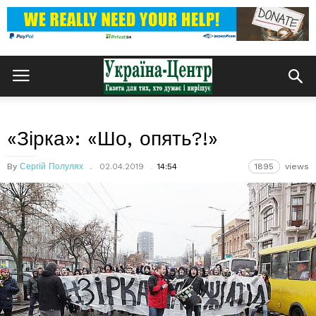
«Зірка»: «Шо, опять?!»
By
Сергій Полулях
02.04.2019
14:54
1895
views