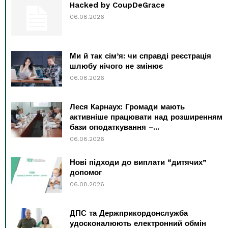
Hacked by CoupDeGrace
06.08.2026
Ми й так сім’я: чи справді реєстрація
шлюбу нічого не змінює
06.08.2026
Леся Карнаух: Громади мають
активніше працювати над розширенням
бази оподаткування –...
06.08.2026
Нові підходи до виплати “дитячих”
допомог
06.08.2026
ДПС та Держприкордонслужба
удосконалюють електронний обмін