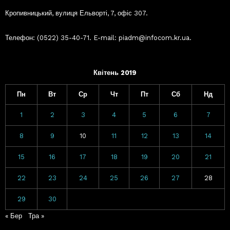
Кропивницький, вулиця Ельворті, 7, офіс 307.
Телефон: (0522) 35-40-71. E-mail: piadm@infocom.kr.ua.
Квітень 2019
Пн
Вт
Ср
Чт
Пт
Сб
Нд
1
2
3
4
5
6
7
8
9
10
11
12
13
14
15
16
17
18
19
20
21
22
23
24
25
26
27
28
29
30
« Бер
Тра »