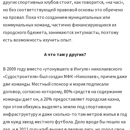
других спортивных клубов стоит, как говорится, «на часі»,
но без соответствующей правовой основы это обречено
на провал. Пока что созданием муниципальных или
коммунальных команд, частично финансирующихся из
городского бдюжета, занимаются энтузиасты, поэтому
есть возможность изучить опыт.
А что там у других?
В 2009 году вместо «утонувшего в Ингуле» николаевского
«Судостроителя» был создан МФК «Николаев», причем даже
две команды. Местный спонсор и мэрия подписали
договор, согласно которому, 80% средств на содержание
команды дает он, а 20% предоставляет городская казна,
при этом обязуясь выделять землю под спортивную
инфраструктуру и даже сколько-то там метров жилья в год
для нужд звезд местного футбола. Дело вроде бы пошло на
лад, и в 2011 году клуб вышел в первую лигу, но город свои