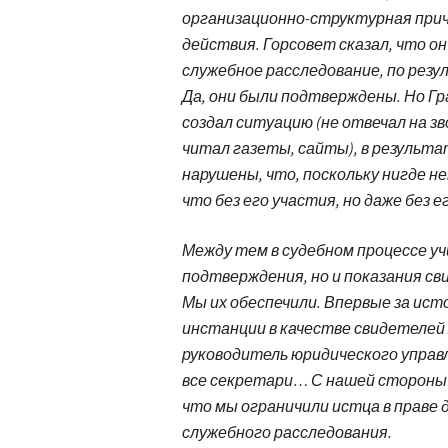
организационно-структурная причин
действия. Горсовет сказал, что о
служебное расследование, по рез
Да, они были подтверждены. Но Гр
создал ситуацию (не отвечал на зво
читал газеты, сайты), в результа
нарушены, что, поскольку нигде н
что без его участия, но даже без е
Между тем в судебном процессе 
подтверждения, но и показания св
Мы их обеспечили. Впервые за ист
инстанции в качестве свидетелей 
руководитель юридического управл
все секретари… С нашей стороны в
что мы ограничили истца в праве
служебного расследования.