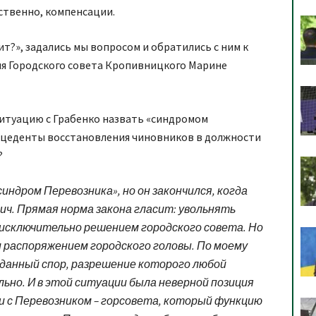
ственно, компенсации.
ит?», задались мы вопросом и обратились с ним к
я Городского совета Кропивницкого Марине
ситуацию с Грабенко назвать «синдромом
ецеденты восстановления чиновников в должности
?
индром Перевозника», но он закончился, когда
ич. Прямая норма закона гласит: увольнять
исключительно решением городского совета. Но
и распоряжением городского головы. По моему
зданный спор, разрешение которого любой
ьно. И в этой ситуации была неверной позиция
и с Перевозником – горсовета, который функцию