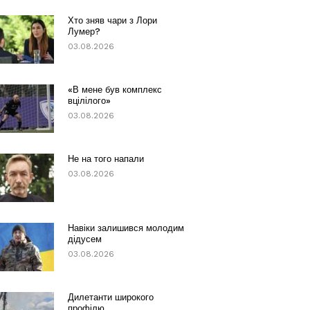
Хто зняв чари з Лори
Лумер?
03.08.2026
«В мене був комплекс
вцілілого»
03.08.2026
Не на того напали
03.08.2026
Навіки залишився молодим
дідусем
03.08.2026
Дилетанти широкого
профілю