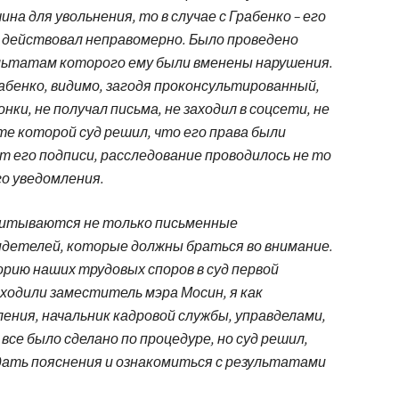
а для увольнения, то в случае с Грабенко – его
н действовал неправомерно. Было проведено
ультатам которого ему были вменены нарушения.
абенко, видимо, загодя проконсультированный,
нки, не получал письма, не заходил в соцсети, не
те которой суд решил, что его права были
ет его подписи, расследование проводилось не то
го уведомления.
учитываются не только письменные
идетелей, которые должны браться во внимание.
орию наших трудовых споров в суд первой
ходили заместитель мэра Мосин, я как
ения, начальник кадровой службы, управделами,
се было сделано по процедуре, но суд решил,
 дать пояснения и ознакомиться с результатами