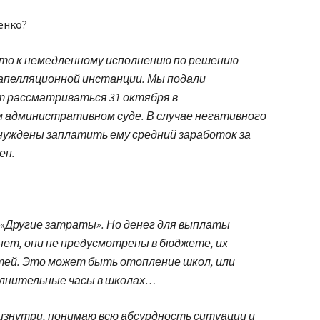
енко?
 что к немедленному исполнению по решению
 апелляционной инстанции. Мы подали
т рассматриваться 31 октября в
 административном суде. В случае негативного
ынуждены заплатить ему средний заработок за
ен.
 «Другие затраты». Но денег для выплаты
нет, они не предусмотрены в бюджете, их
тей. Это может быть отопление школ, или
полнительные часы в школах…
, изнутри, понимаю всю абсурдность ситуации и