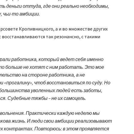
ь деньги оттуда, где они реально необходимы,
, чьи-то амбиции.
орсовете Кропивницкого, а и во множестве других
ас восстанавливаются так резонансно, с такими
морали работника, который ведет себя именно
 что больше не хотят с ним работать. Это мое
тельство на стороне работника, а не
 «прогалину», чтоб восстановиться по суду. Но
 большинства уволенных людей есть заботы,
я. Судебные тяжбы – не их самоцель.
 увольнения. Практически каждую неделю мы
акова жизнь. И люди свои амбиции реализовывают
х контрактах. Повторюсь: в этом проявляется