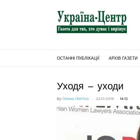
"Україна-
Центр"
ОСТАННІ ПУБЛІКАЦІЇ
АРХІВ ГАЗЕТИ
Уходя – уходи
By
Олена Нікітіна
22.10.2019
14:12