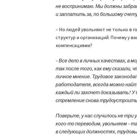
не воспринимаю. Мы должны забрат
и заплатить за, по большому счету
– Но людей увольняют не только в г
структур и организаций. Почему у в
компенсациями?
– Все дело в личных качествах, в 
так после того, как ему сказали,
личное мнение. Трудовое законода
работодателя, всегда можно найти
каждый ли захочет доказывать? У
стремление снова трудоустроитьс
Поверьте, у нас случилось не три
кого-то переводим, увольняем – т
в следующих должностях, трудовы