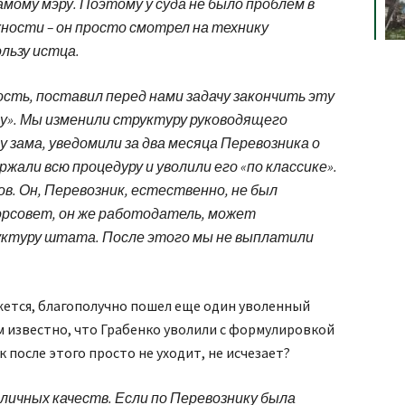
амому мэру. Поэтому у суда не было проблем в
ности – он просто смотрел на технику
льзу истца.
ость, поставил перед нами задачу закончить эту
му». Мы изменили структуру руководящего
 зама, уведомили за два месяца Перевозника о
жали всю процедуру и уволили его «по классике».
в. Он, Перевозник, естественно, не был
 горсовет, он же работодатель, может
ктуру штата. После этого мы не выплатили
ажется, благополучно пошел еще один уволенный
 известно, что Грабенко уволили с формулировкой
 после этого просто не уходит, не исчезает?
 личных качеств. Если по Перевознику была