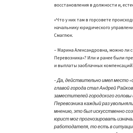
восстановления в должности и, есте
«Что у них там в горсовете происход
начальнику юридического управлени
Смаглюк.
– Марина Александровна, можно ли 
Перевозника»? Или и ранее были пр
и выплаты заоблачных компенсаций
– Да, действительно имел место «с
главой города стал Андрей Райков
заместителей городского головы 
Перевозника каждый раз увольнял
мнению, это был искусственно со
юрист мог прогнозировать изначал
работодателя, то есть в ситуаци