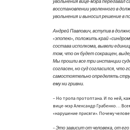
увольнения вице-мэра передавал с
восстановлении уволенного в долж
увольнения и выносил решение в по
Андрей Павлович, вступив в должн
«эпопею», положить край «синдро
состава исполкома, вывели единицу
том, что он будет сокращен, выдер
Мы прошли все три инстанции судо
согласен, но суд согласился, что
самостоятельно определять стру
ему ни гривни.
– Но тропа протоптана. И по ней, к
вице-мэр Александр Грабенко… Всем
«нарушение присяги». Почему человек
– Это зависит от человека, от его