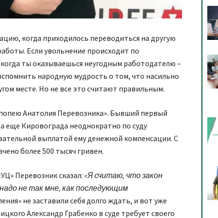
уацию, когда приходилось переводиться на другую
работы. Если увольнение происходит по
а когда ты оказываешься неугодным работодателю –
вспомнить народную мудрость о том, что насильно
угом месте. Но не все это считают правильным.
эпопею Анатолия Перевозника». Бывший первый
да еще Кировограда неоднократно по суду
язательной выплатой ему денежной компенсации. С
ачено более 500 тысяч гривен.
«УЦ» Перевозник сказал:
«Я считаю, что закон
надо не так мне, как последующим
ния» не заставили себя долго ждать, и вот уже
цкого Александр Грабенко в суде требует своего