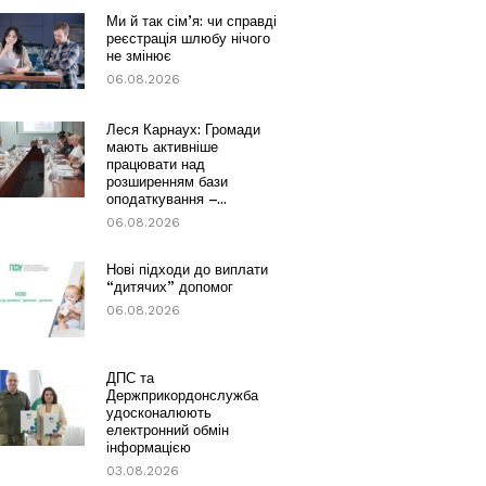
Ми й так сім’я: чи справді
реєстрація шлюбу нічого
не змінює
06.08.2026
Леся Карнаух: Громади
мають активніше
працювати над
розширенням бази
оподаткування –...
06.08.2026
Нові підходи до виплати
“дитячих” допомог
06.08.2026
ДПС та
Держприкордонслужба
удосконалюють
електронний обмін
інформацією
03.08.2026