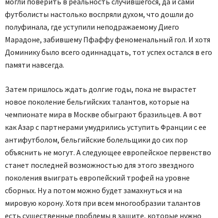
могли поверить в реальность случившегося, да и сами
футболисты настолько воспряли духом, что дошли до
полуфинала, где уступили неподражаемому Диего
Марадоне, забившему Пфаффу феноменальный гол. И хотя
Доминику было всего одиннадцать, тот успех остался в его
памяти навсегда.
Затем пришлось ждать долгие годы, пока не вырастет
новое поколение бельгийских талантов, которые на
чемпионате мира в Москве обыграют бразильцев. А вот
как Азар с партнерами умудрились уступить Франции с ее
антифутболом, бельгийские болельщики до сих пор
объяснить не могут. А следующее европейское первенство
станет последней возможностью для этого звездного
поколения выиграть европейский трофей на уровне
сборных. Ну а потом можно будет замахнуться и на
мировую корону. Хотя при всем многообразии талантов
есть существенные проблемы в защите, которые нужно