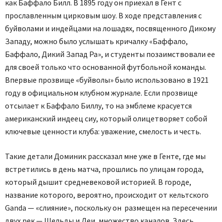
как Баффало Билл. В 1895 году он приехал в Гент с
прославленным цирковым шоу. В ходе представления с
буйволами и индейцами на лошадях, посвященного Дикому
Западу, можно было услышать кричалку «Баффало,
Баффало, Дикий Запад Ра», и студенты позаимствовали ее
для своей только что основанной футбольной команды.
Впервые прозвище «буйволы» было использовано в 1921
году в официальном клубном журнале. Если прозвище
отсылает к Баффало Биллу, то на эмблеме красуется
американский индеец сиу, который олицетворяет собой
ключевые ценности клуба: уважение, смелость и честь.
Такие детали Доминик рассказал мне уже в Генте, где мы
встретились в день матча, прошлись по улицам города,
который дышит средневековой историей. В городе,
название которого, вероятно, происходит от кельтского
Ganda — «слияние», поскольку он размещен на пересечении
двух рек — Шельды и Леи, множество каналов. Здесь