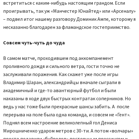
встретиться с каким-нибудь настоящим грандом. Если
проигрывать, так уж «Манчестер Юнайтед» или «Арсеналу»
– подвел итог нашему разговору Доминик Ампе, которому я
несказанно благодарен за фламандское гостеприимство.
Совсем чуть-чуть до чуда
В самом матче, проходившем под аккомпанемент
проливного дождя и сильного ветра, гости точно не
заслуживали поражения. Как скажет уже после игры
Владимир Шаран, александрийцы вначале сыграли в
академичный и где-то авантюрный футбол и были
наказаны в ходе двух быстрых контратак соперников. Но
ведь у нас тоже были прекрасные шансы забить. А после
перерыва на поле была одна команда, и совсем не «Гент».
Поднял всем настроение великолепный гол Дениса
Мирошниченко ударом метров с 30-ти. А потом «волчары»
просто подавили «буйволов» постоянным прессингом и