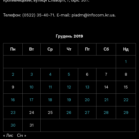
Кропивницький, вулиця Ельворті, 7, офіс 307.
Телефон: (0522) 35-40-71. E-mail: piadm@infocom.kr.ua.
Грудень 2019
Пн
Вт
Ср
Чт
Пт
Сб
Нд
1
2
3
4
5
6
7
8
9
10
11
12
13
14
15
16
17
18
19
20
21
22
23
24
25
26
27
28
29
30
31
« Лис
Січ »