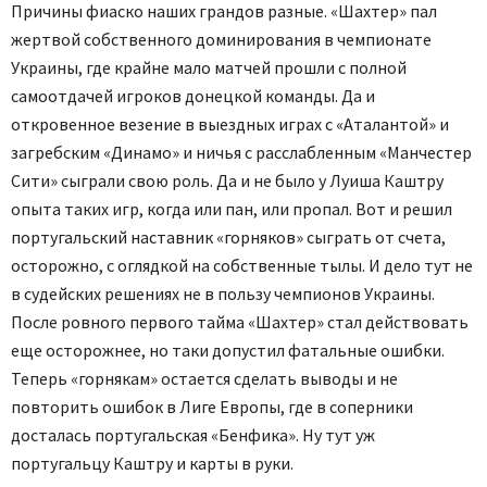
Причины фиаско наших грандов разные. «Шахтер» пал
жертвой собственного доминирования в чемпионате
Украины, где крайне мало матчей прошли с полной
самоотдачей игроков донецкой команды. Да и
откровенное везение в выездных играх с «Аталантой» и
загребским «Динамо» и ничья с расслабленным «Манчестер
Сити» сыграли свою роль. Да и не было у Луиша Каштру
опыта таких игр, когда или пан, или пропал. Вот и решил
португальский наставник «горняков» сыграть от счета,
осторожно, с оглядкой на собственные тылы. И дело тут не
в судейских решениях не в пользу чемпионов Украины.
После ровного первого тайма «Шахтер» стал действовать
еще осторожнее, но таки допустил фатальные ошибки.
Теперь «горнякам» остается сделать выводы и не
повторить ошибок в Лиге Европы, где в соперники
досталась португальская «Бенфика». Ну тут уж
португальцу Каштру и карты в руки.