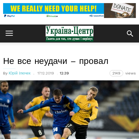
Не все неудачи – провал
By
Юрій Ілючек
17.12.2019
12:39
2149
views