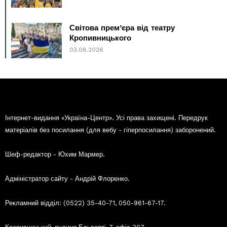
Світова прем’єра від театру
Кропивницького
03.08.2026
Інтернет-видання «Україна-Центр». Усі права захищені. Передрук
матеріалів без посилання (для вебу - гіперпосилання) заборонений.
Шеф-редактор - Юхим Мармер.
Адміністратор сайту - Андрій Флоренко.
Рекламний відділ: (0522) 35-40-71, 050-961-67-17.