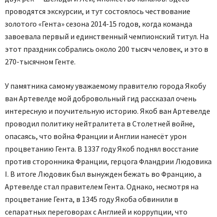
проводятся экскурсии, и тут состоялось чествование
золотого «Гента» сезона 2014-15 годов, когда команда
завоевала первый и единственный чемпионский титул. На
этот праздник собрались около 200 тысяч человек, и это в
270-тысячном Генте.
У памятника самому уважаемому правителю города Якобу
ван Артевелде мой добровольный гид рассказал очень
интересную и поучительную историю. Якоб ван Артевелде
проводил политику нейтралитета в Столетней войне,
опасаясь, что война Франции и Англии нанесёт урон
процветанию Гента. В 1337 году Якоб поднял восстание
против сторонника Франции, герцога Фландрии Людовика
I. В итоге Людовик был вынужден бежать во Францию, а
Артевелде стал правителем Гента. Однако, несмотря на
процветание Гента, в 1345 году Якоба обвинили в
сепаратных переговорах с Англией и коррупции, что