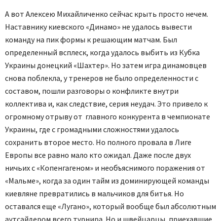
А вот Алексею Михайличенко сейчас крыть просто нечем.
Наставнику киевского «Динамо» не удалось вывести
команду на пик формы к решающим матчам. Был
определенный всплеск, когда удалось выбить из Кубка
Украины донецкий «Шахтер». Но затем игра динамовцев
снова поблекла, у тренеров не было определенности с
составом, пошли разговоры о конфликте внутри
коллектива и, как следствие, серия неудач. Это привело к
огромному отрыву от главного конкурента в чемпионате
Украины, где с громадными сложностями удалось
сохранить второе место. Но полного провала в Лиге
Европы все равно мало кто ожидал. Даже после двух
ничьих с «Копенгагеном» и необъяснимого поражения от
«Мальме», когда за один тайм из доминирующей команды
киевляне превратились в мальчиков для битья. Но
оставался еще «Лугано», который вообще был абсолютным
аутсайдером всего турнира. Но и швейцарцы, приехавшие