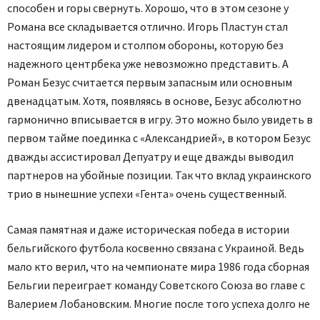
способен и горы свернуть. Хорошо, что в этом сезоне у
Романа все складывается отлично. Игорь Пластун стал
настоящим лидером и столпом обороны, которую без
надежного центрбека уже невозможно представить. А
Роман Безус считается первым запасным или основным
двенадцатым. Хотя, появляясь в основе, Безус абсолютно
гармонично вписывается в игру. Это можно было увидеть в
первом тайме поединка с «Александрией», в котором Безус
дважды ассистировал Депуатру и еще дважды выводил
партнеров на убойные позиции. Так что вклад украинского
трио в нынешние успехи «Гента» очень существенный.
Самая памятная и даже историческая победа в истории
бельгийского футбола косвенно связана с Украиной. Ведь
мало кто верил, что на чемпионате мира 1986 года сборная
Бельгии переиграет команду Советского Союза во главе с
Валерием Лобановским. Многие после того успеха долго не