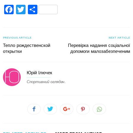
Facebook
Twitter
Поділитися
PREVIOUS ARTICLE
NEXT ARTICLE
Тепло рождественской
Перевірка надання соціальної
открытки
допомоги малозабезпеченим
Юрій Ілючек
Спортивний оглядач.