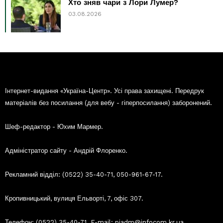
Хто зняв чари з Лори Лумер?
03.08.2026
Інтернет-видання «Україна-Центр». Усі права захищені. Передрук
матеріалів без посилання (для вебу - гіперпосилання) заборонений.
Шеф-редактор - Юхим Мармер.
Адміністратор сайту - Андрій Флоренко.
Рекламний відділ: (0522) 35-40-71, 050-961-67-17.
Кропивницький, вулиця Ельворті, 7, офіс 307.
Телефон: (0522) 35-40-71. E-mail: piadm@infocom.kr.ua.