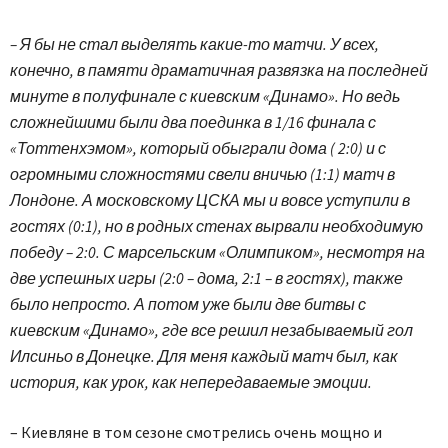
– Я бы не стал выделять какие-то матчи. У всех,
конечно, в памяти драматичная развязка на последней
минуте в полуфинале с киевским «Динамо». Но ведь
сложнейшими были два поединка в 1/16 финала с
«Тоттенхэмом», который обыграли дома ( 2:0) и с
огромными сложностями свели вничью (1:1) матч в
Лондоне. А московскому ЦСКА мы и вовсе уступили в
гостях (0:1), но в родных стенах вырвали необходимую
победу – 2:0. С марсельским «Олимпиком», несмотря на
две успешных игры (2:0 – дома, 2:1 – в гостях), также
было непросто. А потом уже были две битвы с
киевским «Динамо», где все решил незабываемый гол
Илсиньо в Донецке. Для меня каждый матч был, как
история, как урок, как непередаваемые эмоции.
– Киевляне в том сезоне смотрелись очень мощно и