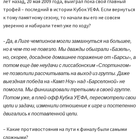
лет назад, 20 мая 2009 года, выиграл пока свой главный
трофей – последний в истории Кубок УЕФА. Если вернуться
к тому памятному сезону, то начали вы его не совсем
уверенно и набирали темп уже по ходу?
– Да, в Лиге чемпионов могли замахнуться на большее,
но в чем-то не повезло. Мы дважды обыграли «Базель»,
но, скорее, досадное домашнее поражение от «Барсы», а
потом еще две неудачи с лиссабонским «Спортингом»
не позволили рассчитывать на выход из группы. Даже
выездная победа на «Камп Ноу» над «Барселоной» не
помогла. Мы финишировали третьими в своей группе.
Потом уже, в плей-офф Кубка УЕФА, пересмотрели свои
цели и задачи, изменили отношение к игре и постепенно
двигались к поставленной цели.
– Какие противостояния на пути к финалу были самыми
сложными?