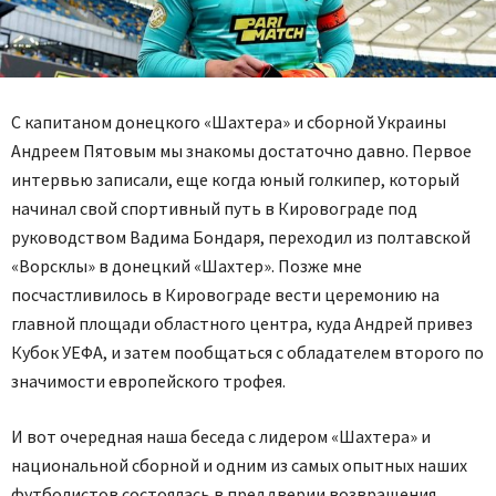
С капитаном донецкого «Шахтера» и сборной Украины
Андреем Пятовым мы знакомы достаточно давно. Первое
интервью записали, еще когда юный голкипер, который
начинал свой спортивный путь в Кировограде под
руководством Вадима Бондаря, переходил из полтавской
«Ворсклы» в донецкий «Шахтер». Позже мне
посчастливилось в Кировограде вести церемонию на
главной площади областного центра, куда Андрей привез
Кубок УЕФА, и затем пообщаться с обладателем второго по
значимости европейского трофея.
И вот очередная наша беседа с лидером «Шахтера» и
национальной сборной и одним из самых опытных наших
футболистов состоялась в преддверии возвращения