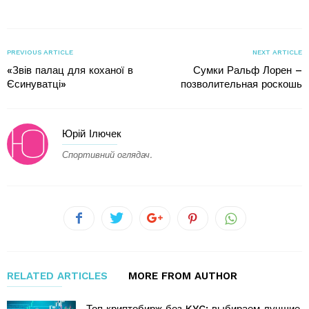
PREVIOUS ARTICLE
NEXT ARTICLE
«Звів палац для коханої в
Сумки Ральф Лорен –
Єсинуватці»
позволительная роскошь
Юрій Ілючек
Спортивний оглядач.
RELATED ARTICLES
MORE FROM AUTHOR