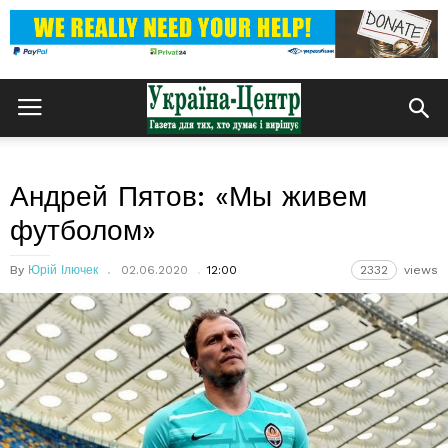
Андрей Пятов: «Мы живем
футболом»
By
Юрій Ілючек
02.06.2020
12:00
2332
views