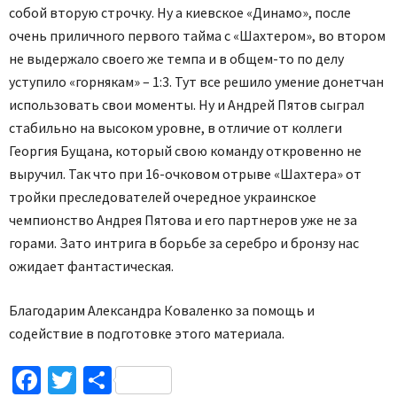
собой вторую строчку. Ну а киевское «Динамо», после
очень приличного первого тайма с «Шахтером», во втором
не выдержало своего же темпа и в общем-то по делу
уступило «горнякам» – 1:3. Тут все решило умение донетчан
использовать свои моменты. Ну и Андрей Пятов сыграл
стабильно на высоком уровне, в отличие от коллеги
Георгия Бущана, который свою команду откровенно не
выручил. Так что при 16-очковом отрыве «Шахтера» от
тройки преследователей очередное украинское
чемпионство Андрея Пятова и его партнеров уже не за
горами. Зато интрига в борьбе за серебро и бронзу нас
ожидает фантастическая.
Благодарим Александра Коваленко за помощь и
содействие в подготовке этого материала.
Facebook
Twitter
Поділитися