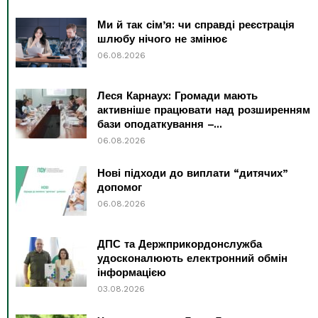
Ми й так сім’я: чи справді реєстрація
шлюбу нічого не змінює
06.08.2026
Леся Карнаух: Громади мають
активніше працювати над розширенням
бази оподаткування –...
06.08.2026
Нові підходи до виплати “дитячих”
допомог
06.08.2026
ДПС та Держприкордонслужба
удосконалюють електронний обмін
інформацією
03.08.2026