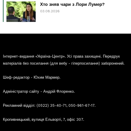
Хто зняв чари з Лори Лумер?
03.08.2026
Інтернет-видання «Україна-Центр». Усі права захищені. Передрук
матеріалів без посилання (для вебу - гіперпосилання) заборонений.
Шеф-редактор - Юхим Мармер.
Адміністратор сайту - Андрій Флоренко.
Рекламний відділ: (0522) 35-40-71, 050-961-67-17.
Кропивницький, вулиця Ельворті, 7, офіс 307.