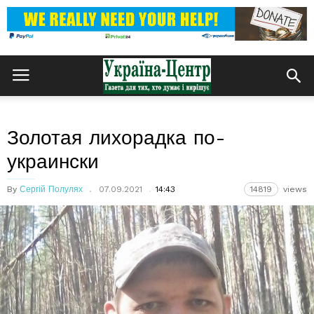
Золотая лихорадка по-
украински
By
Сергій Полулях
07.09.2021
14:43
14819
views