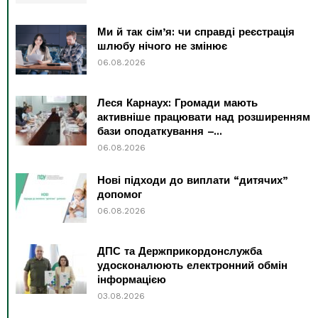
Ми й так сім’я: чи справді реєстрація
шлюбу нічого не змінює
06.08.2026
Леся Карнаух: Громади мають
активніше працювати над розширенням
бази оподаткування –...
06.08.2026
Нові підходи до виплати “дитячих”
допомог
06.08.2026
ДПС та Держприкордонслужба
удосконалюють електронний обмін
інформацією
03.08.2026