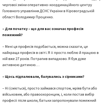
чергової зміни оперативно-координаційного центру
Головного управління ДСНС України в Кіровоградській
області Володимир Проценко.
– Для початку – що для вас означає професія
пожежний?
– Мені ця професія подобається, можна сказати, це
найкраща професія в світі. Я її просто люблю й працюю в
ній вже 27 років. Потрапив випадково. Я був дуже
активною дитиною…
– Щось підпалювали, балувались з сірниками?
– Ні (сміється), просто займався спортом, мріяв бути або
військовим, або правоохоронцем, і, коли постав вибір
професії після школи, батьки запропонували пожежний