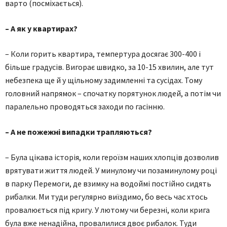
варто (посміхається).
– А як у квартирах?
– Коли горить квартира, темпертура досягає 300-400 і
більше градусів. Вигорає швидко, за 10-15 хвилин, але тут
небезпека ще й у щільному задимленні та сусідах. Тому
головний напрямок – спочатку порятунок людей, а потім чи
паралельно проводяться заходи по гасінню.
– А не пожежні випадки трапляються?
– Була цікава історія, коли героїзм наших хлопців дозволив
врятувати життя людей. У минулому чи позаминулому році
в парку Перемоги, де взимку на водоймі постійно сидять
рибалки. Ми туди регулярно виїздимо, бо весь час хтось
провалюється під кригу. У лютому чи березні, коли крига
була вже ненадійна, провалилися двоє рибалок. Туди