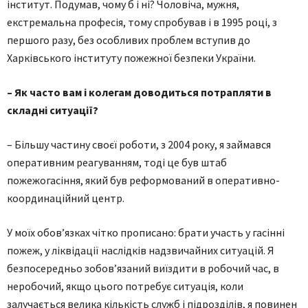
інститут. Подумав, чому б і ні? Чоловіча, мужня,
екстремальна професія, тому спробував і в 1995 році, з
першого разу, без особливих проблем вступив до
Харківського інституту пожежної безпеки України.
– Як часто вам і колегам доводиться потрапляти в
складні ситуації?
– Більшу частину своєї роботи, з 2004 року, я займався
оперативним реагуванням, тоді це був штаб
пожежогасіння, який був реформований в оперативно-
координаційний центр.
У моїх обов’язках чітко прописано: брати участь у гасінні
пожеж, у ліквідації наслідків надзвичайних ситуацій. Я
безпосередньо зобов’язаний виїздити в робочий час, в
неробочий, якщо цього потребує ситуація, коли
залучається велика кількість служб і підрозділів, я повинен