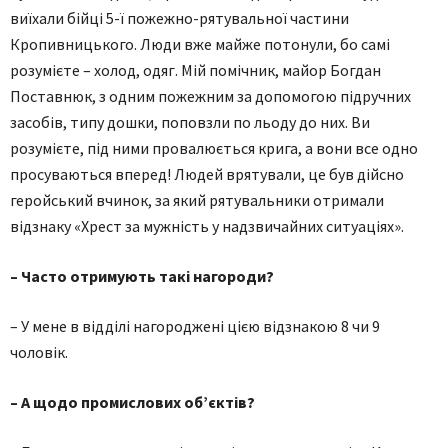
виїхали бійці 5-ї пожежно-рятувальної частини
Кропивницького. Люди вже майже потонули, бо самі
розумієте – холод, одяг. Мій помічник, майор Богдан
Поставнюк, з одним пожежним за допомогою підручних
засобів, типу дошки, поповзли по льоду до них. Ви
розумієте, під ними провалюється крига, а вони все одно
просуваються вперед! Людей врятували, це був дійсно
геройський вчинок, за який рятувальники отримали
відзнаку «Хрест за мужність у надзвичайних ситуаціях».
– Часто отримують такі нагороди?
– У мене в відділі нагороджені цією відзнакою 8 чи 9
чоловік.
– А щодо промислових об’єктів?