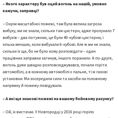
– Якого характеру був оцей вогонь на нашій, умовно
кажучи, заправці?
– Окрім масштабної пожежі, там була велика загроза
вибуху, ми не знали, скільки там цистерн, адже пролунало 7
вибухів – два потужних, це були 40-кубові цистерни, і
кілька менших, коли вибухали 6-кубові. Але ж ми не знали,
скільки їх ще, бо не було кому розповідати – один
працівник заправки загинув, іншого поранило. А по-друге,
вогонь дуже швидко розповсюджувався, почали горіти
автомобілі, а в кожному автомобілі є пальне, ті ж газові
установки. Ми зосередили сили та засоби на головному
напрямку й пожежу ліквідували.
– А які ще знакові пожежі на вашому бойовому рахунку?
– Ой, їх вистачає. У Новгородці у 2016 році горіло