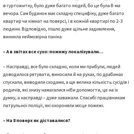
в гуртожитку, було дуже багато людей, бо це була 8-ма
вечора. Сам будинок має складну специфіку, дуже багато
квартир чи кімнат на поверсі, і в кожній квартирі по 2-3
людини. Відповідно, пішло дуже щільне задимлення,
виникла неймовірна паніка.
– А в звітах все сухо: пожежу локалізували…
– Насправді, все було складно, коли ми прибули, людей
доводилося рятувати, виносили й на руках, по драбинах
спускали, виводили сходами, а ще велика кількість сусідів і
родичів, які знизу намагалися ніби допомогти, це на їх
думку, а насправді – дуже заважали. Спасибі працівникам
патрульної поліції, які охороняли місце пожежі.
– На 8 поверх як діставалися?