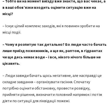
– Тобто ви на момент виїзду вже знаєте, що вас чекає, а
в ваші обов’язки входить оцінити ситуацію вже на
місці?
– Існує цілий комплекс заходів, які я повинен зробити на
місці події.
– Чому я розпитую так детально? Бо люди часто бачать
лише приїзд пожежників, а ще як, раптом, в гідрантах
чи ще десь немає води – і все, нікого нічого більше не
цікавить.
– Люди завжди бачать щось негативне, але насправді це
складне завдання – організувати гасіння. Спочатку
потрібно оцінити обстановку, провести розвідку,
прийняти рішення, визначити головний напрямок і потім
діяти по ситуації для ліквідації пожежі.