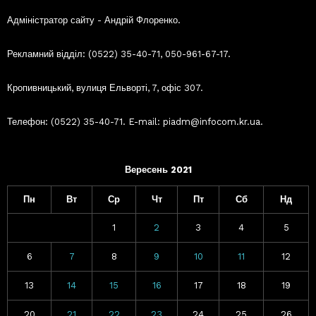
Адміністратор сайту - Андрій Флоренко.
Рекламний відділ: (0522) 35-40-71, 050-961-67-17.
Кропивницький, вулиця Ельворті, 7, офіс 307.
Телефон: (0522) 35-40-71. E-mail: piadm@infocom.kr.ua.
Вересень 2021
Пн
Вт
Ср
Чт
Пт
Сб
Нд
1
2
3
4
5
6
7
8
9
10
11
12
13
14
15
16
17
18
19
20
21
22
23
24
25
26