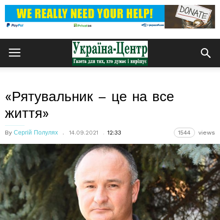
«Рятувальник – це на все
життя»
By
Сергій Полулях
14.09.2021
12:33
1544
views