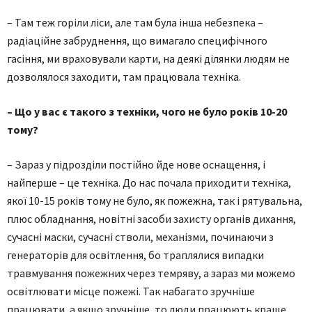
– Там теж горіли ліси, але там була інша небезпека –
радіаційне забруднення, що вимагало специфічного
гасіння, ми враховували карти, на деякі ділянки людям не
дозволялося заходити, там працювала техніка.
– Що у вас є такого з техніки, чого не було років 10-20
тому?
– Зараз у підрозділи постійно йде нове оснащення, і
найперше – це техніка. До нас почала приходити техніка,
якої 10-15 років тому не було, як пожежна, так і рятувальна,
плюс обладнання, новітні засоби захисту органів дихання,
сучасні маски, сучасні стволи, механізми, починаючи з
генераторів для освітлення, бо траплялися випадки
травмування пожежних через темряву, а зараз ми можемо
освітлювати місце пожежі. Так набагато зручніше
працювати, а якщо зручніше, то люди працюють краще,