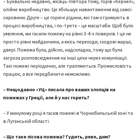
– Буквально недавно, місяць-півтора тому, горів «Кернел»,
олійне виробництво. Це збільшує навантаження від самої
сировини. Друге – це горючі рідини, які там отримують в
процесі виробництва, і по-третє – це масштаби. Щоб було
уявлення, ми гасили пожежу на рівні 3-4-х поверхів. І це не
просто рівні майданчики, а якісь переходи, сходові марші,
двері. Пожежа була, дійсно, надскладна, тому що була
загроза розповсюдження на інші цехи через комунікації.
Такі пожежі періодично, але трапляються. Промисловість
працює, а все передбачити неможливо.
– Нещодавно «УЦ» писала про ваших хлопців на
пожежах у Греції, але й у нас горить?
– У минулому році я гасив пожежі в Чорнобильській зоні та
в Луганській області.
– Що таке лісова пожежа? Гудить, реве, дим?