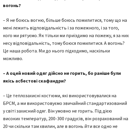
вогонь?
– Я не боюсь вогню, більше боюсь помилитися, тому що на
мені лежить відповідальність і за пожежного, і за того,
кого ми рятуємо. Як тільки ми приїздимо на пожежу, я за них
несу відповідальність, тому боюся помилитися. А вогонь?
Це наша робота. Ми до нього підходимо, наскільки
можливо.
– А оцей новий одяг дійсно не горить, бо раніше були
якісь асбестові скафандри?
– Це теплозахисні костюми, які використовувалися на
БРСМ, а ми використовуємо звичайний стандартизований
у світі захисний одяг. Він умовно не горить. Під дією
високих температур, 200-300 градусів, він розрахований на
20 чи скільки там хвилин, але в вогонь йти все одно не