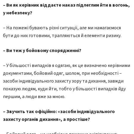
– Ви як керівник віддаєте наказ підлеглим йти в вогонь,
у небезпеку?
– На пожежі бувають різні ситуації, але ми намагаємося
бути до них готовими, трапляються й елементи ризику.
– Ви теж у бойовому спорядженні?
– У більшості випадків я одягаю, як це визначено керівними
документами, бойовий одяг, шолом, при необхідності –
засоби індивідуального захисту зору та дихання, завжди
показую людям, куди йти, тобто у більшості випадків йду
першим, а люди вже за мною.
– Звучить так офіційно: «засоби індивідуального
захисту органів дихання», а простіше?