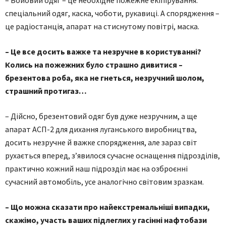
– Бойовий одяг – це необхідне пожежне екіпірування:
спеціальний одяг, каска, чоботи, рукавиці. А спорядження –
це радіостанція, апарат на стиснутому повітрі, маска.
– Це все досить важке та незручне в користуванні?
Колись на пожежних було страшно дивитися –
брезентова роба, яка не гнеться, незручний шолом,
страшний протигаз…
– Дійсно, брезентовий одяг був дуже незручним, а ще
апарат АСП-2 для дихання луганського виробництва,
досить незручне й важке спорядження, але зараз світ
рухається вперед, з’явилося сучасне оснащення підрозділів,
практично кожний наш підрозділ має на озброєнні
сучасний автомобіль, усе аналогічно світовим зразкам.
– Що можна сказати про найекстремальніші випадки,
скажімо, участь ваших підлеглих у гасінні нафтобази