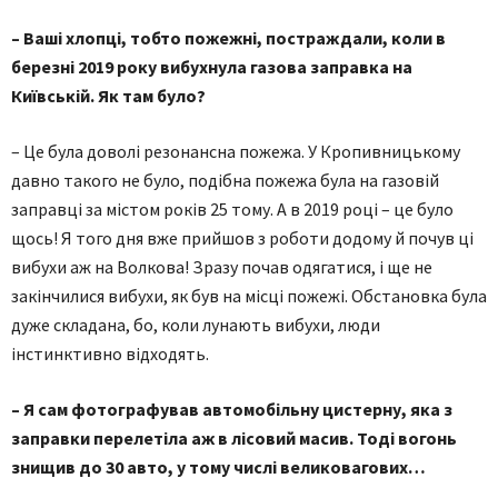
– Ваші хлопці, тобто пожежні, постраждали, коли в
березні 2019 року вибухнула газова заправка на
Київській. Як там було?
– Це була доволі резонансна пожежа. У Кропивницькому
давно такого не було, подібна пожежа була на газовій
заправці за містом років 25 тому. А в 2019 році – це було
щось! Я того дня вже прийшов з роботи додому й почув ці
вибухи аж на Волкова! Зразу почав одягатися, і ще не
закінчилися вибухи, як був на місці пожежі. Обстановка була
дуже складана, бо, коли лунають вибухи, люди
інстинктивно відходять.
– Я сам фотографував автомобільну цистерну, яка з
заправки перелетіла аж в лісовий масив. Тоді вогонь
знищив до 30 авто, у тому числі великовагових…