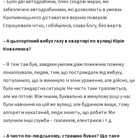
– Було дві автодрабини, плюс сходові марші, ми
забезпечені автодрабинами, які дозволяють в умовах
Кропивницького діставатися верхніх поверхів.
Спрацювали чітко, і обійшлося, слава Богу, без жертв.
– А цьогорічний вибух газу в квартирі по вулиці Юрія
Коваленка?
– Я теж там був, завдяки умілим діям пожежних пожежу
локалізували, людям, тим, що постраждали від вибуху,
поталанило, що їх викинуло із зони ураження, але дійсно, це
була нестандартна ситуація. Не часто таке трапляється,
але ми готові. Між іншим, буквально в минулому році у нас
були навчання на цій же вулиці, але будинком вище, тому
алгоритм накатаний, люди знають, що робити. Ми
залучили інші служби – газовиків, електриків і т.д.
– А чисто по-людському, страшно буває? Що таке