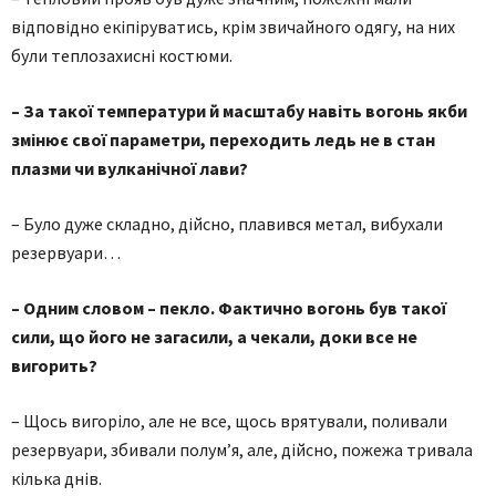
відповідно екіпіруватись, крім звичайного одягу, на них
були теплозахисні костюми.
– За такої температури й масштабу навіть вогонь якби
змінює свої параметри, переходить ледь не в стан
плазми чи вулканічної лави?
– Було дуже складно, дійсно, плавився метал, вибухали
резервуари…
– Одним словом – пекло. Фактично вогонь був такої
сили, що його не загасили, а чекали, доки все не
вигорить?
– Щось вигоріло, але не все, щось врятували, поливали
резервуари, збивали полум’я, але, дійсно, пожежа тривала
кілька днів.