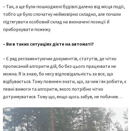
– Так, а ще були пошкоджені будівлі далеко від місця події,
тобто це було спочатку неймовірно складно, але почали
підтягувати особовий склад на визначені позиції й
приборкувати пожежу.
– Ви в таких ситуаціях дієте на автоматі?
– Є ряд регламентуючих документів, статутів, де чітко
прописаний алгоритм дій, бо без цього працювати не
можна. Я їх знаю, бо несу відповідальність за все, що
відбувається. Тому повинен знати, що, за чим і як робити, є
певні вимоги та алгоритм, якого потрібно чітко
дотримуватися. Тому що, якщо щось забув, не побачив…