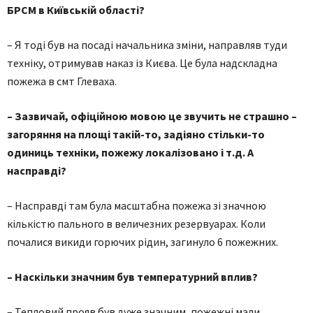
БРСМ в Київській області?
– Я тоді був на посаді начальника зміни, направляв туди
техніку, отримував наказ із Києва. Це була надскладна
пожежа в смт Глеваха.
– Зазвичай, офіційною мовою це звучить не страшно –
загоряння на площі такій-то, задіяно стільки-то
одиниць техніки, пожежу локалізовано і т.д. А
насправді?
– Насправді там була масштабна пожежа зі значною
кількістю пального в величезних резервуарах. Коли
почалися викиди горючих рідин, загинуло 6 пожежних.
– Наскільки значним був температурний вплив?
– Тепловий прояв був дуже значним, пожежні мали