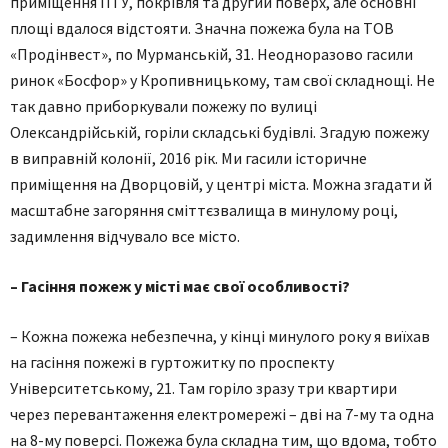
приміщення ПТУ, покрівля та другий поверх, але основні
площі вдалося відстояти. Значна пожежа була на ТОВ
«Продінвест», по Мурманській, 31. Неодноразово гасили
ринок «Босфор» у Кропивницькому, там свої складнощі. Не
так давно приборкували пожежу по вулиці
Олександрійській, горіли складські будівлі. Згадую пожежу
в виправній колонії, 2016 рік. Ми гасили історичне
приміщення на Дворцовій, у центрі міста. Можна згадати й
масштабне загоряння сміттєзвалища в минулому році,
задимлення відчувало все місто.
– Гасіння пожеж у місті має свої особливості?
– Кожна пожежа небезпечна, у кінці минулого року я виїхав
на гасіння пожежі в гуртожитку по проспекту
Університетському, 21. Там горіло зразу три квартири
через перевантаження електромережі – дві на 7-му та одна
на 8-му поверсі. Пожежа була складна тим, що вдома, тобто