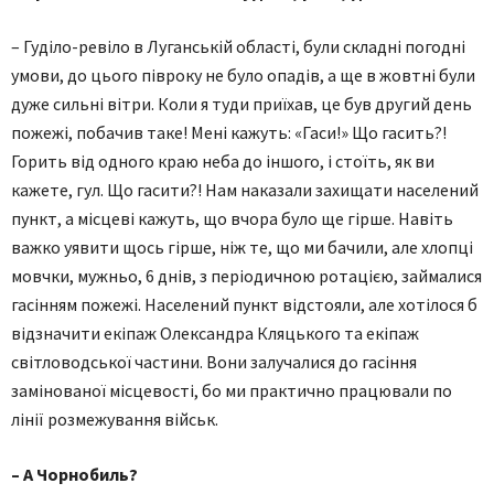
– Гуділо-ревіло в Луганській області, були складні погодні
умови, до цього півроку не було опадів, а ще в жовтні були
дуже сильні вітри. Коли я туди приїхав, це був другий день
пожежі, побачив таке! Мені кажуть: «Гаси!» Що гасить?!
Горить від одного краю неба до іншого, і стоїть, як ви
кажете, гул. Що гасити?! Нам наказали захищати населений
пункт, а місцеві кажуть, що вчора було ще гірше. Навіть
важко уявити щось гірше, ніж те, що ми бачили, але хлопці
мовчки, мужньо, 6 днів, з періодичною ротацією, займалися
гасінням пожежі. Населений пункт відстояли, але хотілося б
відзначити екіпаж Олександра Кляцького та екіпаж
світловодської частини. Вони залучалися до гасіння
замінованої місцевості, бо ми практично працювали по
лінії розмежування військ.
– А Чорнобиль?