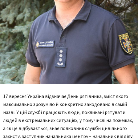
17 вересня Україна відзначає День рятівника, зміст якого
максимально зрозуміло й конкретно закодовано в самій
назві. У цій службі працюють люди, покликані рятувати
людей в екстремальних ситуаціях, у тому числі на пожежах,
а як це відбувається, знає полковник служби цивільного
захисту, заступник начальника центру – начальник відділу