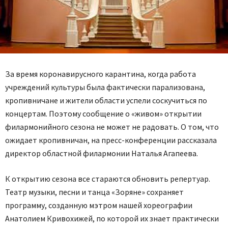
За время коронавирусного карантина, когда работа
учреждений культуры была фактически парализована,
кропивничане и жители области успели соскучиться по
концертам. Поэтому сообщение о «живом» открытии
филармонийного сезона не может не радовать. О том, что
ожидает кропивничан, на пресс-конференции рассказала
директор областной филармонии Наталья Агапеева.
К открытию сезона все стараются обновить репертуар.
Театр музыки, песни и танца «Зоряне» сохраняет
программу, созданную мэтром нашей хореографии
Анатолием Кривохижей, по которой их знает практически