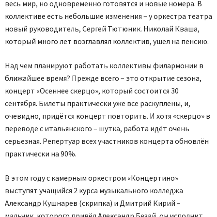
весь мир, но одновременно готовятся и новые номера. В
коллективе есть небольшие изменения – у оркестра театра
новый руководитель, Сергей Тютюник. Николай Кваша,
который много лет возглавлял коллектив, ушёл на пенсию.
Над чем планируют работать коллективы филармонии в
ближайшее время? Прежде всего – это открытие сезона,
концерт «Осеннее скерцо», который состоится 30
сентября. Билеты практически уже все раскуплены, и,
очевидно, придётся концерт повторить. И хотя «скерцо» в
переводе с итальянского – шутка, работа идёт очень
серьезная. Репертуар всех участников концерта обновлён
практически на 90%.
В этом году с камерным оркестром «Концертино»
выступят учащийся 2 курса музыкального колледжа
Александр Кушнарев (скрипка) и Дмитрий Кирий –
мальчик, которого привёл Александр Безай, он исполнит