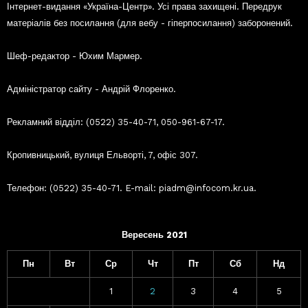
Інтернет-видання «Україна-Центр». Усі права захищені. Передрук
матеріалів без посилання (для вебу - гіперпосилання) заборонений.
Шеф-редактор - Юхим Мармер.
Адміністратор сайту - Андрій Флоренко.
Рекламний відділ: (0522) 35-40-71, 050-961-67-17.
Кропивницький, вулиця Ельворті, 7, офіс 307.
Телефон: (0522) 35-40-71. E-mail: piadm@infocom.kr.ua.
Вересень 2021
Пн
Вт
Ср
Чт
Пт
Сб
Нд
1
2
3
4
5