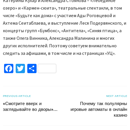
Катерины Кухар и Александра Стоянова – «Лебединое
озеро» и «Кармен-сюита», театральные спектакли, в том
числе «Будьте как дома» с участием Ады Роговцевой и
Ахтема Сеитаблаева, и выступление Леся Подервянского, и
концерты групп «Бумбокс», «Антитела», «Синяя птица», а
также Олега Винника, Александра Малинина и многих
других исполнителей. Поэтому советуем внимательно
следить за афишами, в том числе и на страницах «УЦ».
Facebook
Twitter
Поділитися
PREVIOUS ARTICLE
NEXT ARTICLE
«Смотрите вверх и
Почему так полулярны
заглядывайте во дворы»…
игровые автоматы в онлайн
казино