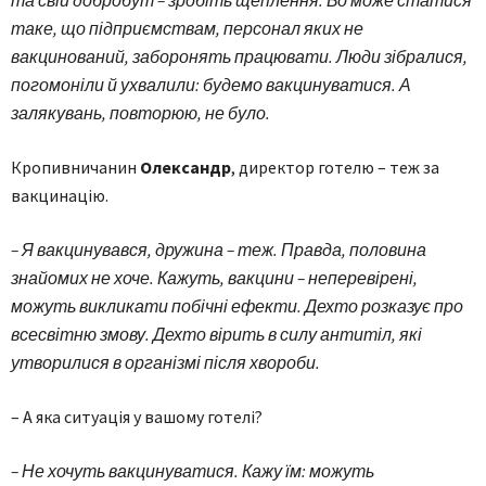
таке, що підприємствам, персонал яких не
вакцинований, заборонять працювати. Люди зібралися,
погомоніли й ухвалили: будемо вакцинуватися. А
залякувань, повторюю, не було.
Кропивничанин
Олександр
, директор готелю – теж за
вакцинацію.
– Я вакцинувався, дружина – теж. Правда, половина
знайомих не хоче. Кажуть, вакцини – неперевірені,
можуть викликати побічні ефекти. Дехто розказує про
всесвітню змову. Дехто вірить в силу антитіл, які
утворилися в організмі після хвороби.
– А яка ситуація у вашому готелі?
– Не хочуть вакцинуватися. Кажу їм: можуть