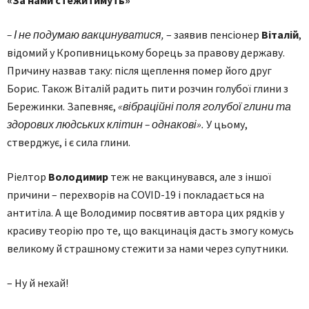
– І не подумаю вакцинуватися,
– заявив пенсіонер
Віталій
,
відомий у Кропивницькому борець за правову державу.
Причину назвав таку: після щеплення помер його друг
Борис. Також Віталій радить пити розчин голубої глини з
Бережинки. Запевняє,
«вібраційні поля голубої глини та
здорових людських клітин – однакові».
У цьому,
стверджує, і є сила глини.
Ріелтор
Володимир
теж не вакцинувався, але з іншої
причини – перехворів на COVID-19 і покладається на
антитіла. А ще Володимир посвятив автора цих рядків у
красиву теорію про те, що вакцинація дасть змогу комусь
великому й страшному стежити за нами через супутники.
– Ну й нехай!