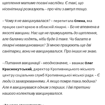
щеплення матиме погані наслідки. Є такі, що
нісенітниці розказують – про чіпи з ампул тощо.
– Чому я не вакцинувалася?
– перепитала
Олена
, яка
працює санітаркою в обласній лікарні. –
Бо не впевнена в
якості вакцини. Нас ще не примушують до щеплення,
але балачки ходять, ніби буде й таке. Чи багато в
лікарні невакцинованих? Зі мною працюють ще дві
санітарки, вони не вакцинувалися. Про інших не знаю.
– Питання вакцинації – неодно­значне,
– вважає
Олег
Краснокутський
, директор Кропивницького міського
центру соціальних служб Кропивницької міської ради. –
Є
люди із захворюваннями. А якщо помре така людина?
Але я вакцинувався одним з перших. І дві третини
нашого колективу вакцинувалося.
«За нами стежитимуть»