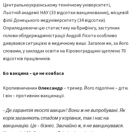
Центральноукраїнському технічному університеті,
Льотній академії НАУ (33 відсотки вакцинованих), місцевій
філії Донецького медуніверситету (34 відсотки).
Оприлюднюючи цю статистику на брифінгу, заступник
голови облдержадміністрації Андрій Лісота особливо
дивувався ситуацією в медичному виші. Загалом же, за його
словами, у закладах освіти на Кіровоградщині щеплено 70
відсотків працівників.
Бо вакцина – це не ковбаса
Кропивничанин
Олександр
– тренер. Його підопічні – діти.
І він – противник вакцинації.
– Де гарантія якості вакцин? Вони ж не випробувані. Як
корів заганяють стадом у корівник, так і нас на
вакцинацію. Це – бізнес. Звичайно ж, я не вакцинувався.