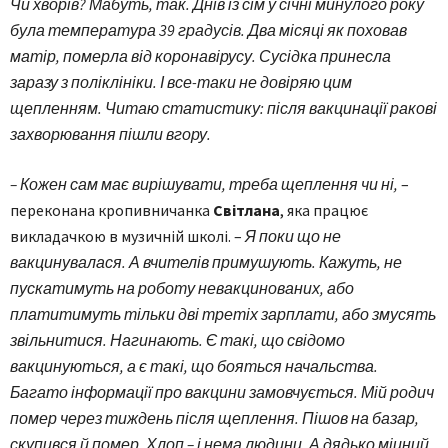
Чи хворів? Мабуть, так. Днів із сім у січні минулого року
була температура 39 градусів. Два місяці як поховав
матір, померла від коронавірусу. Сусідка принесла
заразу з поліклініки. І все-таки не довіряю цим
щепленням. Читаю статистику: після вакцинації ракові
захворювання пішли вгору.
– Кожен сам має вирішувати, треба щеплення чи ні,
–
переконана кропивничанка
Світлана
, яка працює
викладачкою в музичній школі. –
Я поки що не
вакцинувалася. А вчителів примушують. Кажуть, не
пускатимуть на роботу невакцинованих, або
платитимуть тільки дві третіх зарплати, або змусять
звільнитися. Нагинають. Є такі, що свідомо
вакцинуються, а є такі, що бояться начальства.
Багато інформації про вакцини замовчується. Мій родич
помер через тиждень після щеплення. Пішов на базар,
скупився й помер. Хлоп – і нема людини. А дядько міцний