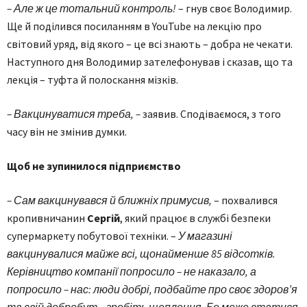
– Але ж це тотальний контроль!
– гнув своє Володимир.
Ще й поділився посиланням в YouTube на лекцію про
світовий уряд, від якого – це всі знають – добра не чекати.
Наступного дня Володимир зателефонував і сказав, що та
лекція – туфта й полоскання мізків.
– Вакцинуватися треба, –
заявив. Сподіваємося, з того
часу він не змінив думки.
Щоб не зупинилося підприємство
– Сам вакцинувався й ближніх примусив,
– похвалився
кропивничанин
Сергій
, який працює в службі безпеки
супермаркету побутової техніки. –
У магазині
вакцинувалися майже всі, щонайменше 85 відсотків.
Керівництво компанії попросило – не наказало, а
попросило – нас: люди добрі, подбайте про своє здоров’я
та свій добробут – зробіть щеплення. Бо може статися