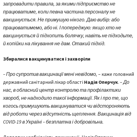
запровадити правила, за якими підприємство не
працюватиме, коли певна частина персоналу не
вакцинується. Не примушую нікого. Даю вибір: або
працюватимемо, або ні. І попереджую: якщо хто не
вакцинується й підхопить болячку, навіть не підходьте,
й копійки на лікування не дам. Отакий підхід.
Збиралися вакцинуватися і захворіли
– Про супротив вакцинації мені невідомо,
– каже головний
державний санітарний лікар області
Надія Оперчук
. –
До
нас, в обласний центр контролю та профілактики
хвороб, не надходило такої інформації. Як і про те, що
когось примушують вакцинуватися чи відстороняють
від роботи через відсутність щеплення. Вакцинація від
COVID-19 в Україні – безплатна і добровільна.
Доводячи необхідність вакцинації, Надія Оперчук