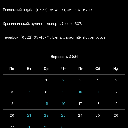
Рекламний відділ: (0522) 35-40-71, 050-961-67-17.
Кропивницький, вулиця Ельворті, 7, офіс 307.
Телефон: (0522) 35-40-71. E-mail: piadm@infocom.kr.ua.
Вересень 2021
Пн
Вт
Ср
Чт
Пт
Сб
Нд
1
2
3
4
5
6
7
8
9
10
11
12
13
14
15
16
17
18
19
20
21
22
23
24
25
26
27
28
29
30