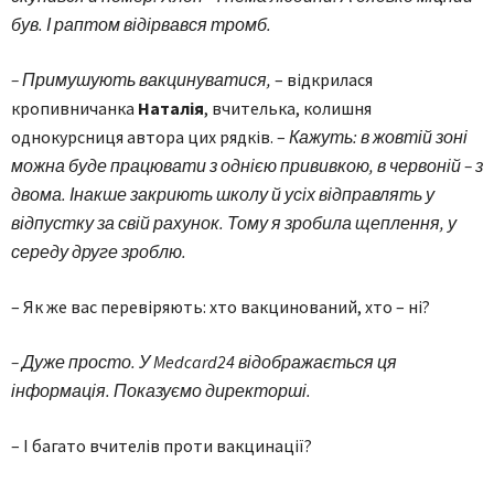
був. І раптом відірвався тромб.
– Примушують вакцинуватися,
– відкрилася
кропивничанка
Наталія
, вчителька, колишня
однокурсниця автора цих рядків. –
Кажуть: в жовтій зоні
можна буде працювати з однією прививкою, в червоній – з
двома. Інакше закриють школу й усіх відправлять у
відпустку за свій рахунок. Тому я зробила щеплення, у
середу друге зроблю.
– Як же вас перевіряють: хто вакцинований, хто – ні?
– Дуже просто. У Medcard24 відображається ця
інформація. Показуємо директорші.
– І багато вчителів проти вакцинації?