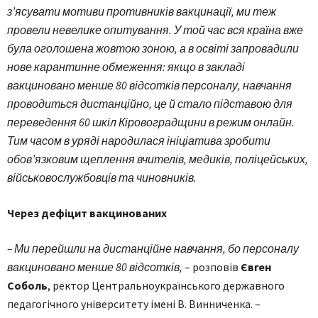
з’ясувати мотиви противників вакцинації, ми теж
провели невелике опитування. У той час вся країна вже
була оголошена жовтою зоною, а в освіті запровадили
нове карантинне обмеження: якщо в закладі
вакциновано менше 80 відсотків персоналу, навчання
проводиться дистанційно, це й стало підставою для
переведення 60 шкіл Кіровоградщини в режим онлайн.
Тим часом в уряді народилася ініціатива зробити
обов’язковим щеплення вчителів, медиків, поліцейських,
військовослужбовців та чиновників.
Через дефіцит вакцинованих
– Ми перейшли на дистанційне навчання, бо персоналу
вакциновано менше 80 відсотків,
– розповів
Євген
Соболь
, ректор Центральноукраїнського державного
педагогічного університету імені В. Винниченка. –