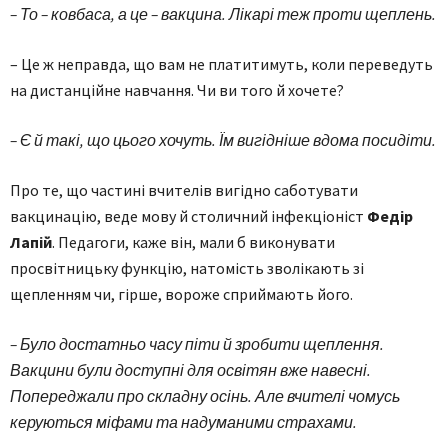
– То – ковбаса, а це – вакцина. Лікарі теж проти щеплень.
– Це ж неправда, що вам не платитимуть, коли переведуть
на дистанційне навчання. Чи ви того й хочете?
– Є й такі, що цього хочуть. Їм вигідніше вдома посидіти.
Про те, що частині вчителів вигідно саботувати
вакцинацію, веде мову й столичний інфекціоніст
Федір
Лапій
. Педагоги, каже він, мали б виконувати
просвітницьку функцію, натомість зволікають зі
щепленням чи, гірше, вороже сприймають його.
– Було достатньо часу піти й зробити щеплення.
Вакцини були доступні для освітян вже навесні.
Попереджали про складну осінь. Але вчителі чомусь
керуються міфами та надуманими страхами.