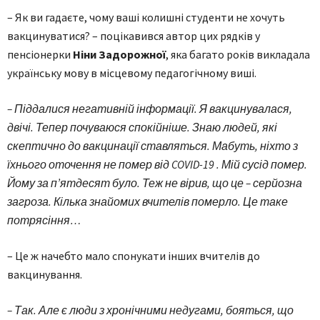
– Як ви гадаєте, чому ваші колишні студенти не хочуть
вакцинуватися? – поцікавився автор цих рядків у
пенсіонерки
Ніни Задорожної
, яка багато років викладала
українську мову в місцевому педагогічному виші.
– Піддалися негативній інформації. Я вакцинувалася,
двічі. Тепер почуваюся спокійніше. Знаю людей, які
скептично до вакцинації ставляться. Мабуть, ніхто з
їхнього оточення не помер від COVID-19 . Мій сусід помер.
Йому за п’ятдесят було. Теж не вірив, що це – серйозна
загроза. Кілька знайомих вчителів померло. Це таке
потрясіння…
– Це ж начебто мало спонукати інших вчителів до
вакцинування.
– Так. Але є люди з хронічними недугами, бояться, що