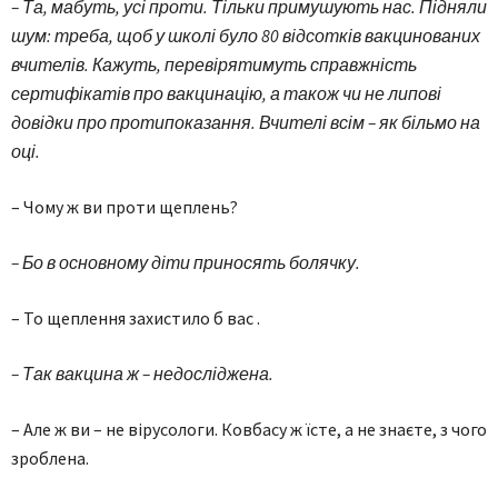
– Та, мабуть, усі проти. Тільки примушують нас. Підняли
шум: треба, щоб у школі було 80 відсотків вакцинованих
вчителів. Кажуть, перевірятимуть справжність
сертифікатів про вакцинацію, а також чи не липові
довідки про протипоказання. Вчителі всім – як більмо на
оці.
– Чому ж ви проти щеплень?
– Бо в основному діти приносять болячку.
– То щеплення захистило б вас .
– Так вакцина ж – недосліджена.
– Але ж ви – не вірусологи. Ковбасу ж їсте, а не знаєте, з чого
зроблена.