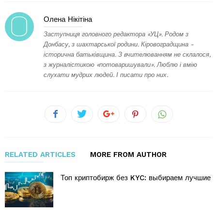
Олена Нікітіна
Заступниця головного редактора «УЦ». Родом з
Донбасу, з шахтарської родини. Кіровоградщина -
історична батьківщина. З вчителюванням не склалося,
з журналістикою «потоваришували». Люблю і вмію
слухати мудрих людей. І писати про них.
RELATED ARTICLES
MORE FROM AUTHOR
Топ криптобирж без KYC: выбираем лучшие