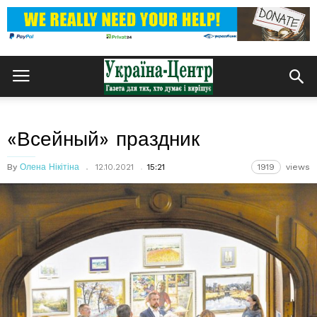
«Всейный» праздник
By
Олена Нікітіна
12.10.2021
15:21
1919
views