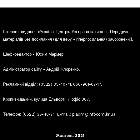
Інтернет-видання «Україна-Центр». Усі права захищені. Передрук
матеріалів без посилання (для вебу - гіперпосилання) заборонений.
Шеф-редактор - Юхим Мармер.
Адміністратор сайту - Андрій Флоренко.
Рекламний відділ: (0522) 35-40-71, 050-961-67-17.
Кропивницький, вулиця Ельворті, 7, офіс 307.
Телефон: (0522) 35-40-71. E-mail: piadm@infocom.kr.ua.
Жовтень 2021