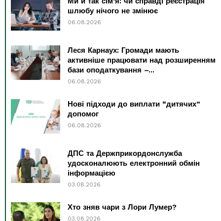
Ми й так сім’я: чи справді реєстрація
шлюбу нічого не змінює
06.08.2026
Леся Карнаух: Громади мають
активніше працювати над розширенням
бази оподаткування –...
06.08.2026
Нові підходи до виплати “дитячих”
допомог
06.08.2026
ДПС та Держприкордонслужба
удосконалюють електронний обмін
інформацією
03.08.2026
Хто зняв чари з Лори Лумер?
03.08.2026