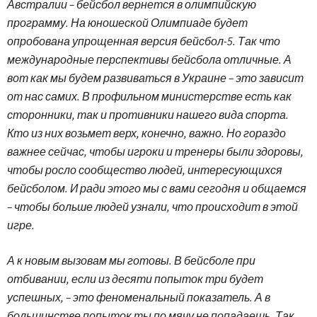
Австралии – бейсбол вернется в олимпийскую
программу. На юношеской Олимпиаде будет
опробована упрощенная версия бейсбол-5. Так что
международные перспективы бейсбола отличные. А
вот как мы будем развиваться в Украине – это зависит
от нас самих. В профильном министерстве есть как
сторонники, так и противники нашего вида спорта.
Кто из них возьмет верх, конечно, важно. Но гораздо
важнее сейчас, чтобы игроки и тренеры были здоровы,
чтобы росло сообщество людей, интересующихся
бейсболом. И ради этого мы с вами сегодня и общаемся
– чтобы больше людей узнали, что происходит в этой
игре.
А к новым вызовам мы готовы. В бейсболе при
отбивании, если из десяти попыток три будет
успешных, – это феноменальный показатель. А в
большинстве попыток ты по мячу не попадаешь. Так