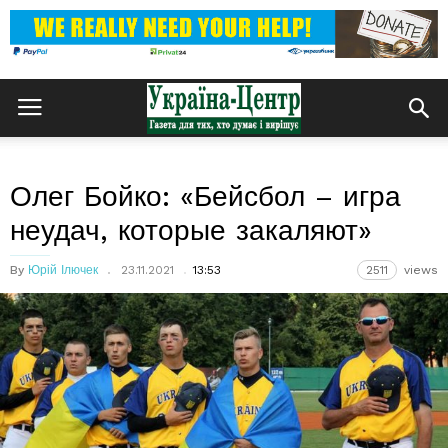
Олег Бойко: «Бейсбол – игра
неудач, которые закаляют»
By
Юрій Ілючек
23.11.2021
13:53
2511
views