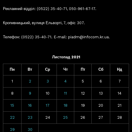
Рекламний відділ: (0522) 35-40-71, 050-961-67-17.
Кропивницький, вулиця Ельворті, 7, офіс 307.
Телефон: (0522) 35-40-71. E-mail: piadm@infocom.kr.ua.
Листопад 2021
Пн
Вт
Ср
Чт
Пт
Сб
Нд
1
2
3
4
5
6
7
8
9
10
11
12
13
14
15
16
17
18
19
20
21
22
23
24
25
26
27
28
29
30