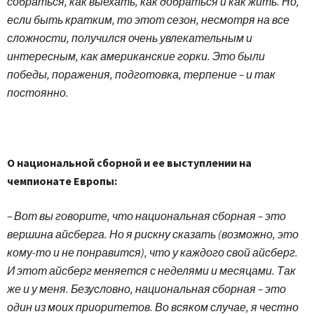
собраться, как выехать, как добраться и как жить. Но,
если быть кратким, то этот сезон, несмотря на все
сложности, получился очень увлекательным и
интересным, как американские горки. Это были
победы, поражения, подготовка, терпение – и так
постоянно.
О национальной сборной и ее выступлении на
чемпионате Европы:
– Вот вы говорите, что национальная сборная – это
вершина айсберга. Но я рискну сказать (возможно, это
кому-то и не понравится), что у каждого свой айсберг.
И этот айсберг меняется с неделями и месяцами. Так
же и у меня. Безусловно, национальная сборная – это
один из моих приоритетов. Во всяком случае, я честно