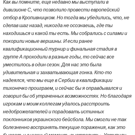
Как вы помните, еще недавно мы выступали в
дивизионе С, что позволило провести европейский
отбор в Кропивницком. Но тогда мы убедились, что, не
сделав шаг назад, никогда не осознаешь, где ты
находишься и какой ты есть. Мы собрались с силами и
покорили новые вершины. И если ранее
квалификационный турнир и финальная стадия в
группе А проходили в разные годы, то сейчас все
уместилось в один сезон. Для нас это была
удивительная и захватывающая гонка. Кто-то
надеялся, что мы еще в Сербии в квалификации
тихонечко проиграем, и сейчас бы я оправдывался и
говорил бы об утраченных возможностях. Но благодаря
игрокам и моим коллегам удалось расстроить
недоброжелателей и порадовать истинных
поклонников украинского бейсбола. Мы смогли не так
болезненно воспринять текущие поражения, как это
бывает, и в нужный момент «выстрелить». Уступили