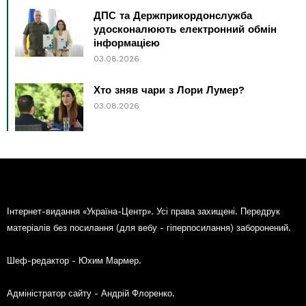
ДПС та Держприкордонслужба
удосконалюють електронний обмін
інформацією
03.08.2026
Хто зняв чари з Лори Лумер?
03.08.2026
Інтернет-видання «Україна-Центр». Усі права захищені. Передрук
матеріалів без посилання (для вебу - гіперпосилання) заборонений.
Шеф-редактор - Юхим Мармер.
Адміністратор сайту - Андрій Флоренко.