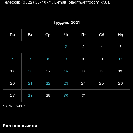
Телефон: (0522) 35-40-71. E-mail: piadm@infocom.kr.ua.
Грудень 2021
Пн
Вт
Ср
Чт
Пт
Сб
Нд
1
2
3
4
5
6
7
8
9
10
11
12
13
14
15
16
17
18
19
20
21
22
23
24
25
26
27
28
29
30
31
« Лис
Січ »
Рейтинг казино