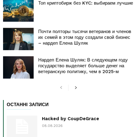
Топ криптобирж без KYC: выбираем лучшие
Почти полторы тысячи ветеранов и членов
их семей в этом году создали свой бизнес
– нардеп Елена Шуляк
Нардеп Елена Шуляк: В следующем году
государство выделяет больше денег на
ветеранскую политику, чем в 2025-м
ОСТАННІ ЗАПИСИ
Hacked by CoupDeGrace
08.08.2026