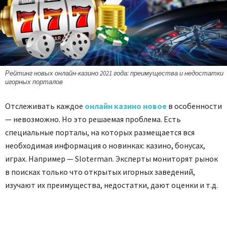
Рейтинг новых онлайн-казино 2021 года: преимущества и недостатки
игорных порталов
Отслеживать каждое
онлайн казино новое
в особенности
— невозможно. Но это решаемая проблема. Есть
специальные порталы, на которых размещается вся
необходимая информация о новинках: казино, бонусах,
играх. Например — Sloterman. Эксперты мониторят рынок
в поисках только что открытых игорных заведений,
изучают их преимущества, недостатки, дают оценки и т.д.