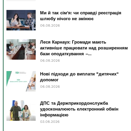
Ми й так сім’я: чи справді реєстрація
шлюбу нічого не змінює
06.08.2026
Леся Карнаух: Громади мають
активніше працювати над розширенням
бази оподаткування –...
06.08.2026
Нові підходи до виплати “дитячих”
допомог
06.08.2026
ДПС та Держприкордонслужба
удосконалюють електронний обмін
інформацією
03.08.2026