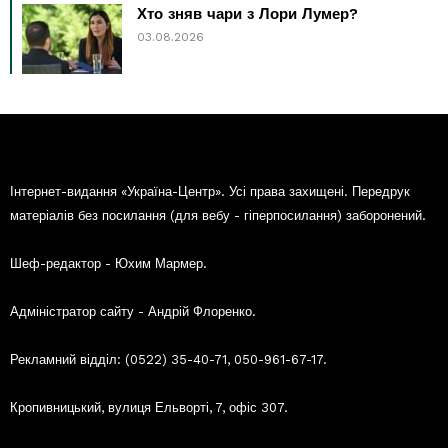
Хто зняв чари з Лори Лумер?
03.08.2026
Інтернет-видання «Україна-Центр». Усі права захищені. Передрук
матеріалів без посилання (для вебу - гіперпосилання) заборонений.
Шеф-редактор - Юхим Мармер.
Адміністратор сайту - Андрій Флоренко.
Рекламний відділ: (0522) 35-40-71, 050-961-67-17.
Кропивницький, вулиця Ельворті, 7, офіс 307.