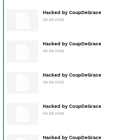
Hacked by CoupDeGrace
08.08.2026
Hacked by CoupDeGrace
08.08.2026
Hacked by CoupDeGrace
08.08.2026
Hacked by CoupDeGrace
06.08.2026
Hacked by CoupDeGrace