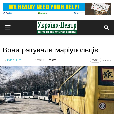
Вони рятували маріупольців
By
Влас. інф.
30.08.2022
11:02
1563
views