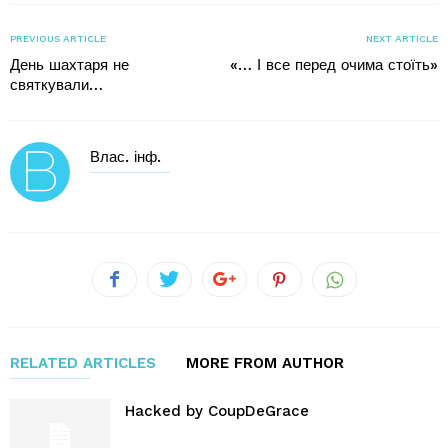
PREVIOUS ARTICLE
NEXT ARTICLE
День шахтаря не
«… І все перед очима стоїть»
святкували…
Влас. інф.
RELATED ARTICLES
MORE FROM AUTHOR
Hacked by CoupDeGrace