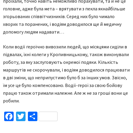
проїхали, точно навіть неможливо порахувати, та й не це
головне, адже була мета – врятувати з пекла якнайбільше
згорьованих співвітчизників. Серед них було чимало
хворих та поранених, і водіям доводилося ще й медичну
допомогу людям надавати…
Коли водії героїчно вивозили людей, що місяцями сиділи в
підвалах, їхні колеги у Кропивницькому, також виконували
роботу, за яку заслуговують окремої подяки. Кількість
маршрутів не скорочували, і водіям доводилося працювати
в дві зміни, що неприпустимо було б за інших умов. Звісно,
їм усе це було компенсовано. Водії-герої за свою бойову
працю також отримали належне. Але ж не за гроші вони це
робили.
Facebook
Twitter
Поділитися