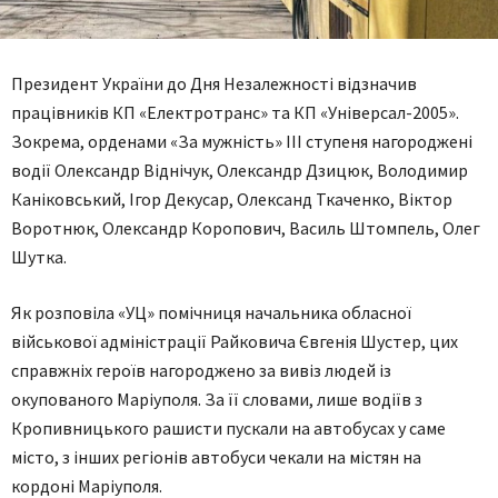
Президент України до Дня Незалежності відзначив
працівників КП «Електротранс» та КП «Універсал-2005».
Зокрема, орденами «За мужність» ІІІ ступеня нагороджені
водії Олександр Віднічук, Олександр Дзицюк, Володимир
Каніковський, Ігор Декусар, Олександ Ткаченко, Віктор
Воротнюк, Олександр Коропович, Василь Штомпель, Олег
Шутка.
Як розповіла «УЦ» помічниця начальника обласної
військової адміністрації Райковича Євгенія Шустер, цих
справжніх героїв нагороджено за вивіз людей із
окупованого Маріуполя. За її словами, лише водіїв з
Кропивницького рашисти пускали на автобусах у саме
місто, з інших регіонів автобуси чекали на містян на
кордоні Маріуполя.