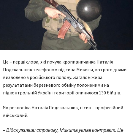
Це – перші слова, які почула кропивничанка Наталія
Подскальнюк телефоном від сина Микити, котрого днями
визволено з російського полону. Загалом же за
результатами березневого обміну полоненими на
підконтрольній Україні території опинилося 130 бійців.
Як розповіла Наталія Подскальнюк, її син – професійний
військовий.
–
Відслуживши строкову, Микита уклав контракт. Це