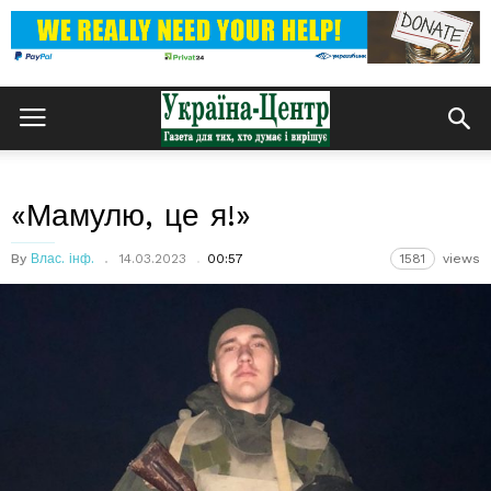
«Мамулю, це я!»
By
Влас. інф.
14.03.2023
00:57
1581
views