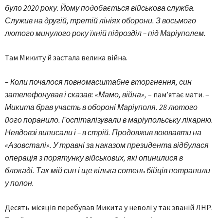
було 2020 року. Йому подобається військова служба.
Служив на другій, третій лініях оборони. З восьмого
лютого минулого року їхній підрозділ – під Маріуполем.
Там Микиту й застала велика війна.
–
Коли почалося повномасштабне вторгнення, син
зателефонував і сказав: «Мамо, війна»,
– пам’ятає мати. –
Микита брав участь в обороні Маріуполя. 28 лютого
його поранило. Госпіталізували в маріупольську лікарню.
Невдовзі виписали і – в стрій. Продовжив воювавти на
«Азовсталі». У травні за наказом президента відбулася
операція з порятунку військових, які опинилися в
блокаді. Так мій син і ще кілька сотень бійців потрапили
у полон.
Десять місяців перебував Микита у неволі у так званій ЛНР.