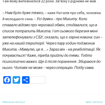
Там йому випов­нилося 22 роки. Зв’язку з рідними не мав.
–
Нам було дуже тяжко,
– каже Наталія про себе, чоловіка
й молодшого сина. –
Усі думки – про Микиту. Коли
ставало відомо про черговий обмін, сподівалися, що в
список потрапить Микита. І от сьомого березня мені
зателефонували з СБУ, сказали, що є гарна новина: син –
уже на нашій території. Через пару годин подзвонив
Микита: «Мамулю, це я…» Зараз він – на реабілітації. Як
почувається? Каже, треба прийти до тями. Тобто
психологічно важко. Ще й після поранення. Збираюся до
нього. Чоловік не може – через операцію. Поїду сама.
Facebook
Twitter
Поділитися
PREVIOUS ARTICLE
NEXT ARTICLE