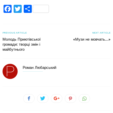
Facebook
Twitter
Поділитися
PREVIOUS ARTICLE
NEXT ARTICLE
Молодь Приютівської
«Музи не мовчать…»
громади: творці змін і
майбутнього
Роман Любарський