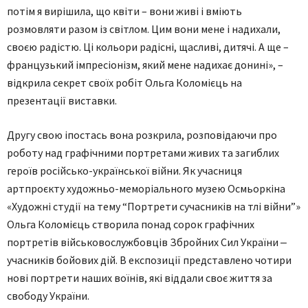
потім я вирішила, що квіти – вони живі і вміють
розмовляти разом із світлом. Цим вони мене і надихали,
своєю радістю. Ці кольори радісні, щасливі, дитячі. А ще –
французький імпресіонізм, який мене надихає донині», –
відкрила секрет своїх робіт Ольга Коломієць на
презентації виставки.
Другу свою іпостась вона розкрила, розповідаючи про
роботу над графічними портретами живих та загиблих
героїв російсько-української війни. Як учасниця
артпроєкту художньо-меморіального музею Осмьоркіна
«Художні студії на тему “Портрети сучасників на тлі війни”»
Ольга Коломієць створила понад сорок графічних
портретів військовослужбовців Збройних Сил України ‒
учасників бойових дій. В експозиції представлено чотири
нові портрети наших воїнів, які віддали своє життя за
свободу України.