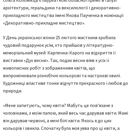
Ольга Коломієць є лауреаткою обласної премії в галузі
архітектури, геральдики та вексилології і декоративно-
прикладного мистецтва імені Якова Паученка в номінації
«Декоративно-прикладне мистецтво».
У День української жінки 25 лютого мисткиня зробила
чудовий подарунок усім, хто прийшов у літературно-
меморіальний музей Карпенка-Карого на відкриття її
виставки «Дух весни». Так, подих весни віяв з усіх її
живописних робіт з зображенням квітів, що
випромінювали різнобічні кольорові та настроєві хвилі.
Художниці властиве тонке відчуття прекрасного і любов до
природи.
«Мене запитують, чому квіти? Мабуть це пов’язане з
чоловіками, з моїм папою, який весь час дарував квіти. Мамі
він дарував червоні, а мені білі квіти. Якось я до цих
кольорів і звикла. Спочатку була моя уява про ці квіти, а