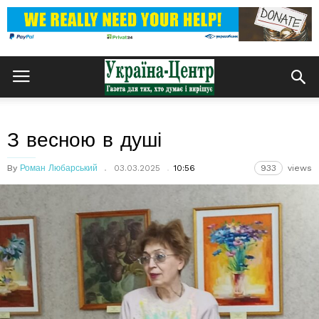
З весною в душі
By
Роман Любарський
03.03.2025
10:56
933
views