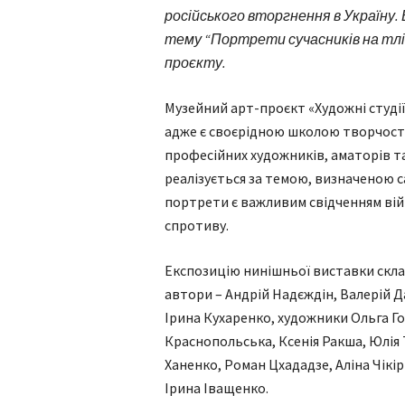
російського вторгнення в Україну. 
тему “Портрети сучасників на тлі 
проєкту.
Музейний арт-проєкт «Художні студії
адже є своєрідною школою творчост
професійних художників, аматорів та
реалізується за темою, визначеною с
портрети є важливим свідченням вій
спротиву.
Експозицію нинішньої виставки скла
автори – Андрій Надєждін, Валерій 
Ірина Кухаренко, художники Ольга Го
Краснопольська, Ксенія Ракша, Юлія
Ханенко, Роман Цхададзе, Аліна Чікі
Ірина Іващенко.