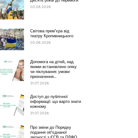
Десять років до перемоги
03.08.2026
Світова прем’єра від
театру Кропивницького
03.08.2026
Допомога на дітей, над
якими встановлено опіку
чи піклування: умови
призначення...
31.07.2026
Доступ до публічної
інформації: що варто знати
кожному
31.07.2026
Про зміни до Порядку
подання об’єднаної
звітності з ЄСВ та ПДФО