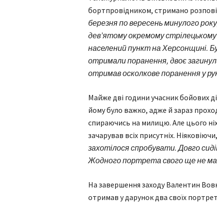
бортпровідником, стримано розпові
березня по вересень минулого року
дев’ятому окремому стрілецькому
населений пункт на Херсонщині. Бу
отримали поранення, двоє загинули 
отримав осколкове поранення у руку
Майже дві години учасник бойових д
йому було важко, адже й зараз проход
спираючись на милицю. Але цього ні
зачарував всіх присутніх. Ніяковіючи,
захотілося спробувати. Довго сид
Жодного портрета свого ще не маю, 
На завершення заходу Валентин Вовк,
отримав у дарунок два своїх портрет