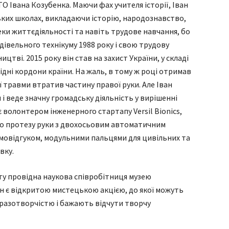
ТО Івана Козубенка. Маючи фах учителя історії, Іван
ких школах, викладаючи історію, народознавство,
еки життєдіяльності та навіть трудове навчання, бо
івельного технікуму 1988 року і свою трудову
цтві. 2015 року він став на захист України, у складі
ідні кордони країни. На жаль, в тому ж році отримав
 травми втратив частину правої руки. Але Іван
 веде значну громадську діяльність у вирішенні
є волонтером інженерного стартапу Versil Bionics,
го протезу руки з двохосьовим автоматичним
рмовідгуком, модульними пальцями для цивільних та
вку.
ту провідна наукова співробітниця музею
н є відкритою мистецькою акцією, до якої можуть
бразотворчістю і бажають відчути творчу