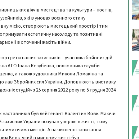
ивницьких діячів мистецтва та культури – поетів,
узейників, які в умовах воєнного стану
ну місію, створюють мистецький простір і тим
 отримувати естетичну насолоду та позитивні
армонії в оточенні жахіть війни.
портрети наших захисників – учасника бойових дій
ана АТО Івана Козубенка, полковника служби
ценка, а також художника Миколи Ломакіна та
и до лав Збройних сил України. Доповнюють виставку
жніх студій» з 25 серпня 2022 року по 5 грудня 2024
іх наставників був лейтенант Валентин Вовк. Маючи
й захисник України позував уперше в житті, тому
льними очима митців. А на численні запитання
ним Вовк, який в мирному житті був