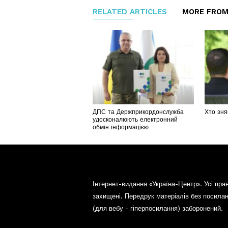
RELATED ARTICLES
MORE FROM
ДПС та Держприкордонслужба
Хто зня
удосконалюють електронний
обмін інформацією
Інтернет-видання «Україна-Центр». Усі пра
захищені. Передрук матеріалів без посила
(для вебу - гіперпосилання) заборонений.