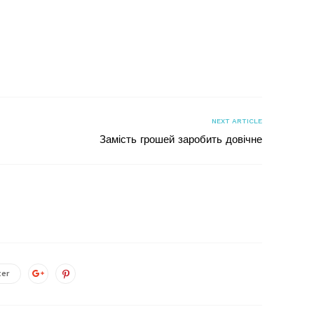
я
NEXT ARTICLE
Замість грошей заробить довічне
ter