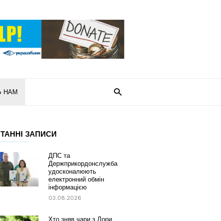
Ь НАМ
ТАННІ ЗАПИСИ
ДПС та
Держприкордонслужба
удосконалюють
електронний обмін
інформацією
03.08.2026
Хто зняв чари з Лори