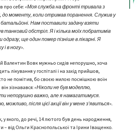
в про себе:
«Моя служба на фронті тривала з
, до моменту, коли отримав поранення. Служив у
 батальйоні. Нам поставили задачу взяти
в танковий обстріл. Я і кілька моїх побратимів
одразу, ще один помер пізніше в лікарні. Я
 і в ногу».
ій Валентин Вовк мужньо сидів непорушно, хоча
ить лікування у госпіталі і на захід прийшов,
хто не помітив, бо своєю милою посмішкою воїн
 він зізнавався:
«Ніколи не був моделлю,
іти непорушно важко, але я намагатимуся.
можливо, після цієї акції він у мене з’явиться».
 у якого, до речі, 14 лютого був день народження,
и – від Ольги Краснопольської та Ірини Іващенко.