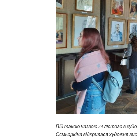
Під такою назвою 24 лютого в худ
Осмьоркіна відкрилася художня вис