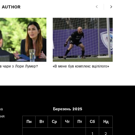
 AUTHOR
в чари з Лори Лумер?
«В мене був комплекс вцілілого»
ва
Березень 2025
ння
Пн
Вт
Ср
Чт
Пт
Сб
Нд
1
2