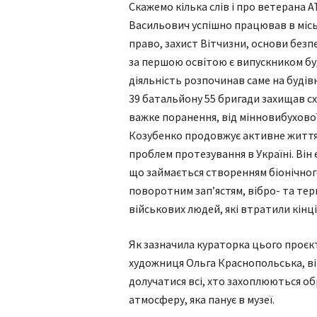
Скажемо кілька слів і про ветерана А
Васильович успішно працював в місь
право, захист Вітчизни, основи безп
за першою освітою є випускником буд
діяльність розпочинав саме на будівни
39 батальйону 55 бригади захищав сх
важке поранення, від мінновибухової
Козубенко продовжує активне життя і
проблем протезування в Україні. Він 
що займається створенням біонічно
поворотним зап’ястям, вібро- та те
військових людей, які втратили кінці
Як зазначила кураторка цього проєк
художниця Ольга Краснопольська, ві
долучатися всі, хто захоплюються о
атмосферу, яка панує в музеї.