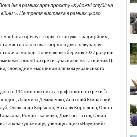
Вона діє в рамках арт-проєкту «Художні студії на
війни”». Це третя виставка в рамках цього
» має багаторічну історію і став уже традиційним,
і та мистецькою платформою для спілкування
 творчої молоді. Починаючи з березня 2022 року він
амим життям: «Портрети сучасників на тлі війни». Ці
ни, своєрідним емоційним зліпком українського
дають 134 живописних та графічних портрети. Їх
Давидов, Людмила Демиденко, Анатолій Кімнатний,
луб, Олександр Кир’янов, Наталія Корнілова, Ольга
 Тарасова, Роман Ткаченко, Дмитро Тоток, Ольга
рис та юна художниця, учениця ліцею «Науковий»