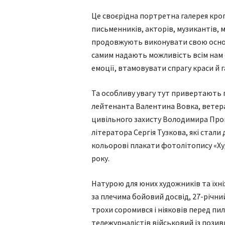
Це своєрідна портретна галерея кроп
письменників, акторів, музикантів, м
продовжують виконувати свою основ
самим надають можливість всім нам
емоції, втамовувати спрагу краси й г
Та особливу увагу тут привертають 
лейтенанта Валентина Вовка, ветер
цивільного захисту Володимира Про
літератора Сергія Тузкова, які стал
кольорові плакати фотолітопису «Худо
року.
Натурою для юних художників та їхн
за плечима бойовий досвід, 27-річни
трохи соромився і ніяковів перед пи
тележурналістів військовий із позив