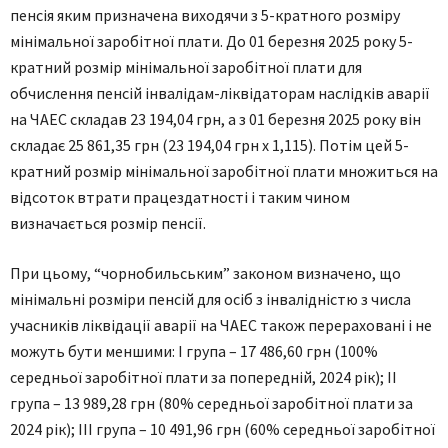
пенсія яким призначена виходячи з 5-кратного розміру
мінімальної заробітної плати. До 01 березня 2025 року 5-
кратний розмір мінімальної заробітної плати для
обчислення пенсій інвалідам-ліквідаторам наслідків аварії
на ЧАЕС складав 23 194,04 грн, а з 01 березня 2025 року він
складає 25 861,35 грн (23 194,04 грн х 1,115). Потім цей 5-
кратний розмір мінімальної заробітної плати множиться на
відсоток втрати працездатності і таким чином
визначається розмір пенсії.
При цьому, “чорнобильським” законом визначено, що
мінімальні розміри пенсій для осіб з інвалідністю з числа
учасників ліквідації аварії на ЧАЕС також перераховані і не
можуть бути меншими: І група – 17 486,60 грн (100%
середньої заробітної плати за попередній, 2024 рік); ІІ
група – 13 989,28 грн (80% середньої заробітної плати за
2024 рік); ІІІ група – 10 491,96 грн (60% середньої заробітної