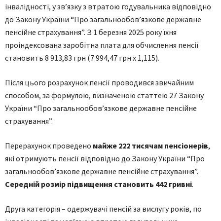
інвалідності, у зв’язку з втратою годувальника відповідно
до Закону України “Про загальнообов’язкове державне
пенсійне страхування”. З 1 березня 2025 року їхня
проіндексована заробітна плата для обчислення пенсії
становить 8 913,83 грн (7 994,47 грн х 1,115).
Після цього розрахунок пенсії проводився звичайним
способом, за формулою, визначеною статтею 27 Закону
України “Про загальнообов’язкове державне пенсійне
страхування”.
Перерахунок проведено
майже 222 тисячам пенсіонерів
,
які отримують пенсії відповідно до Закону України “Про
загальнообов’язкове державне пенсійне страхування”.
Середній розмір підвищення становить 442 гривні
.
Друга категорія – одержувачі пенсій за вислугу років, по