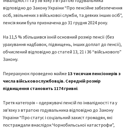
інвалідності та у зв’язку з втратою годувальника
відповідно до Закону України “Про пенсійне забезпечення
осіб, звільнених з військової служби, та деяких інших осіб”,
пенсія яким була призначена до 31 грудня 2024 року.
На 11,5 % збільшився їхній основний розмір пенсії (без
урахування надбавок, підвищень, інших доплат до пенсії),
обчислений відповідно до статей 13, 21 і 36 “військового”
Закону.
Перерахунок проведено майже
13 тисячам пенсіонерів з
числа військовослужбовців. Середній розмір
підвищення становить 1174 гривні
.
Третя категорія – одержувачі пенсій по інвалідності та у
зв’язку з втратою годувальника відповідно до Закону
України “Про статус і соціальний захист громадян, які
постраждали внаслідок Чорнобильської катастрофи”,