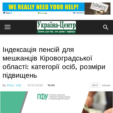
Індексація пенсій для
мешканців Кіровоградської
області: категорії осіб, розміри
підвищень
By
Влас. інф.
13.03.2025
14:44
850
views