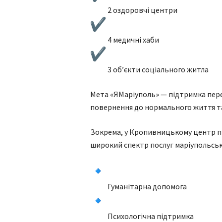
2 оздоровчі центри
4 медичні хаби
3 об’єкти соціального житла
Мета «ЯМаріуполь» — підтримка пере
повернення до нормального життя та
Зокрема, у Кропивницькому центр пр
широкий спектр послуг маріупольсь
Гуманітарна допомога
Психологічна підтримка