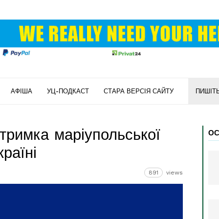
АФІША
УЦ-ПОДКАСТ
СТАРА ВЕРСІЯ САЙТУ
ПИШІТ
тримка маріупольської
ОС
країні
891
views