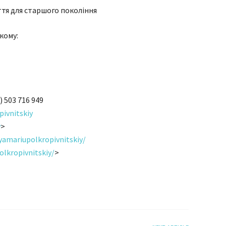
тя для старшого покоління
кому:
 503 716 949
pivn
itskiy
y
>
/yamar
iupolkropivnitskiy/
olkropivnitskiy/
>
я