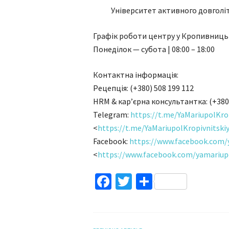
Університет активного довголіт
Графік роботи центру у Кропивниць
Понеділок — субота | 08:00 – 18:00
Контактна інформація:
Рецепція: (+380) 508 199 112
HRM & кар’єрна консультантка: (+380)
Telegram:
https://t.me/YaMariupolKro
<
https://t.me/YaMariupolKropiv
nitski
Facebook:
https://www.facebook.com
<
https://www.facebook.com/yama
riup
Facebook
Twitter
Поділитис