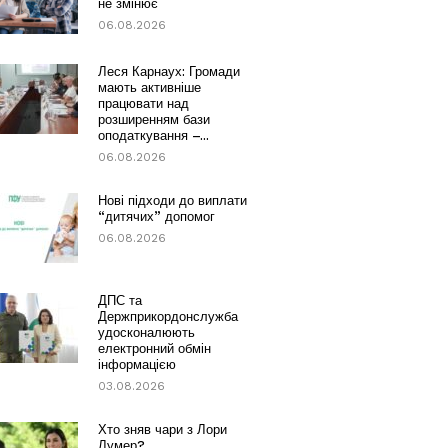
не змінює
06.08.2026
Леся Карнаух: Громади
мають активніше
працювати над
розширенням бази
оподаткування –...
06.08.2026
Нові підходи до виплати
“дитячих” допомог
06.08.2026
ДПС та
Держприкордонслужба
удосконалюють
електронний обмін
інформацією
03.08.2026
Хто зняв чари з Лори
Лумер?