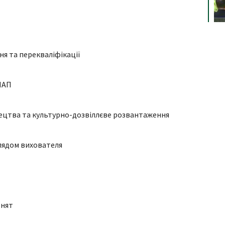
я та перекваліфікації
НАП
ецтва та культурно-дозвіллєве розвантаження
глядом вихователя
ьнят