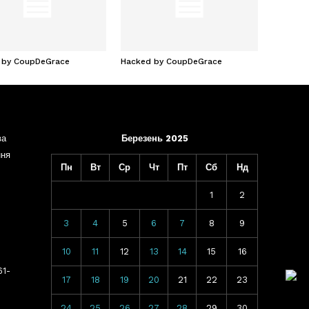
 by CoupDeGrace
Hacked by CoupDeGrace
ва
Березень 2025
ння
Пн
Вт
Ср
Чт
Пт
Сб
Нд
1
2
3
4
5
6
7
8
9
10
11
12
13
14
15
16
61-
17
18
19
20
21
22
23
24
25
26
27
28
29
30