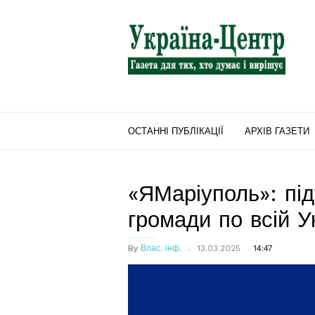
"Україна-
Центр"
ОСТАННІ ПУБЛІКАЦІЇ
АРХІВ ГАЗЕТИ
«ЯМаріуполь»: під
громади по всій У
By
Влас. інф.
13.03.2025
14:47