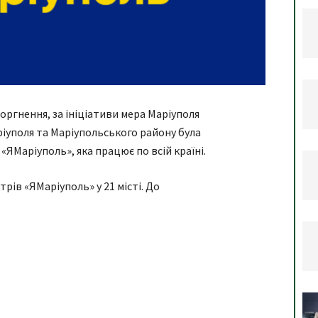
ргнення, за ініціативи мера Маріуполя
іуполя та Маріупольського району була
ЯМаріуполь», яка працює по всій країні.
нтрів «ЯМаріуполь» у 21 місті. До