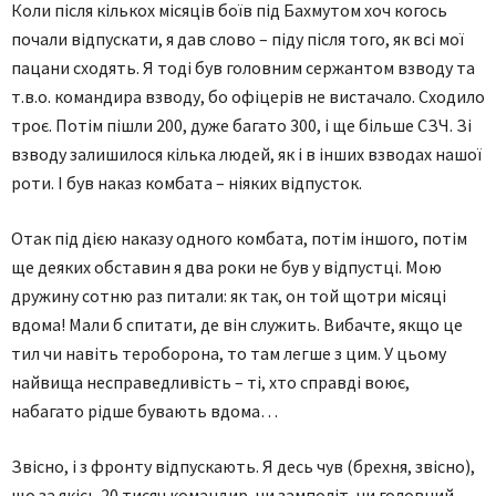
Коли після кількох місяців боїв під Бахмутом хоч когось
почали відпускати, я дав слово – піду після того, як всі мої
пацани сходять. Я тоді був головним сержантом взводу та
т.в.о. командира взводу, бо офіцерів не вистачало. Сходило
троє. Потім пішли 200, дуже багато 300, і ще більше СЗЧ. Зі
взводу залишилося кілька людей, як і в інших взводах нашої
роти. І був наказ комбата – ніяких відпусток.
Отак під дією наказу одного комбата, потім іншого, потім
ще деяких обставин я два роки не був у відпустці. Мою
дружину сотню раз питали: як так, он той щотри місяці
вдома! Мали б спитати, де він служить. Вибачте, якщо це
тил чи навіть тероборона, то там легше з цим. У цьому
найвища несправедливість – ті, хто справді воює,
набагато рідше бувають вдома…
Звісно, і з фронту відпускають. Я десь чув (брехня, звісно),
що за якісь 20 тисяч командир, чи замполіт, чи головний