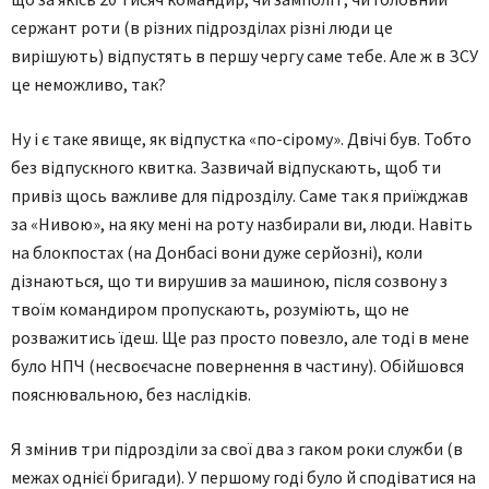
сержант роти (в різних підрозділах різні люди це
вирішують) відпустять в першу чергу саме тебе. Але ж в ЗСУ
це неможливо, так?
Ну і є таке явище, як відпустка «по-сірому». Двічі був. Тобто
без відпускного квитка. Зазвичай відпускають, щоб ти
привіз щось важливе для підрозділу. Саме так я приїжджав
за «Нивою», на яку мені на роту назбирали ви, люди. Навіть
на блокпостах (на Донбасі вони дуже серйозні), коли
дізнаються, що ти вирушив за машиною, після созвону з
твоїм командиром пропускають, розуміють, що не
розважитись їдеш. Ще раз просто повезло, але тоді в мене
було НПЧ (несвоєчасне повернення в частину). Обійшовся
пояснювальною, без наслідків.
Я змінив три підрозділи за свої два з гаком роки служби (в
межах однієї бригади). У першому годі було й сподіватися на