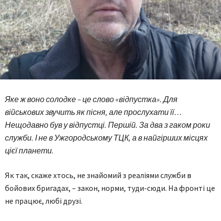
Яке ж воно солодке – це слово «відпустка». Для
військових звучить як пісня, але прослухати її…
Нещодавно був у відпустці. Першій. За два з гаком роки
служби. І не в Ужгородському ТЦК, а в найгірших місцях
цієї планети.
Як так, скаже хтось, не знайомий з реаліями служби в
бойових бригадах, – закон, норми, туди-сюди. На фронті це
не працює, любі друзі.