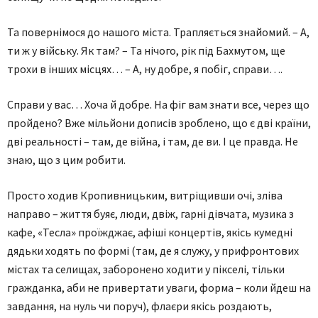
Та повернімося до нашого міста. Трапляється знайомий. – А,
ти ж у війську. Як там? – Та нічого, рік під Бахмутом, ще
трохи в інших місцях… – А, ну добре, я побіг, справи….
Справи у вас… Хоча й добре. На фіг вам знати все, через що
пройдено? Вже мільйони дописів зроблено, що є дві країни,
дві реальності – там, де війна, і там, де ви. І це правда. Не
знаю, що з цим робити.
Просто ходив Кропивницьким, витріщивши очі, зліва
направо – життя буяє, люди, двіж, гарні дівчата, музика з
кафе, «Тесла» проїжджає, афіші концертів, якісь кумедні
дядьки ходять по формі (там, де я служу, у прифронтових
містах та селищах, заборонено ходити у пікселі, тільки
гражданка, аби не привертати уваги, форма – коли йдеш на
завдання, на нуль чи поруч), флаєри якісь роздають,