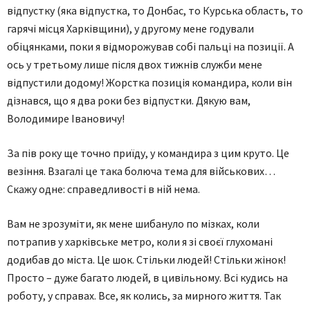
відпустку (яка відпустка, то Донбас, то Курська область, то
гарячі місця Харківщини), у другому мене годували
обіцянками, поки я відморожував собі пальці на позиції. А
ось у третьому лише після двох тижнів служби мене
відпустили додому! Жорстка позиція командира, коли він
дізнався, що я два роки без відпустки. Дякую вам,
Володимире Івановичу!
За пів року ще точно приїду, у командира з цим круто. Це
везіння. Взагалі це така болюча тема для військових…
Скажу одне: справедливості в ній нема.
Вам не зрозуміти, як мене шибануло по мізках, коли
потрапив у харківське метро, коли я зі своєї глухомані
додибав до міста. Це шок. Стільки людей! Стільки жінок!
Просто – дуже багато людей, в цивільному. Всі кудись на
роботу, у справах. Все, як колись, за мирного життя. Так