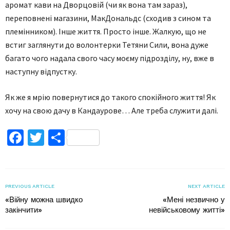
аромат кави на Дворцовій (чи як вона там зараз),
переповнені магазини, МакДональдс (сходив з сином та
племінником). Інше життя. Просто інше. Жалкую, що не
встиг заглянути до волонтерки Тетяни Сили, вона дуже
багато чого надала свого часу моєму підрозділу, ну, вже в
наступну відпустку.
Як же я мрію повернутися до такого спокійного життя! Як
хочу на свою дачу в Кандаурове… Але треба служити далі.
Facebook
Twitter
Поділитися
PREVIOUS ARTICLE
NEXT ARTICLE
«Війну можна швидко
«Мені незвично у
закінчити»
невійськовому житті»