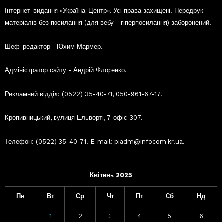
Інтернет-видання «Україна-Центр». Усі права захищені. Передрук
матеріалів без посилання (для вебу - гіперпосилання) заборонений.
Шеф-редактор - Юхим Мармер.
Адміністратор сайту - Андрій Флоренко.
Рекламний відділ: (0522) 35-40-71, 050-961-67-17.
Кропивницький, вулиця Ельворті, 7, офіс 307.
Телефон: (0522) 35-40-71. E-mail: piadm@infocom.kr.ua.
Квітень 2025
Пн
Вт
Ср
Чт
Пт
Сб
Нд
1
2
3
4
5
6