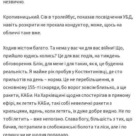
незвично.
Кропивницький. Сів в тролейбус, показав посвідчення УБД,
навіть розкрити не прохала кондуктор, може, щось на
обличчі таке вже.
Ходив містом багато. Та нема у вас чи для вас війни! Що,
прийшло кудись колись? Це для вас подія, на тиждень
обговорення. Блін, для мене і для таких, як я, це буденна
реальність. Я майже рік пробув у Костянтинівці, де сто
прильотів на день – норма. Це не перебільшення, в
основному 155-ті снаряди, бо ворог зовсім близько, а ще
ракети, КАБи. На Харківщині щодня спостерігав в прямому
ефірі, як летять КАБи, такі собі невеличкі ракети з
крильцями, вдень, коли летять, їх дуже добре видно. Не по
тобі летить – вже непогано. Слава богу, більшість з тих, що
бачив, потрапили в слобожанські болота та ліси, але і по
селищу чи не щодня попадало.