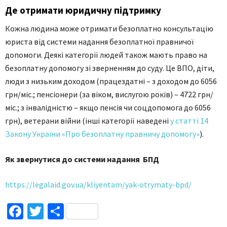
Де отримати юридичну підтримку
Кожна людина може отримати безоплатно консультацію
юриста від системи надання безоплатної правничої
допомоги. Деякі категорії людей також мають право на
безоплатну допомогу зі зверненням до суду. Це ВПО, діти,
люди з низьким доходом (працездатні – з доходом до 6056
грн/міс.; пенсіонери (за віком, вислугою років) – 4722 грн/
міс.; з інвалідністю – якщо пенсія чи соцдопомога до 6056
грн), ветерани війни (інші категорії наведені
у статті 14
Закону України «Про безоплатну правничу допомогу»
).
Як звернутися до системи надання БПД
https://legalaid.gov.ua/kliyentam/yak-otrymaty-bpd/
Facebook
Twitter
Поділитися