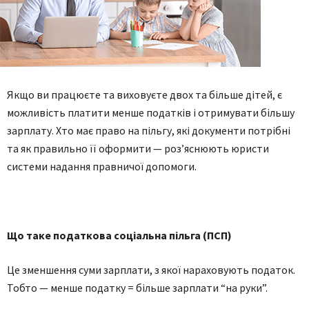
Якщо ви працюєте та виховуєте двох та більше дітей, є
можливість платити менше податків і отримувати більшу
зарплату. Хто має право на пільгу, які документи потрібні
та як правильно її оформити — роз’яснюють юристи
системи надання правничої допомоги.
Що таке податкова соціальна пільга (ПСП)
Це зменшення суми зарплати, з якої нараховують податок.
Тобто — менше податку = більше зарплати “на руки”.