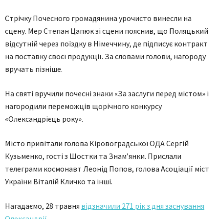
Стрічку Почесного громадянина урочисто винесли на
сцену. Мер Степан Цапюк зі сцени пояснив, що Поляцький
відсутній через поїздку в Німеччину, де підписує контракт
на поставку своєї продукції. За словами голови, нагороду
вручать пізніше.
На святі вручили почесні знаки «За заслуги перед містом» і
нагородили переможців щорічного конкурсу
«Олександрієць року».
Місто привітали голова Кіровоградської ОДА Сергій
Кузьменко, гості з Шостки та Знам’янки. Прислали
телеграми космонавт Леонід Попов, голова Асоціації міст
України Віталій Кличко та інші.
Нагадаємо, 28 травня
відзначили 271 рік з дня заснування
Олександрії
.