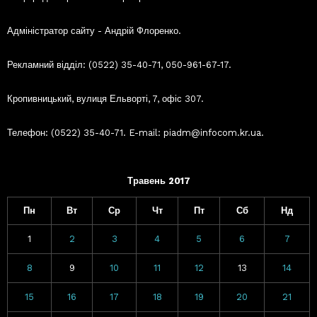
Адміністратор сайту - Андрій Флоренко.
Рекламний відділ: (0522) 35-40-71, 050-961-67-17.
Кропивницький, вулиця Ельворті, 7, офіс 307.
Телефон: (0522) 35-40-71. E-mail: piadm@infocom.kr.ua.
Травень 2017
Пн
Вт
Ср
Чт
Пт
Сб
Нд
1
2
3
4
5
6
7
8
9
10
11
12
13
14
15
16
17
18
19
20
21