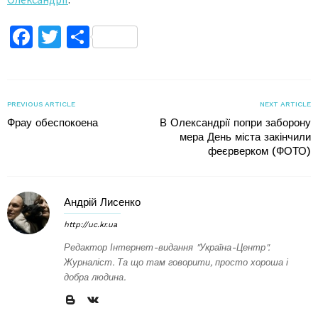
Facebook
Twitter
Поділитися
PREVIOUS ARTICLE
NEXT ARTICLE
Фрау обеспокоена
В Олександрії попри заборону
мера День міста закінчили
феєрверком (ФОТО)
Андрій Лисенко
http://uc.kr.ua
Редактор Інтернет-видання "Україна-Центр".
Журналіст. Та що там говорити, просто хороша і
добра людина.