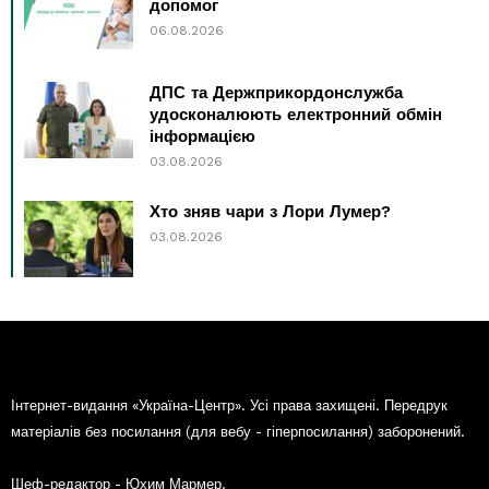
допомог
06.08.2026
ДПС та Держприкордонслужба
удосконалюють електронний обмін
інформацією
03.08.2026
Хто зняв чари з Лори Лумер?
03.08.2026
Інтернет-видання «Україна-Центр». Усі права захищені. Передрук
матеріалів без посилання (для вебу - гіперпосилання) заборонений.
Шеф-редактор - Юхим Мармер.