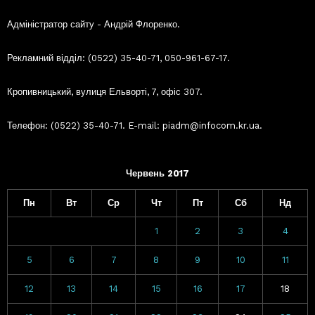
Адміністратор сайту - Андрій Флоренко.
Рекламний відділ: (0522) 35-40-71, 050-961-67-17.
Кропивницький, вулиця Ельворті, 7, офіс 307.
Телефон: (0522) 35-40-71. E-mail: piadm@infocom.kr.ua.
Червень 2017
Пн
Вт
Ср
Чт
Пт
Сб
Нд
1
2
3
4
5
6
7
8
9
10
11
12
13
14
15
16
17
18