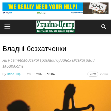
Владні безхатченки
Як у світловодської громади будинок міської ради
забирають
By
Влас. інф.
20.06.2017
16:04
2319
views