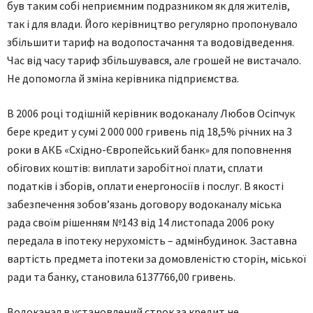
був таким собі неприємним подразником як для жителів,
так і для влади. Його керівництво регулярно пропонувало
збільшити тариф на водопостачання та водовідведення.
Час від часу тариф збільшувався, але грошей не вистачало.
Не допомогла й зміна керівника підприємства.
В 2006 році тодішній керівник водоканалу Любов Осіпчук
бере кредит у сумі 2 000 000 гривень під 18,5% річних на 3
роки в АКБ «Східно-Європейський банк» для поповнен­ня
обігових коштів: виплати заробітної плати, сплати
податків і зборів, оплати енергоносіїв і послуг. В якості
забезпечення зобов’язань договору водоканалу міська
рада своїм рішенням №143 від 14 листопада 2006 року
передала в іпотеку нерухомість – адмінбудинок. Заставна
вартість предмета іпотеки за домовленістю сторін, міської
ради та банку, становила 6137766,00 гривень.
Водоканал в установлений строк за кредит не