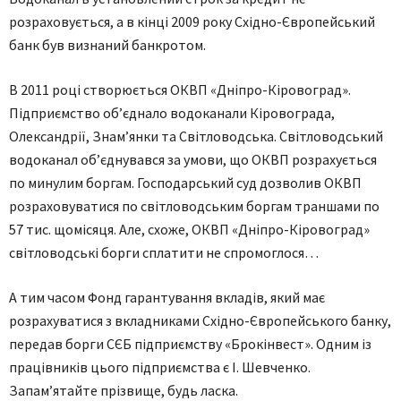
розраховується, а в кінці 2009 року Східно-Європейський
банк був визнаний банкротом.
В 2011 році створюється ОКВП «Дніпро-Кіровоград».
Підприємство об’єднало водоканали Кіровограда,
Олександрії, Знам’янки та Світловодська. Світловодський
водоканал об’єднувався за умови, що ОКВП розрахується
по минулим боргам. Господарський суд дозволив ОКВП
розраховуватися по світловодським боргам траншами по
57 тис. щомісяця. Але, схоже, ОКВП «Дніпро-Кіровоград»
світловодські борги сплатити не спромоглося…
А тим часом Фонд гарантування вкладів, який має
розрахуватися з вкладниками Східно-Європейського банку,
передав борги СЄБ підприємству «Брокінвест». Одним із
працівників цього підприємства є І. Шевченко.
Запам’ятайте прізвище, будь ласка.