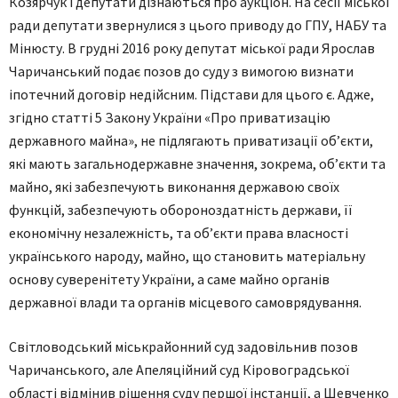
Козярчук і депутати дізнаються про аукціон. На сесії міської
ради депутати звернулися з цього приводу до ГПУ, НАБУ та
Мінюсту. В грудні 2016 року депутат міської ради Ярослав
Чаричанський подає позов до суду з вимогою визнати
іпотечний договір недійсним. Підстави для цього є. Адже,
згідно статті 5 Закону України «Про приватизацію
державного майна», не підлягають приватизації об’єкти,
які мають загальнодержавне значення, зокрема, об’єкти та
майно, які забезпечують виконання державою своїх
функцій, забезпечують обороноздатність держави, її
економічну незалежність, та об’єкти права власності
українського народу, майно, що становить матеріальну
основу суверенітету України, а саме майно органів
державної влади та органів місцевого самоврядування.
Світловодський міськрайонний суд задовільнив позов
Чаричанського, але Апеляційний суд Кіровоградської
області відмінив рішення суду першої інстанції, а Шевченко