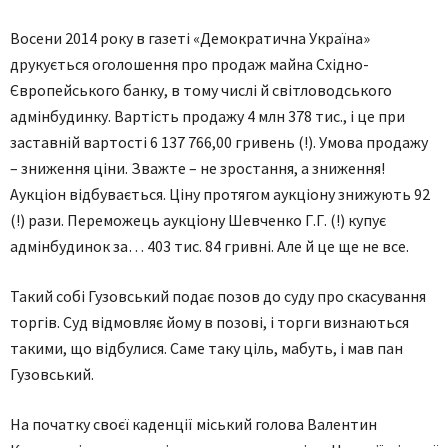
Восени 2014 року в газеті «Демократична Україна»
друкується оголошення про продаж майна Східно-
Європейського банку, в тому числі й світловодського
адмінбудинку. Вартість продажу 4 млн 378 тис., і це при
заставній вартості 6 137 766,00 гривень (!). Умова продажу
– зниження ціни. Зважте – не зростання, а зниження!
Аукціон відбувається. Ціну протягом аукціону знижують 92
(!) рази. Переможець аукціону Шевченко Г.Г. (!) купує
адмінбудинок за… 403 тис. 84 гривні. Але й це ще не все.
Такий собі Гузовський подає позов до суду про скасування
торгів. Суд відмовляє йому в позові, і торги визнаються
такими, що відбулися. Саме таку ціль, мабуть, і мав пан
Гузовський.
На початку своєї каденції міський голова Валентин