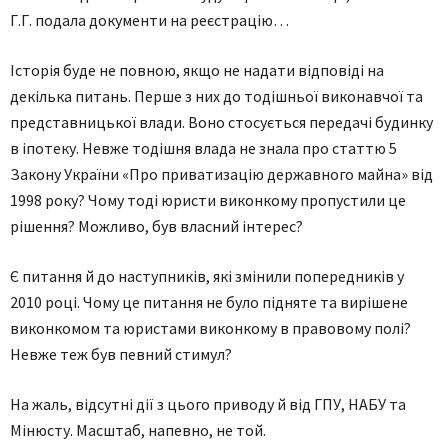
Г.Г. подала документи на реєстрацію…
Історія буде не повною, якщо не надати відповіді на
декілька питань. Перше з них до тодішньої виконавчої та
представницької влади. Воно стосується передачі будинку
в іпотеку. Невже тодішня влада не знала про статтю 5
Закону України «Про приватизацію державного майна» від
1998 року? Чому тоді юристи виконкому пропустили це
рішення? Можливо, був власний інтерес?
Є питання й до наступників, які змінили попередників у
2010 році. Чому це питання не було підняте та вирішене
виконкомом та юристами виконкому в правовому полі?
Невже теж був певний стимул?
На жаль, відсутні дії з цього приводу й від ГПУ, НАБУ та
Мінюсту. Масштаб, напевно, не той.