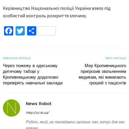
Керівництво Національної поліції України взяло під
особистий контроль розкриття злочину.
Facebook
Twitter
Поділитися
PREVIOUS ARTICLE
NEXT ARTICLE
Через пожежу в одеському
Мер Кропивницького
дитячому таборі у
пригрозив звільненням
Кропивницькому додатково
медикам, які вимагають
перевірять навчальні заклади
грошей з пацієнтів
News Robot
http://uc.kr.ua/
Робот, який, не покладаючи залізних лап, готує для вас
новини.