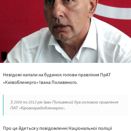
Невідомі напали на будинок голови правління ПрАТ
«Київобленерго» Івана Поливяного.
З 2008 по 2013 рік Іван Поливяний був головою правління
ПАТ «Кіровоградобленерго».
Про це йдеться у повідомленні Національної поліції