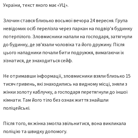
України, текст якого має «УЦ».
Злочин стався близько восьмої вечора 24 вересня. Група
невідомих осіб перелізла через паркан на подвір’я будинку
потерпілого. Зловмисники напали на господаря, затягнули
до будинку, де зв’язали чоловіка та його дружину. Після
цього нападники почали бити подружжя, вимагаючи їх
зізнатися, де знаходиться сейф.
Не отримавши інформації, зловмисники взяли близько 15
тисяч гривень, які знаходились на видному місці, зняли з
жінки золоту каблучку, а господаря перетягнули до іншої
кімнати. Там його тіло без ознак життя знайшли
поліцейські.
Після того, як жінка змогла звільнитися, вона викликала
поліцію та швидку допомогу.