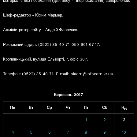
матеріалів без посилання (для вебу - гіперпосилання) заборонений.
Шеф-редактор - Юхим Мармер.
Адміністратор сайту - Андрій Флоренко.
Рекламний відділ: (0522) 35-40-71, 050-961-67-17.
Кропивницький, вулиця Ельворті, 7, офіс 307.
Телефон: (0522) 35-40-71. E-mail: piadm@infocom.kr.ua.
Вересень 2017
Пн
Вт
Ср
Чт
Пт
Сб
Нд
1
2
3
4
5
6
7
8
9
10