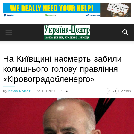
На Київщині насмерть забили
колишнього голову правління
«Кіровоградобленерго»
By
News Robot
25.09.2017
13:41
3971
views