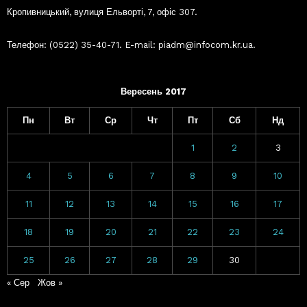
Кропивницький, вулиця Ельворті, 7, офіс 307.
Телефон: (0522) 35-40-71. E-mail: piadm@infocom.kr.ua.
Вересень 2017
Пн
Вт
Ср
Чт
Пт
Сб
Нд
1
2
3
4
5
6
7
8
9
10
11
12
13
14
15
16
17
18
19
20
21
22
23
24
25
26
27
28
29
30
« Сер
Жов »