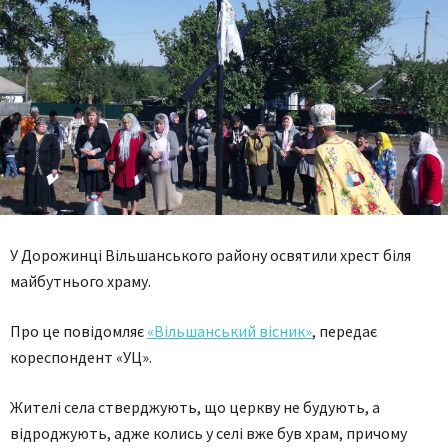
У Дорожинці Вільшанського району освятили хрест біля
майбутнього храму.
Про це повідомляє
«Вільшанський вісник»
, передає
кореспондент «УЦ».
Жителі села стверджують, що церкву не будують, а
відроджують, адже колись у селі вже був храм, причому