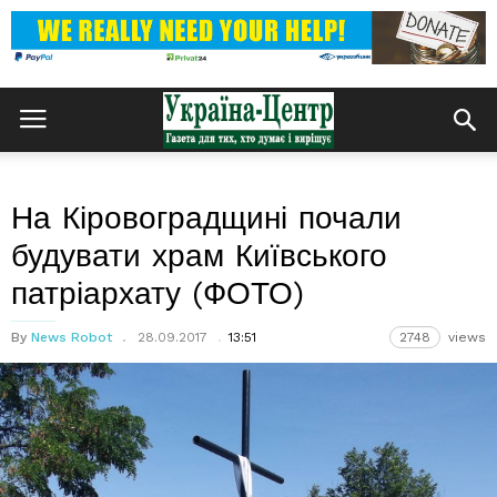
На Кіровоградщині почали
будувати храм Київського
патріархату (ФОТО)
By
News Robot
28.09.2017
13:51
2748
views