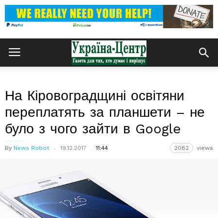
На Кіровоградщині освітяни
переплатять за планшети – не
було з чого зайти в Google
By
News Robot
19.12.2017
11:44
2082
views