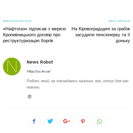
PREVIOUS ARTICLE
NEXT ARTICLE
«Нафтогаз» підписав з мерією
На Кіровоградщині за грабіж
Кропивницького договір про
засудили пенсіонерку та її
реструктуризацію боргів
доньку
News Robot
http://uc.kr.ua/
Робот, який, не покладаючи залізних лап, готує для вас
новини.