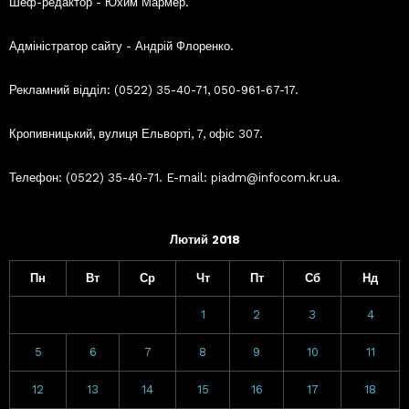
Шеф-редактор - Юхим Мармер.
Адміністратор сайту - Андрій Флоренко.
Рекламний відділ: (0522) 35-40-71, 050-961-67-17.
Кропивницький, вулиця Ельворті, 7, офіс 307.
Телефон: (0522) 35-40-71. E-mail: piadm@infocom.kr.ua.
Лютий 2018
Пн
Вт
Ср
Чт
Пт
Сб
Нд
1
2
3
4
5
6
7
8
9
10
11
12
13
14
15
16
17
18