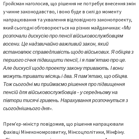
Гройсман наголосив, що рішення не потребує внесення змін
у чинне законодавство, і воно буде в силі до моменту
напрацювання та ухвалення відповідного законопроекту,
який сьогодні обговорюється на різних майданчиках:
«Ми
розпочали дискусію про пенсії військовослужбовцям
восени. Це надзвичайно важливий закон, який
встановлює справедливість щодо військових. Я обіцяв з
першого січня підвищити пенсії, і я пам’ятаю про це.
Але дискусії щодо проекту закону тривають. І вони
можуть тривати місяць і два. Я пам’ятаю, що обіцяв.
Тож сьогодні ми приймаємо рішення про підвищення
пенсій для військовослужбовців – у середньому на
півтори тисячі гривень. Нарахування розпочнуться з
сьогоднішнього дня»
.
Прем’єр-міністр повідомив, що рішення напрацювали
фахівці Мінекономрозвитку, Мінсоцполітики, Мінфіну.