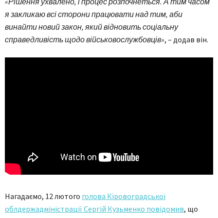
«Рішення ухвалено, і процес розпочнеться. А тим часом
я закликаю всі сторони працювати над тим, аби
винайти новий закон, який відновить соціальну
справедливість щодо військовослужбовців»
, – додав він.
Нагадаємо, 12 лютого
голова Кіровоградської
облдержадміністрації Сергій Кузьменко повідомив
, що