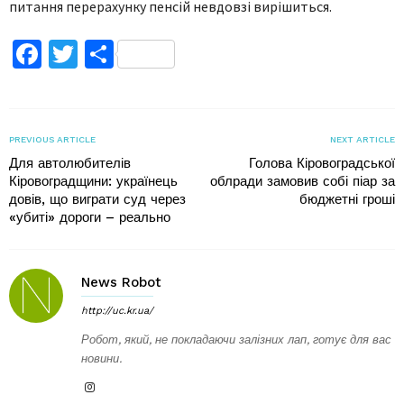
питання перерахунку пенсій невдовзі вирішиться.
Facebook
Twitter
Поділитися
PREVIOUS ARTICLE
NEXT ARTICLE
Для автолюбителів
Голова Кіровоградської
Кіровоградщини: українець
облради замовив собі піар за
довів, що виграти суд через
бюджетні гроші
«убиті» дороги – реально
News Robot
http://uc.kr.ua/
Робот, який, не покладаючи залізних лап, готує для вас
новини.