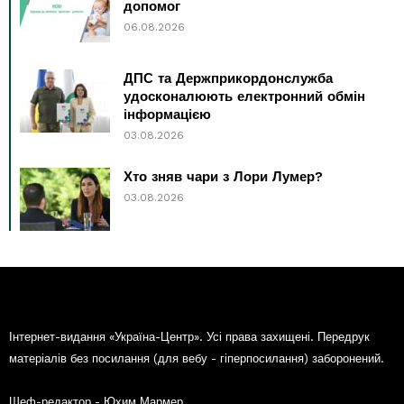
допомог
06.08.2026
ДПС та Держприкордонслужба
удосконалюють електронний обмін
інформацією
03.08.2026
Хто зняв чари з Лори Лумер?
03.08.2026
Інтернет-видання «Україна-Центр». Усі права захищені. Передрук
матеріалів без посилання (для вебу - гіперпосилання) заборонений.
Шеф-редактор - Юхим Мармер.