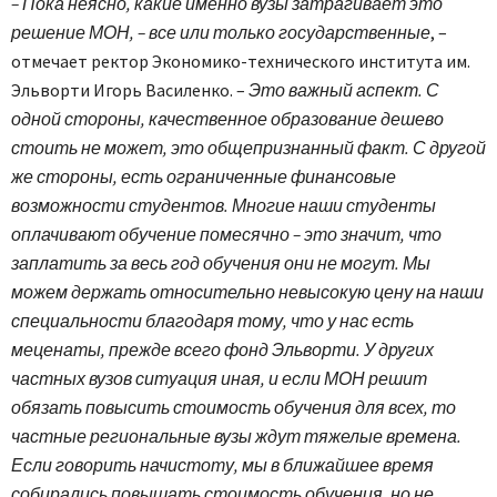
– Пока неясно, какие именно вузы затрагивает это
решение МОН, – все или только государственные
, –
отмечает ректор Экономико-технического института им.
Эльворти Игорь Василенко. –
Это важный аспект. С
одной стороны, качественное образование дешево
стоить не может, это общепризнанный факт. С другой
же стороны, есть ограниченные финансовые
возможности студентов. Многие наши студенты
оплачивают обучение помесячно – это значит, что
заплатить за весь год обучения они не могут. Мы
можем держать относительно невысокую цену на наши
специальности благодаря тому, что у нас есть
меценаты, прежде всего фонд Эльворти. У других
частных вузов ситуация иная, и если МОН решит
обязать повысить стоимость обучения для всех, то
частные региональные вузы ждут тяжелые времена.
Если говорить начистоту, мы в ближайшее время
собирались повышать стоимость обучения, но не