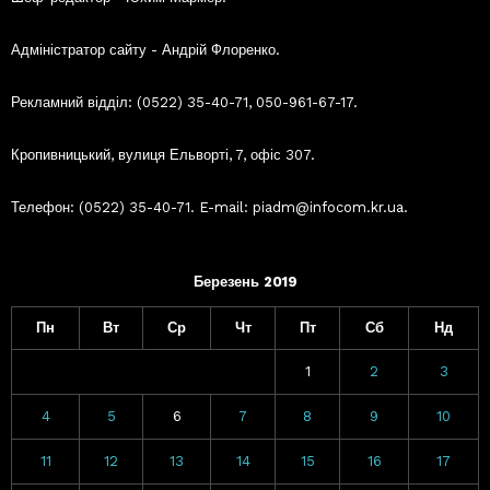
Адміністратор сайту - Андрій Флоренко.
Рекламний відділ: (0522) 35-40-71, 050-961-67-17.
Кропивницький, вулиця Ельворті, 7, офіс 307.
Телефон: (0522) 35-40-71. E-mail: piadm@infocom.kr.ua.
Березень 2019
Пн
Вт
Ср
Чт
Пт
Сб
Нд
1
2
3
4
5
6
7
8
9
10
11
12
13
14
15
16
17