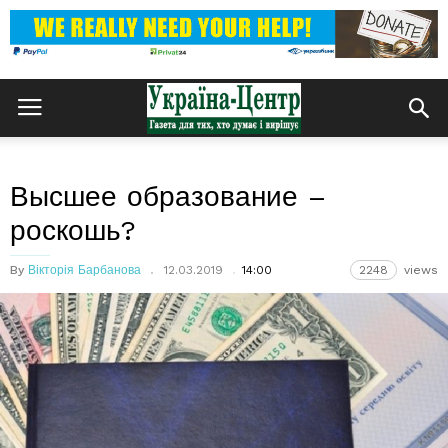
Высшее образование –
роскошь?
By
Вікторія Барбанова
12.03.2019
14:00
2248
views