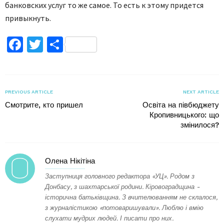
банковских услуг то же самое. То есть к этому придется
привыкнуть.
Facebook
Twitter
Поділитися
PREVIOUS ARTICLE
NEXT ARTICLE
Смотрите, кто пришел
Освіта на півбюджету
Кропивницького: що
змінилося?
Олена Нікітіна
Заступниця головного редактора «УЦ». Родом з
Донбасу, з шахтарської родини. Кіровоградщина -
історична батьківщина. З вчителюванням не склалося,
з журналістикою «потоваришували». Люблю і вмію
слухати мудрих людей. І писати про них.