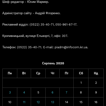
Шеф-редактор - Юхим Мармер.
Адміністратор сайту - Андрій Флоренко.
Рекламний відділ: (0522) 35-40-71, 050-961-67-17.
Кропивницький, вулиця Ельворті, 7, офіс 307.
Телефон: (0522) 35-40-71. E-mail: piadm@infocom.kr.ua.
Серпень 2020
Пн
Вт
Ср
Чт
Пт
Сб
Нд
1
2
3
4
5
6
7
8
9
10
11
12
13
14
15
16