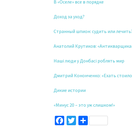
В «Оселе» все в порядке
Доход за уход?
Странный шпион: судить или лечить
Анатолий Крутиков: «Антикварщика
Наші люди у Донбасі роблять мир
Дмитрий Кононченко: «Ехать стоило
Дикие истории
«Минус 20 – это уж слишком!»
Facebook
Twitter
Поділитис