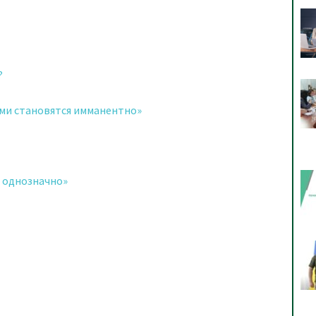
?
ми становятся имманентно»
 однозначно»
я