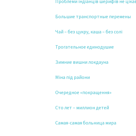
Проблеми індіанців шерифів не ціка
Большие транспортные перемены
Чай – без цукру, каша – без солі
Трогательное единодушие
Зимние вишни локдауна
Міна під райони
Очередное «покращення»
Сто лет – миллион детей
Самая-самая больница мира