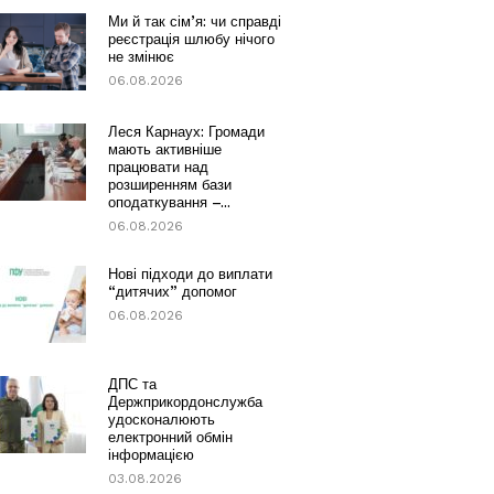
Ми й так сім’я: чи справді
реєстрація шлюбу нічого
не змінює
06.08.2026
Леся Карнаух: Громади
мають активніше
працювати над
розширенням бази
оподаткування –...
06.08.2026
Нові підходи до виплати
“дитячих” допомог
06.08.2026
ДПС та
Держприкордонслужба
удосконалюють
електронний обмін
інформацією
03.08.2026