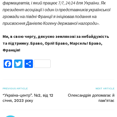
фармацевтів, і який працює 7/7, 24/24 для України. Як
президент асоціації і один із представників української
громади на півдні Франції я ініціював подання на
присвоєння Даніелю Когену державної нагороди».
Ми, в свою чергу, дякуємо землякові за небайдужість
та підтримку. Браво, Орлі! Браво, Марсель! Браво,
Франція!
Facebook
Twitter
Поділитися
PREVIOUS ARTICLE
NEXT ARTICLE
“Україна-центр”. №2, від 12
Олександрія допомагає й
січня, 2023 року
пам’ятає