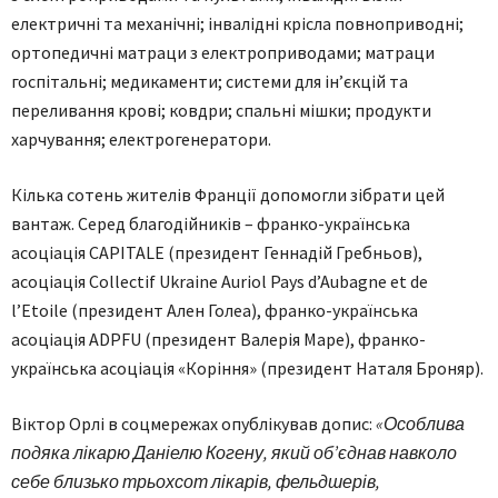
електричні та механічні; інвалідні крісла повноприводні;
ортопедичні матраци з електроприводами; матраци
госпітальні; медикаменти; системи для ін’єкцій та
переливання крові; ковдри; спальні мішки; продукти
харчування; електрогенератори.
Кілька сотень жителів Франції допомогли зібрати цей
вантаж. Серед благодійників – франко-українська
асоціація CAPITALE (президент Геннадій Гребньов),
асоціація Collectif Ukraine Auriol Pays d’Aubagne et de
l’Etoile (президент Ален Голеа), франко-українська
асоціація ADPFU (президент Валерія Маре), франко-
українська асоціація «Коріння» (президент Наталя Броняр).
Віктор Орлі в соцмережах опублікував допис:
«Особлива
подяка лікарю Даніелю Когену, який об’єднав навколо
себе близько трьохсот лікарів, фельдшерів,