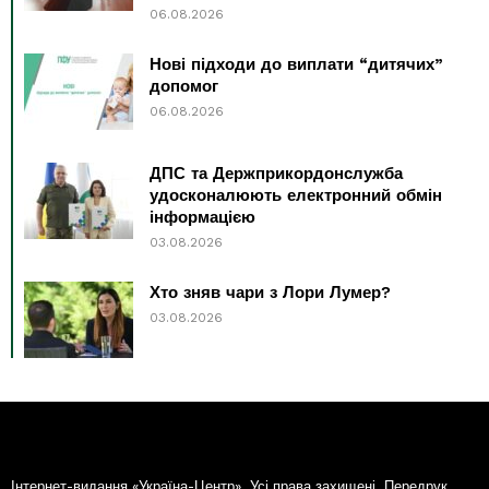
06.08.2026
Нові підходи до виплати “дитячих”
допомог
06.08.2026
ДПС та Держприкордонслужба
удосконалюють електронний обмін
інформацією
03.08.2026
Хто зняв чари з Лори Лумер?
03.08.2026
Інтернет-видання «Україна-Центр». Усі права захищені. Передрук