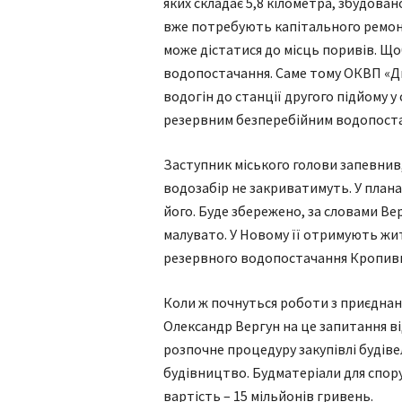
яких складає 5,8 кілометра, збудован
вже потребують капітального ремонту
може дістатися до місць поривів. Щ
водопостачання. Саме тому ОКВП «Д
водогін до станції другого підйому 
резервним безперебійним водопоста
Заступник міського голови запевнив
водозабір не закриватимуть. У плана
його. Буде збережено, за словами Вер
малувато. У Новому її отримують жит
резервного водопостачання Кропив
Коли ж почнуться роботи з приєднан
Олександр Вергун на це запитання в
розпочне процедуру закупівлі будіве
будівництво. Будматеріали для спор
вартість – 15 мільйонів гривень.