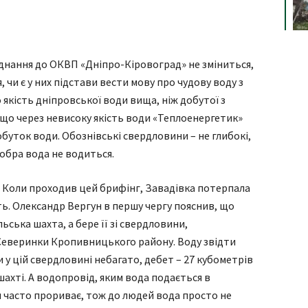
єднання до ОКВП «Дніпро-Кіровоград» не зміниться,
 чи є у них підстави вести мову про чудову воду з
 якість дніпровської води вища, ніж добутої з
 що через невисоку якість води «Теплоенергетик»
обуток води. Обознівські свердловини – не глибокі,
добра вода не водиться.
я Коли проходив цей брифінг, Завадівка потерпала
сть. Олександр Вергун в першу чергу пояснив, що
ьська шахта, а бере її зі свердловини,
Северинки Кропивницького району. Воду звідти
и у цій свердловині небагато, дебет – 27 кубометрів
шахті. А водопровід, яким вода подається в
би часто прориває, тож до людей вода просто не