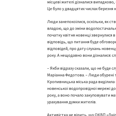
місцеві жителі дізналися випадково,
Це було у двадцятих числах березня 
Люди занепокоїлися, оскільки, як ст
владою, що до зміни водопостачальн
початку квітня новенці звернулися в
відповідь, що питання буде обговоре
відповідей, про дату слухань новен
року. А нещодавно вони дізналися: сл
– Якби відразу сказали, що не буде сл
Маріанна Федотова. – Люди обурені т
Кропивницька міська рада виділила 
новенської водопровідної мережі до
року, а воно почало закуповувати мат
урахування думки жителів.
Активістка не вірить, що ОКВП «Дні