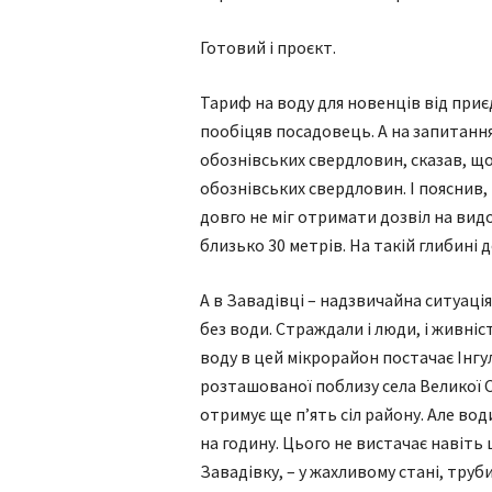
Готовий і проєкт.
Тариф на воду для новенців від при
пообіцяв посадовець. А на запитання,
обознівських свердловин, сказав, що
обознівських свердловин. І пояснив,
довго не міг отримати дозвіл на вид
близько 30 метрів. На такій глибині 
А в Завадівці – надзвичайна ситуаці
без води. Страждали і люди, і живні
воду в цей мікрорайон постачає Інгул
розташованої поблизу села Великої 
отримує ще п’ять сіл району. Але вод
на годину. Цього не вистачає навіть 
Завадівку, – у жахливому стані, тру