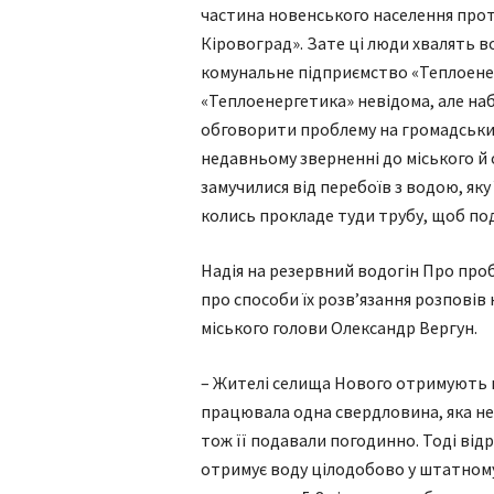
частина новенського населення прот
Кіровоград». Зате ці люди хвалять во
комунальне підприємство «Теплоенер
«Теплоенергетика» невідома, але наб
обговорити проблему на громадських 
недавньому зверненні до міського й
замучилися від перебоїв з водою, яку
колись прокладе туди трубу, щоб по
Надія на резервний водогін Про проб
про способи їх розв’язання розпові
міського голови Олександр Вергун.
– Жителі селища Нового отримують в
працювала одна свердловина, яка не
тож її подавали погодинно. Тоді від
отримує воду цілодобово у штатному