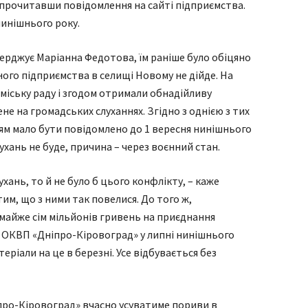
 прочитавши повідомлення на сайті підприємства.
нинішнього року.
верджує Маріанна Федотова, їм раніше було обіцяно
ого підприємства в селищі Новому не дійде. На
 міську раду і згодом отримали обнадійливу
не на громадських слуханнях. Згідно з однією з тих
цям мало бути повідомлено до 1 вересня нинішнього
ухань не буде, причина – через воєнний стан.
ухань, то й не було б цього конфлікту, – каже
им, що з ними так повелися. До того ж,
майже сім мільйонів гривень на приєднання
 ОКВП «Дніпро-Кіровоград» у липні нинішнього
еріали на це в березні. Усе відбувається без
про-Кіровоград» вчасно усуватиме пориви в