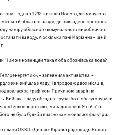
отова – одна з 1238 жителів Нового, які минулого
 міської й обласної влади, де викладено прохання
воду наміру обласного комунального виробничого
стачати їм воду. А оскільки пані Маріанна – ще й
нт
ями. Чим же новенцям така люба обознівська вода?
«Теплоенергетик», – запевнила активістка. –
рдловин вийшла з ладу, і впродовж двох місяців,
подавалася за графіком. Причиною аварії на
ь. Вийшла з ладу обсадна труба, бо її обслуговували
є «Теплоенергетик», ми задоволені. Я її й п’ю.
 його не було б, якби вчасно замінювалися фільтри.
ро плани ОКВП «Дніпро-Кіровоград» щодо Нового