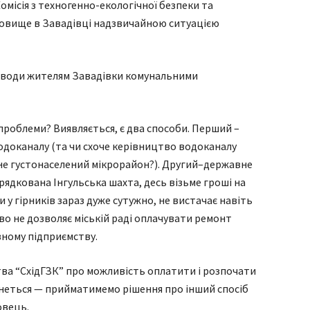
Комісія з техногенно-екологічної безпеки та
новище в Завадівці надзвичайною ситуацією
я води жителям Завадівки комунальними
ї проблеми? Виявляється, є два способи. Перший –
одоканалу (та чи схоче керівництво водоканалу
не густонаселений мікрорайон?). Другий–державне
рядкована Інгульська шахта, десь візьме гроші на
 у гірників зараз дуже сутужно, не вистачає навіть
о не дозволяє міській раді оплачувати ремонт
ному підприємству.
тва “СхідГЗК” про можливість оплатити і розпочати
неться — прийматимемо рішення про інший спосіб
овець.