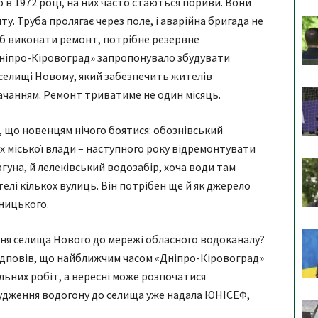
о в 1972 році, на них часто стаються пориви. Вони
. Труба пролягає через поле, і аварійна бригада не
об виконати ремонт, потрібне резервне
ніпро-Кіровоград» запропонувало збудувати
у селищі Новому, який забезпечить жителів
чанням. Ремонт триватиме не один місяць.
, що новенцям нічого боятися: обознівський
х міської влади – наступного року відремонтувати
гуна, й лелеківський водозабір, хоча води там
елі кількох вулиць. Він потрібен ще й як джерело
ницького.
ня селища Нового до мережі обласного водоканалу?
ідповів, що найближчим часом «Дніпро-Кіровоград»
льних робіт, а вересні може розпочатися
удження водогону до селища уже надала ЮНІСЕФ,