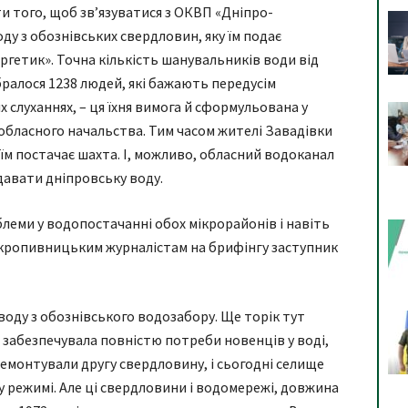
и того, щоб зв’язуватися з ОКВП «Дніпро-
ду з обознівських свердловин, яку їм подає
гетик». Точна кількість шанувальників води від
ралося 1238 людей, які бажають передусім
слуханнях, – ця їхня вимога й сформульована у
 обласного начальства. Тим часом жителі Завадівки
 їм постачає шахта. І, можливо, обласний водоканал
давати дніпровську воду.
леми у водопостачанні обох мікрорайонів і навіть
в кропивницьким журналістам на брифінгу заступник
оду з обознівського водозабору. Ще торік тут
 забезпечувала повністю потреби новенців у воді,
ремонтували другу свердловину, і сьогодні селище
 режимі. Але ці свердловини і водомережі, довжина