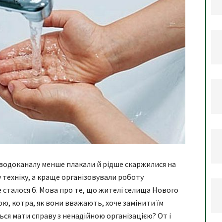
водоканалу менше плакали й рідше скаржилися на
техніку, а краще організовували роботу
е сталося б. Мова про те, що жителі селища Нового
ою, котра, як вони вважають, хоче замінити їм
ся мати справу з ненадійною організацією? От і