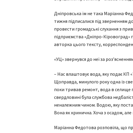
Дніпровська їм не така Маріанна Фед
тижня підписалися під зверненням до
провести громадські слухання з при
підприємства «Дніпро-Кіровоград» по
авторка цього тексту, корреспонде
«УЦ» звернувся до неї за роз’ясненн
– Нас влаштовує вода, яку подає КП 
Щоправда, минулого року одна із све
поки тривав ремонт, вода в селище 
свердловині була службова недбаліст
неналежним чином. Водою, яку постача
Вона як кринична. Хоча з осадом, але
Маріанна Федотова розповіла, що п