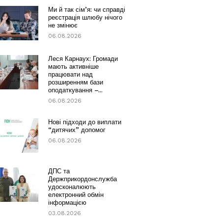
Ми й так сім’я: чи справді
реєстрація шлюбу нічого
не змінює
06.08.2026
Леся Карнаух: Громади
мають активніше
працювати над
розширенням бази
оподаткування –...
06.08.2026
Нові підходи до виплати
“дитячих” допомог
06.08.2026
ДПС та
Держприкордонслужба
удосконалюють
електронний обмін
інформацією
03.08.2026