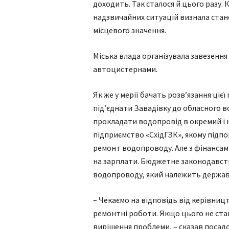
доходить. Так сталося й цього разу. 
надзвичайних ситуацій визнала ста
місцевого значення.
Міська влада організувала завезенн
автоцистернами.
Як же у мерії бачать розв’язання ціє
під’єднати Завадівку до обласного в
прокладати водопровід в окремий і 
підприємство «СхідГЗК», якому підпо
ремонт водопроводу. Але з фінансами
на зарплати. Бюджетне законодавств
водопроводу, який належить держав
– Чекаємо на відповідь від керівниц
ремонтні роботи. Якщо цього не ста
вирішення проблеми, – сказав посад