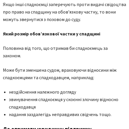
Якщо інші спадкоємці заперечують проти видачі свідоцтва
про право на спадщину на обов’язкову частку, то вони
можуть звернутися з позовом до суду.
Який розмір обов’язкової частки у спадщині
Половина від того, що отримав би спадкоємець за
законом.
Може бути зменшена судом, враховуючи відносини між
спадкоємцями та спадкодавцем, наприклад:
нездійснення належного догляду
звинувачення спадкоємця у скоєнні злочину відносно
спадкодавця
надання заздалегідь неправдивих свідчень тощо.
Де отримати юридичну підтримку