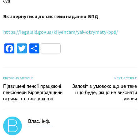
суді.
Як звернутися до системи надання БПД
https://legalaid.gov.ua/kliyentam/yak-otrymaty-bpd/
Facebook
Twitter
Поділитися
PREVIOUS ARTICLE
NEXT ARTICLE
Підвищені пенсії працюючі
Заповіт з умовою: що це таке
пенсіонери Кіровоградщини
і що буде, якщо не виконати
отримають вже у квітні
умови
Влас. інф.