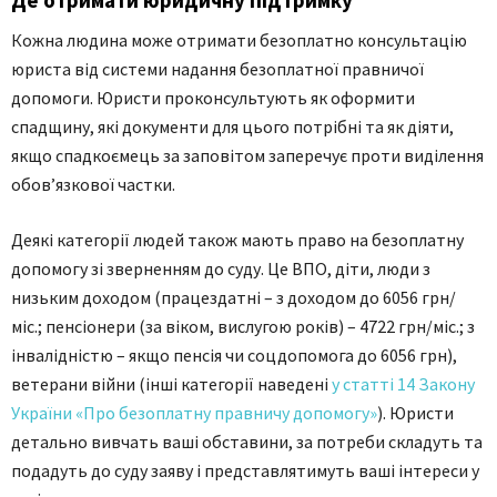
Кожна людина може отримати безоплатно консультацію
юриста від системи надання безоплатної правничої
допомоги. Юристи проконсультують як оформити
спадщину, які документи для цього потрібні та як діяти,
якщо спадкоємець за заповітом заперечує проти виділення
обов’язкової частки.
Деякі категорії людей також мають право на безоплатну
допомогу зі зверненням до суду. Це ВПО, діти, люди з
низьким доходом (працездатні – з доходом до 6056 грн/
міс.; пенсіонери (за віком, вислугою років) – 4722 грн/міс.; з
інвалідністю – якщо пенсія чи соцдопомога до 6056 грн),
ветерани війни (інші категорії наведені
у статті 14 Закону
України «Про безоплатну правничу допомогу»
). Юристи
детально вивчать ваші обставини, за потреби складуть та
подадуть до суду заяву і представлятимуть ваші інтереси у