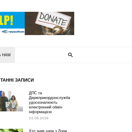
Ь НАМ
ТАННІ ЗАПИСИ
ДПС та
Держприкордонслужба
удосконалюють
електронний обмін
інформацією
03.08.2026
Хто зняв чари з Лори