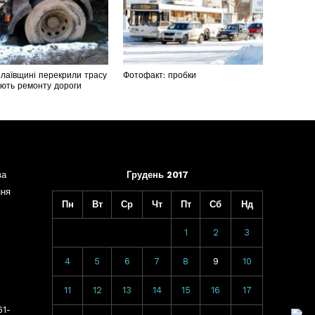
лаївщині перекрили трасу
Фотофакт: пробки
ають ремонту дороги
)
ва
Грудень 2017
ння
Пн
Вт
Ср
Чт
Пт
Сб
Нд
1
2
3
4
5
6
7
8
9
10
11
12
13
14
15
16
17
61-