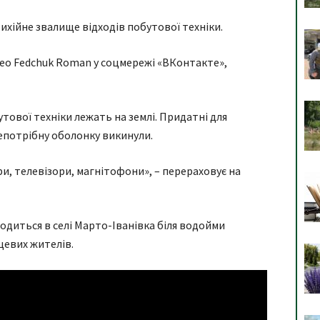
тихійне звалище відходів побутової техніки.
део Fedchuk Roman у соцмережі «ВКонтакте»,
утової техніки лежать на землі. Придатні для
непотрібну оболонку викинули.
ри, телевізори, магнітофони», – перераховує на
одиться в селі Марто-Іванівка біля водойми
цевих жителів.