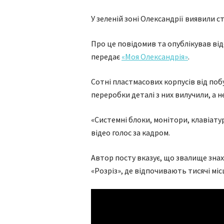
У зеленій зоні Олександрії виявили с
Про це повідомив та опублікував ві
передає
«Моя Олександрія»
.
Сотні пластмасових корпусів від поб
переробки деталі з них вилучили, а 
«Системні блоки, монітори, клавіату
відео голос за кадром.
Автор посту вказує, що звалище знах
«Розріз», де відпочивають тисячі міс