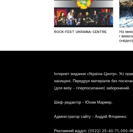
ROCK-FEST UKRAINA-CENTRE
На мико
і вимаг
(+відео
Інтернет-видання «Україна-Центр». Усі пра
захищені. Передрук матеріалів без посила
(для вебу - гіперпосилання) заборонений.
Шеф-редактор - Юхим Мармер.
Адміністратор сайту - Андрій Флоренко.
Рекламний відділ: (0522) 35-40-71, 050-9