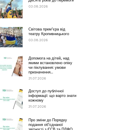
Десять років до перемоги
03.08.2026
Світова прем’єра від
театру Кропивницького
03.08.2026
Допомога на дітей, над
якими встановлено опіку
чи піклування: умови
призначення...
31.07.2026
Доступ до публічної
інформації: що варто знати
кожному
31.07.2026
Про зміни до Порядку
подання об’єднаної
звітності з ЄСВ та ПДФО