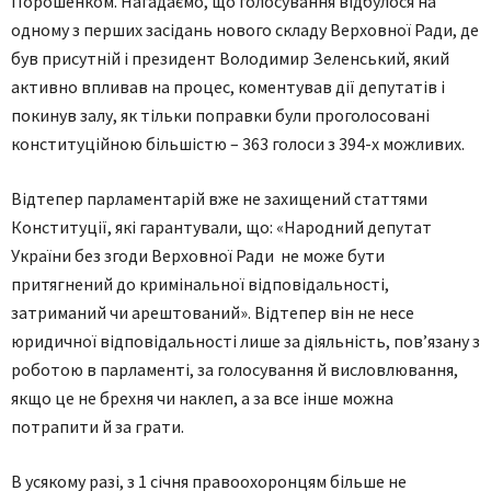
Порошенком. Нагадаємо, що голосування відбулося на
одному з перших засідань нового складу Верховної Ради, де
був присутній і президент Володимир Зеленський, який
активно впливав на процес, коментував дії депутатів і
покинув залу, як тільки поправки були проголосовані
конституційною більшістю – 363 голоси з 394-х можливих.
Відтепер парламентарій вже не захищений статтями
Конституції, які гарантували, що: «Народний депутат
України без згоди Верховної Ради не може бути
притягнений до кримінальної відповідальності,
затриманий чи арештований». Відтепер він не несе
юридичної відповідальності лише за діяльність, пов’язану з
роботою в парламенті, за голосування й висловлювання,
якщо це не брехня чи наклеп, а за все інше можна
потрапити й за грати.
В усякому разі, з 1 січня правоохоронцям більше не