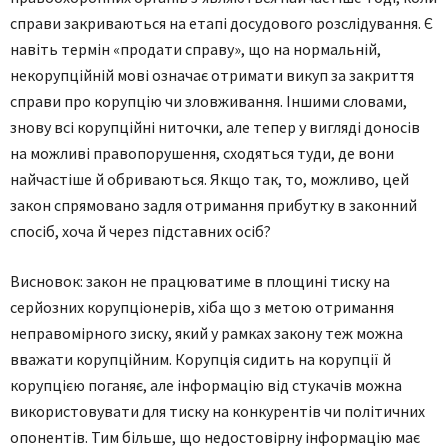
справи закриваються на етапі досудового розслідування. Є
навіть термін «продати справу», що на нормальній,
некорупційній мові означає отримати викуп за закриття
справи про корупцію чи зловживання. Іншими словами,
знову всі корупційні ниточки, але тепер у вигляді доносів
на можливі правопорушення, сходяться туди, де вони
найчастіше й обриваються. Якщо так, то, можливо, цей
закон спрямовано задля отримання прибутку в законний
спосіб, хоча й через підставних осіб?
Висновок: закон не працюватиме в площині тиску на
серйозних корупціонерів, хіба що з метою отримання
неправомірного зиску, який у рамках закону теж можна
вважати корупційним. Корупція сидить на корупції й
корупцією поганяє, але інформацію від стукачів можна
використовувати для тиску на конкурентів чи політичних
опонентів. Тим більше, що недостовірну інформацію має