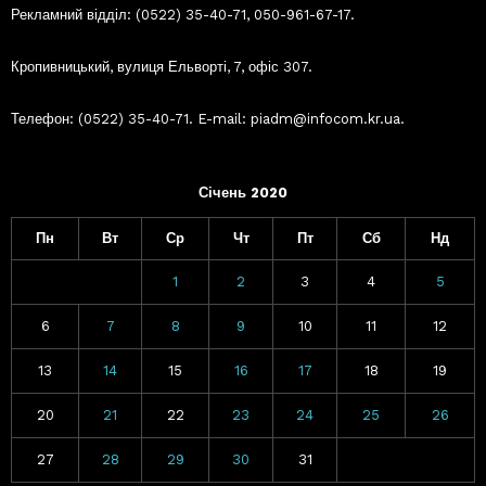
Рекламний відділ: (0522) 35-40-71, 050-961-67-17.
Кропивницький, вулиця Ельворті, 7, офіс 307.
Телефон: (0522) 35-40-71. E-mail: piadm@infocom.kr.ua.
Січень 2020
Пн
Вт
Ср
Чт
Пт
Сб
Нд
1
2
3
4
5
6
7
8
9
10
11
12
13
14
15
16
17
18
19
20
21
22
23
24
25
26
27
28
29
30
31