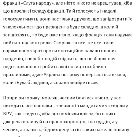
фракції «Слуга народу», але ніхто нікого не арештував, хіба
що вивели зі складу фракції. Та й голосують і надалі
голосуватимуть вони настільки дружно, що запідозрити їх
у нелояльності до президента буде складно, а коли й
запідозрять, то буде вже пізно, якщо фракція таки надумає
вийти з-під контролю. Скоріше за все, це все-таки
спрямовано якраз проти опозиційно налаштованих
нардепів, і перебіг подій свідчить, що позбавлення
недоторканності робить їхні позиції особливо
вразливими, адже Україна потроху повертається в часи,
коли «Була б людина, а справа знайдеться».
Попри риторику, мовляв, чесним боятися нічого, у нас
виходить все навпаки – злочинці з мандатами як сиділи у
ВРУ, так і сидять, хіба що поміняли крісла, бо в них є
джерела впливу й на правоохоронців, і на суддів, а у
чесних, а значить, бідних депутатів таких важелів впливу