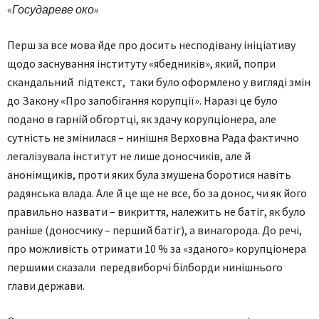
«Государеве око»
Перш за все мова йде про досить несподівану ініціативу
щодо заснування інституту «ябедників», який, попри
скандальний підтекст, таки було оформлено у вигляді змін
до Закону «Про запобігання корупції». Наразі це було
подано в гарній обгортці, як здачу корупціонера, але
сутність не змінилася – нинішня Верхов­на Рада фактично
легалізувала інститут не лише доносчиків, але й
анонімщиків, проти яких була змушена боротися навіть
радянська влада. Але й це ще не все, бо за донос, чи як його
правильно назвати – викриття, належить не батіг, як було
раніше (доносчику – перший батіг), а винагорода. До речі,
про можливість отримати 10 % за «зданого» корупціонера
першими сказали передвиборчі білборди нинішнього
глави держави.