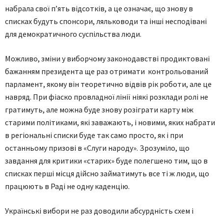
набрала свої п’ять відсотків, а це означає, що знову в
списках будуть спонсори, ляльководи та інші несподівані
для демократичного суспільства люди.
Можливо, зміни у виборчому законодавстві продиктовані
бажанням президента ще раз отримати контрольований
парламент, якому він теоретично відвів рік роботи, але це
навряд. При фіаско провладної лінії ніякі розклади ролі не
гратимуть, але можна буде знову розіграти карту між
старими політиками, які заважають, і новими, яких набрати
в регіональні списки буде так само просто, як і при
останньому призові в «Слуги народу». Зрозуміло, що
завдання для критики «старих» буде полегшено тим, що в
списках перші місця дійсно займатимуть все ті ж люди, що
працюють в Раді не одну каденцію.
Українські вибори не раз доводили абсурдність схем і