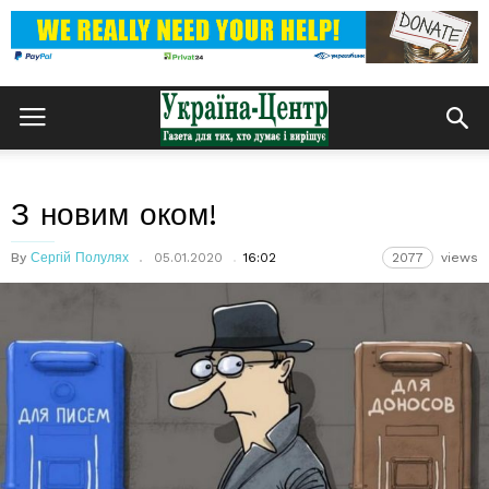
З новим оком!
By
Сергій Полулях
05.01.2020
16:02
2077
views