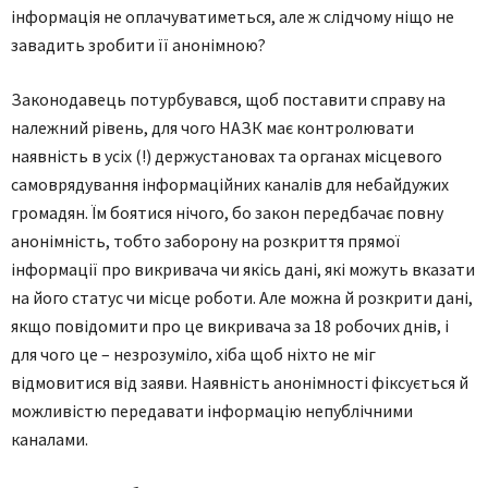
інформація не оплачуватиметься, але ж слідчому ніщо не
завадить зробити її анонімною?
Законодавець потурбувався, щоб поставити справу на
належний рівень, для чого НАЗК має контролювати
наявність в усіх (!) держустановах та органах місцевого
самоврядування інформаційних каналів для небайдужих
громадян. Їм боятися нічого, бо закон передбачає повну
анонімність, тобто заборону на розкриття прямої
інформації про викривача чи якісь дані, які можуть вказати
на його статус чи місце роботи. Але можна й розкрити дані,
якщо повідомити про це викривача за 18 робочих днів, і
для чого це – незрозуміло, хіба щоб ніхто не міг
відмовитися від заяви. Наявність анонімності фіксується й
можливістю передавати інформацію непублічними
каналами.