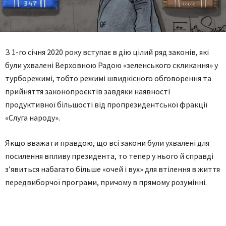
З 1-го січня 2020 року вступає в дію цілий ряд законів, які
були ухвалені Верховною Радою «зеленського скликання» у
турборежимі, тобто режимі швидкісного обговорення та
прийняття законопроєктів завдяки наявності
продуктивної більшості від пропрезидентської фракції
«Слуга народу».
Якщо вважати правдою, що всі закони були ухвалені для
посилення впливу президента, то тепер у нього й справді
з’явиться набагато більше «очей і вух» для втілення в життя
передвиборчої програми, причому в прямому розумінні.