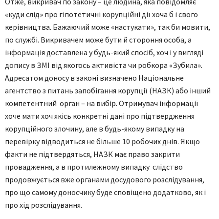
Отже, викривач по закону – це людина, яка повідомляє
«куди слід» про гіпотетичні корупційні дії хоча б і свого
керівництва. Бажаючий може «настукати», так би мовити,
по службі. Викривачем може бути й стороння особа, а
інформація доставлена у будь-який спосіб, хоч і у вигляді
допису в ЗМІ від якогось активіста чи робкора «Зубила».
Адресатом доносу в законі визначено Національне
агентство з питань запобігання корупції (НАЗК) або інший
компетентний орган – на вибір. Отримувач інформації
хоче мати хоч якісь конкретні дані про підтвердження
корупційного злочину, але в будь-якому випадку на
перевірку відводиться не більше 10 робочих днів. Якщо
факти не підтвердяться, НАЗК має право закрити
провадження, а в протилежному випадку слідство
продовжується вже органами досудового розслідування,
про що самому доносчику буде сповіщено додатково, як і
про хід розслідування.