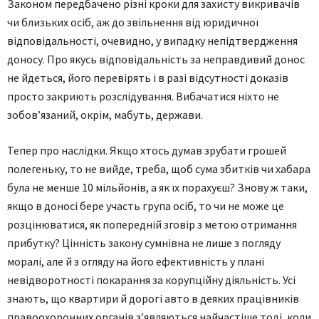
Законом передбачено різні кроки для захисту викривачів
чи близьких осіб, аж до звільнення від юридичної
відповідальності, очевидно, у випадку непідтвердження
доносу. Про якусь відповідальність за неправдивий донос
не йдеться, його перевірять і в разі відсутності доказів
просто закриють розслідування. Вибачатися ніхто не
зобов’язаний, окрім, мабуть, держави.
Тепер про наслідки. Якщо хтось думав зрубати грошей
полегеньку, то не вийде, треба, щоб сума збитків чи хабара
була не менше 10 мільйонів, а як їх порахуєш? Знову ж таки,
якщо в доносі бере участь група осіб, то чи не може це
розцінюватися, як попередній зговір з метою отримання
прибутку? Цінність закону сумнівна не лише з погляду
моралі, але й з огляду на його ефективність у плані
невідворотності покарання за корупційну діяльність. Усі
знають, що квартири й дорогі авто в деяких працівників
правоохоронних органів з’являються найчастіше тоді, коли