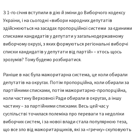
З 1-го січня вступили в дію й зміни до Виборчого кодексу
України, і на сьогодні «вибори народних депутатів
здійснюються на засадах пропорційної системи за єдиними
списками кандидатів у депутати у загальнодержавному
виборчому окрузі, з яких формуються регіональні виборчі
списки кандидатів у депутати від партій» – хтось щось
зрозумів? Тому будемо розбиратися.
Раніше в нас була мажоритарна система, це коли обирали
депутатів на округах. Потім пропорційна, коли обирали за
партійними списками, потім мажоритарно-пропор­ційна,
коли частину Верховної Ради обирали в округах, а іншу
частину – за партійними списками. Весь цей час у
суспільстві точилася полеміка про переваги та недоліки
виборчих систем, і за нової влади стала популярною теза,
що все зло від мажоритарщиків, які за «гречку» скуповують