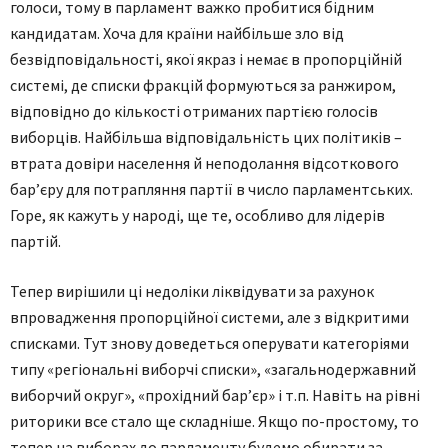
голоси, тому в парламент важко пробитися бідним
кандидатам. Хоча для країни найбільше зло від
безвідповідальності, якої якраз і немає в пропорційній
системі, де списки фракцій формуються за ранжиром,
відповідно до кількості отриманих партією голосів
виборців. Найбільша відповідальність цих політиків –
втрата довіри населення й неподолання відсот­кового
бар’єру для потрапляння партії в число парламентських.
Горе, як кажуть у народі, ще те, особливо для лідерів
партій.
Тепер вирішили ці недоліки ліквідувати за рахунок
впровадження пропорційної системи, але з відкритими
списками. Тут знову доведеться оперувати категоріями
типу «регіональні виборчі списки», «загальнодержавний
виборчий округ», «прохідний бар’єр» і т.п. Навіть на рівні
риторики все стало ще складніше. Якщо по-простому, то
тепер на виборах до парламенту будемо обирати за