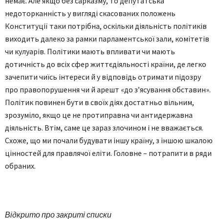
немає. Але якщо без сарказму, то депутатська
недоторканність у вигляді скасованих положень
Конституції таки потрібна, оскільки діяльність політиків
виходить далеко за рамки парламентської зали, комітетів
чи кулуарів. Політики мають впливати чи мають
дотичність до всіх сфер життєдіяльності країни, де легко
зачепити чиїсь інтереси й у відповідь отримати підозру
про правопорушення чи й арешт «до з’ясування обставин».
Політик повинен бути в своїх діях достатньо вільним,
зрозуміло, якщо це не протиправна чи антидержавна
діяльність. Втім, саме це зараз злочином і не вважається.
Схоже, що ми почали будувати іншу країну, з іншою шкалою
цінностей для правлячої еліти. Головне – потрапити в ряди
обраних.
Відкрито про закриті списки