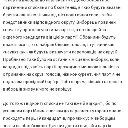
партійними списками по бюлетенях, в яких будуть вказані
й регіональні політики від цієї політичної сили – якби
представники відповідного округу. Виборець повинен
спочатку проголосувати за партію, а потім ще й за
окремого кандидата від цієї ж партії. Обраними будуть
вважатися ті, хто набрав більше голосів, і тут виникає
«неувязка» – як будуть визначати переможців на окрузі?
Приблизно таке було на останніх місцевих виборах, коли
кандидат від якоїсь партії проходив з меншою кількістю
отриманих на окрузі голосів, ніж конкурент, чия партія не
подолала прохідний бар’єр. Тобто пряма кількість голосів
виборців знову нічого не вирішує.
До того ж і відкриті списки не такі вже й відкриті, бо по
успішним партійним спискам до парламенту гарантовано
проходять перші 9 кандидатів, про яких усім виборцям
знати не обов’язково. Для них достатньо, аби партія