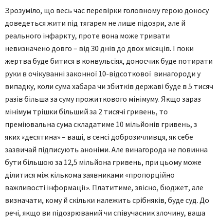
Зрозуміло, що весь час перевірки головному герою доносу
доведеться жити під тягарем не лише підозри, але й
реального інфаркту, проте вона може тривати
невизначено довго – від 30 днів до двох місяців. І поки
жертва буде битися в конвульсіях, доносчик буде потирати
руки в очікуванні законної 10-відсоткової винагороди у
випадку, коли сума хабара чи збитків державі буде в 5 тисяч
разів більша за суму прожиткового мінімуму. Якщо зараз
мінімум трішки більший за 2 тисячі гривень, то
преміювальна сума складатиме 10 мільйонів гривень, з
яких «десятина» – ваші, в сенсі доброзичливця, як себе
зазвичай підписують аноніми. Але винагорода не повинна
бути більшою за 12,5 мільйона гривень, при цьому може
ділитися між кількома заявниками «пропорційно
важливості інформації». Платитиме, звісно, бюджет, але
визначати, кому й скільки належить срібняків, буде суд. До
речі, якщо ви підозрюваний чи співучасник злочину, ваша