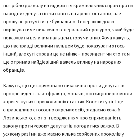
потрібно дозволу на відкриття кримінальних справ проти
народних депутатів чи навіть на арешт останніх, але
прошу не розуміти це буквально. Тепер їхню долю
вирішуватиме виключно генеральний прокурор, який буде
показувати великим пальцем вгору чи вниз. Хоча кажуть,
що насправді великим пальцем буде показувати хтось
інший, але суті справи це не міняє – президент чи хто там
ще отримав найдієвіший важель впливу на народних
обранців.
Кажуть, що це спрямовано виключно проти депутатів
пропрезидентської фракції, мовляв, опозиціонерів могли
«притягнути» і при колишніх статтях Конституції. І це
справедливо стосовно окремих осіб, згадаємо хоча б
Лозинського, а от з твердженням про спрямованість
закону проти «своїх» депутатів погодитися важко. В
усякому разі ми вже маємо кілька серйозних проколів у