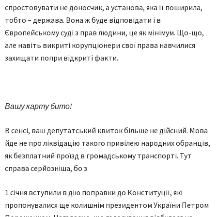
спростовувати не доносчик, а установа, яка її поширила,
тобто – держава. Вона ж буде відповідати і в
Європейському суді з прав людини, це як мінімум. Що-що,
але навіть викриті корупціонери свої права навчилися
захищати попри відкриті факти.
Вашу карту бито!
В сенсі, ваш депутатський квиток більше не дійсний. Мова
йде не про ліквідацію такого привілею народних обранців,
як безплатний проїзд в громадському транспорті. Тут
справа серйозніша, бо з
1 січня вступили в дію поправки до Конституції, які
пропонувалися ще колишнім президентом України Петром