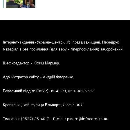
Інтернет-видання «Україна-Центр». Усі права захищені. Передрук
матеріалів без посилання (для вебу - гіперпосилання) заборонений.
Шеф-редактор - Юхим Мармер.
Адміністратор сайту - Андрій Флоренко.
Рекламний відділ: (0522) 35-40-71, 050-961-67-17.
Кропивницький, вулиця Ельворті, 7, офіс 307.
Телефон: (0522) 35-40-71. E-mail: piadm@infocom.kr.ua.