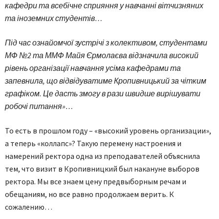
кафедри та всебічне сприяння у навчанні вітчизняних
та іноземних студентів…
Під час ознайомчої зустрічі з колективом, студентами
МФ №2 та ММФ Майя Єрмолаєва відзначила високий
рівень організації навчання усіма кафедрами та
запевнила, що відвідуватиме Кропивницький за чітким
графіком. Це дасть змогу в рази швидше вирішувати
робочі питання»…
То есть в прошлом году – «высокий уровень организации»,
а теперь «коллапс»? Такую перемену настроения и
намерений ректора одна из преподавателей объяснила
тем, что визит в Кропивницкий был накануне выборов
ректора. Мы все знаем цену предвыборным речам и
обещаниям, но все равно продолжаем верить. К
сожалению…