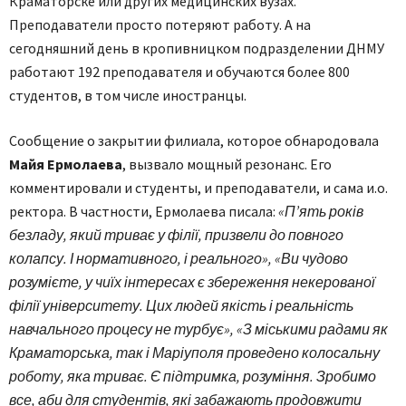
Краматорске или других медицинских вузах.
Преподаватели просто потеряют работу. А на
сегодняшний день в кропивницком подразделении ДНМУ
работают 192 преподавателя и обучаются более 800
студентов, в том числе иностранцы.
Сообщение о закрытии филиала, которое обнародовала
Майя Ермолаева
, вызвало мощный резонанс. Его
комментировали и студенты, и преподаватели, и сама и.о.
ректора. В частности, Ермолаева писала:
«П’ять років
безладу, який триває у філії, призвели до повного
колапсу. І нормативного, і реального», «Ви чудово
розумієте, у чиїх інтересах є збереження некерованої
філії університету. Цих людей якість і реальність
навчального процесу не турбує», «З міськими радами як
Краматорська, так і Маріуполя проведено колосальну
роботу, яка триває. Є підтримка, розуміння. Зробимо
все, аби для студентів, які забажають продовжити