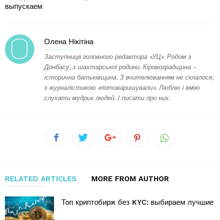
выпускаем
Олена Нікітіна
Заступниця головного редактора «УЦ». Родом з
Донбасу, з шахтарської родини. Кіровоградщина -
історична батьківщина. З вчителюванням не склалося,
з журналістикою «потоваришували». Люблю і вмію
слухати мудрих людей. І писати про них.
RELATED ARTICLES
MORE FROM AUTHOR
Топ криптобирж без KYC: выбираем лучшие