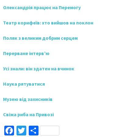
Олександрія працює на Перемогу
Театр корифеїв: хто вийшов на поклон
Поляк з великим добрим серцем
Перерване інтерв’ю
Усі знали: він здатен на вчинок
Наука рятуватися
Музею від захисників
Свіжа риба на Привозі
Facebook
Twitter
Поділитися