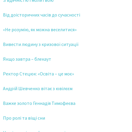
З вдячністю і молитвою
Від доісторичних часів до сучасності
«Не розумію, як можна веселитися»
Вивести людину з кризової ситуації
Якщо завтра – блекаут
Ректор Стецюк: «Освіта – це моє»
Андрій Шевченко вітає з ювілєєм
Важке золото Геннадія Тимофеєва
Про ролі та віщі сни