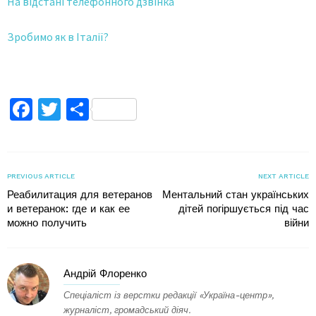
На відстані телефонного дзвінка
Зробимо як в Італії?
Facebook
Twitter
Поділитися
PREVIOUS ARTICLE
NEXT ARTICLE
Реабилитация для ветеранов
Ментальний стан українських
и ветеранок: где и как ее
дітей погіршується під час
можно получить
війни
Андрій Флоренко
Спеціаліст із верстки редакції «Україна-центр»,
журналіст, громадський діяч.