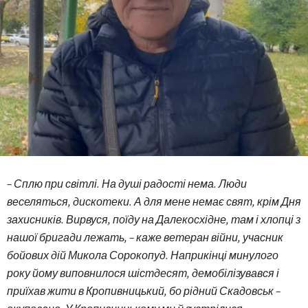
– Сплю при світлі. На душі радості нема. Люди
веселяться, дискотеки. А для мене немає свят, крім Дня
захисників. Вирвуся, поїду на Далекосхідне, там і хлопці з
нашої бригади лежать, – каже ветеран війни, учасник
бойових дій Микола Сорокопуд. Наприкінці минулого
року йому виповнилося шістдесят, демобілізувався і
приїхав жити в Кропивницький, бо рідний Скадовськ –