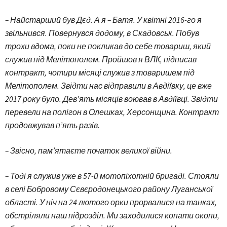
– Найстарший був Дєд. А я – Батя. У квітні 2016-го я
звільнився. Повернувся додому, в Скадовськ. Побув
трохи вдома, поки не покликав до себе товариш, який
служив під Мелітополем. Пройшов я ВЛК, підписав
контракт, чотири місяці служив з товаришем під
Мелітополем. Звідти нас відправили в Авдіївку, це вже
2017 року було. Дев’ять місяців воював в Авдіївці. Звідти
перевели на полігон в Олешках, Херсонщина. Конт­ракт
продовжував п’ять разів.
– Звісно, пам’ятаєте початок великої війни.
– Тоді я служив уже в 57-й мотопіхотній бригаді. Стояли
в селі Бобровому Сєвєродонецького району Луганської
області. У ніч на 24 лютого орки прорвалися на танках,
обстріляли наш підрозділ. Ми заходилися копати окопи,