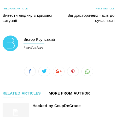
PREVIOUS ARTICLE
NEXT ARTICLE
Вивести людину з кризової
Від доісторичних часів до
ситуації
сучасності
Віктор Крупський
http://uc.kr.ua
RELATED ARTICLES
MORE FROM AUTHOR
Hacked by CoupDeGrace