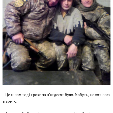
– Це ж вам тоді трохи за п’ятдесят було. Мабуть, не хотілося
в армію.