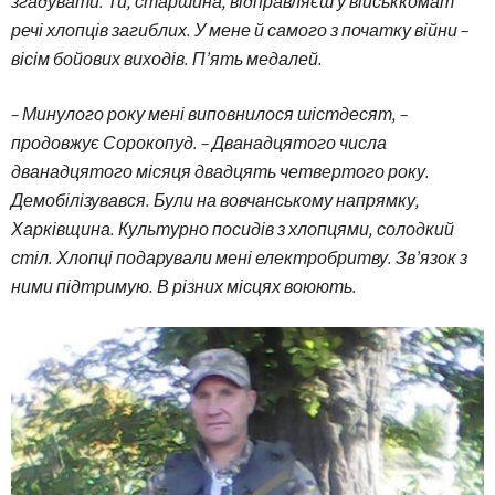
згадувати. Ти, старшина, відправляєш у військкомат
речі хлопців загиблих. У мене й самого з початку війни –
вісім бойових виходів. П’ять медалей.
– Минулого року мені виповнилося шістдесят, –
продовжує Сорокопуд. – Дванадцятого числа
дванадцятого місяця двадцять четвертого року.
Демобілізувався. Були на вовчанському напрямку,
Харківщина. Культурно посидів з хлопцями, солодкий
стіл. Хлопці подарували мені електробритву. Зв’язок з
ними підтримую. В різних місцях воюють.