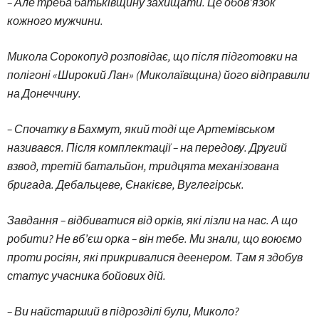
– Але треба батьківщину захищати. Це обов’язок
кожного мужчини.
Микола Сорокопуд
розповідає, що після підготовки на
полігоні «Широкий Лан» (Миколаївщина) його відправили
на Донеччину.
– Спочатку в Бахмут, який тоді ще Артемівськом
називався. Після комплектації – на передову. Другий
взвод, третій батальйон, тридцята механізована
бригада. Дебальцеве, Єнакієве, Вуглегірськ.
Завдання – відбиватися від орків, які лізли на нас. А що
робити? Не вб’єш орка – він тебе. Ми знали, що воюємо
проти росіян, які прикривалися деенером. Там я здобув
статус учасника бойових дій.
– Ви найстарший в підрозділі були, Миколо?