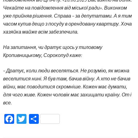
Чекайте на повідомлення від міської ради». Виконком
уже прийняв рішення. Справа – за депутатами. А я тим
часом купив дещо з посуду в орендовану квартиру. Хоча
хазяйка майже всім забезпечила.
На запитання, чи дратує щось у тиловому
Кропивницькому, Сорокопуд каже:
– Дратує, коли люди веселяться. Не розумію, як можна
веселитися нині. Я був там, бачив війну. А хто не бачив
війни, має поводитися скромніше. Кожен має думати,
для чого живе. Кожен чоловік має захищати країну. От і
все.
Facebook
Twitter
Поділитися