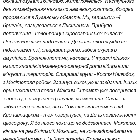
облаштовувати бліндажі. Жити хочеться. Наступного
дня командування наказало нам евакуюватися, бо орки
прорвалися в Луганську область. Ми, залишки 57-ї
бригади, евакуювалися в Лисичанськ. Прибуло
поповнення – новобранці з Кіровоградської області.
Переважно немолоді селяни. До військової служби не
підготовлені. Я, старшина роти, забезпечував їх
амуніцією. Бронежилетами, касками. У травні кількох
наших хлопців із інженерно-саперної роти відправили
мінувати територію. Старший групи – Костя Нелюбов,
з Мелітополя родом. Загинув, виконуючи завдання. Інших
орки захопили в полон. Максим Сиромят уже повернувся
з полону, я йому телефонував, розмовляли. Саша – я
забув його прізвище, він із Соколівської громади під
Кропивницьким – теж повернувся, на День незалежності
цього року. Я до нього поки що не додзвонився. Можливо,
він ще на реабілітації. Можливо, не хоче відповідати на
незнайомі номери, і я його розумію. Полон – це жах.