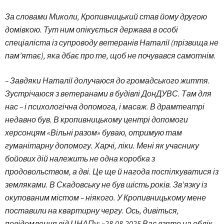
За словами Миколи, Кропивницький став йому другою
домівкою. Тут ним опікується держава в особі
спеціаліста із супроводу ветеранів Наталії (прізвища не
пам’ятає), яка дбає про те, щоб не почувався самотнім.
– Завдяки Наталії долучаюся до громадського життя.
Зустрічаюся з ветеранами в будівлі ДонДУВС. Там для
нас – і психологічна допомога, і масаж. В драмтеатрі
недавно був. В кропивницькому центрі допомоги
херсонцям «Вільні разом» буваю, отримую там
гуманітарну допомогу. Харчі, ліки. Мені як учаснику
бойових дій належить не одна коробка з
продовольством, а дві. Це ще й нагода поспілкуватися із
земляками. В Скадовську не був шість років. Зв’язку із
окупованим містом – ніякого. У Кропивницькому мене
поставили на квартирну чергу. Ось, дивіться,
повідомлення від ЦНАПу: «28.08.2025 Вас взято на облік.