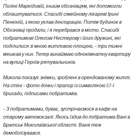
Поліні Маркідовій, іншим обознівцям, які допомогли
облаштуватися. Спасибі сімейному лікареві Ірині
Пенкіній, з якою уклав декларацію. Потім будинок в
Обознівці продали, і я перебрався в місто. Спасибі
побратимові Олегові Нестерову і його дружині, які
поділилися зі мною житловою площею, – три тижні
мешкав у них. Тепер винаймаю однокімнатну квартиру
на вулиці Героїв-рятувальників.
Микола показує знімки, зроблені в орендованому житлі.
На стіні – фото дочки і прапор із символікою 57-ї
бригади, підписами побратимів.
– З побратимами, буває, зустрічаємося в кафе на
старому автовокзалі. Якось їздив до побратима Вані в
Братськ Миколаївської області. Ваня теж
демобілізувався.