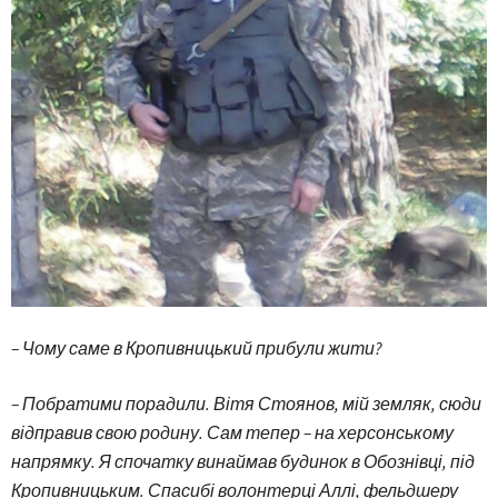
– Чому саме в Кропивницький прибули жити?
– Побратими порадили. Вітя Стоянов, мій земляк, сюди
відправив свою родину. Сам тепер – на херсонському
напрямку. Я спочатку винаймав будинок в Обознівці, під
Кропивницьким. Спасибі волонтерці Аллі, фельдшеру