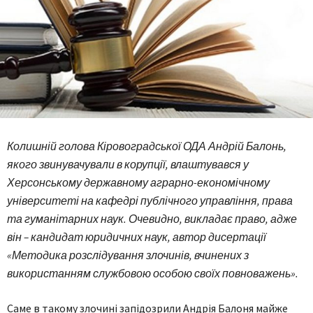
Колишній голова Кіровоградської ОДА Андрій Балонь,
якого звинувачували в корупції, влаштувався у
Херсонському державному аграрно-економічному
університеті на кафедрі публічного управління, права
та гуманітарних наук. Очевидно, викладає право, адже
він – кандидат юридичних наук, автор дисертації
«Методика розслідування злочинів, вчинених з
використанням службовою особою своїх повноважень».
Саме в такому злочині запідозрили Андрія Балоня майже