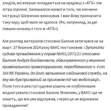
злодіїв, які вперше попадаються на крадіжці з «АТБ» пів
літра горілки). Залишалося назвати того, чиї злочинні
інструкції Шевченко виконував. І вже йому призначити
таку кару, щоб мало не здалося. (Як, наприклад, за дві
пляшки коньяку з того ж «АТБ»).
Але розгляд матеріалів стосовно Балоня затягнувся не на
жарт. 27 березня 2024 року ВАКС постановив:
«Зупинити
судове провадження у справі №991/2873/21 стосовно
Балоня Андрія Богдановича, обвинуваченого у вчиненні
кримінального правопорушення, передбаченого ч. 4 ст.
368 КК України, до його звільнення з військової служби, на
яку він був призваний за призовом під час мобілізації».
Після того в реєстрі судових рішень не опубліковано
жодної ухвали стосовно Балоня. Можливо, у ВАКСі ще не
знають, що він уже відслужив, і через це не відновили
провадження?