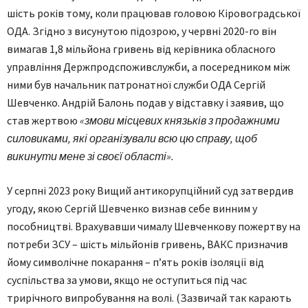
шість років тому, коли працював головою Кіровоградської
ОДА. Згідно з висунутою підозрою, у червні 2020-го він
вимагав 1,8 мільйона гривень від керівника обласного
управління Держпродспоживслужби, а посередником між
ними був начальник патронатної служби ОДА Сергій
Шевченко. Андрій Балонь подав у відставку і заявив, що
став жертвою
«змови місцевих князьків з продажними
силовиками, які організували всю цю справу, щоб
викинути мене зі своєї області».
У серпні 2023 року Вищий антикорупційний суд затвердив
угоду, якою Сергій Шевченко визнав себе винним у
пособництві. Врахувавши чималу Шевченкову пожертву на
потреби ЗСУ – шість мільйонів гривень, ВАКС призначив
йому символічне покарання – п’ять років ізоляції від
суспільства за умови, якщо не оступиться під час
трирічного випробування на волі. (Зазвичай так карають