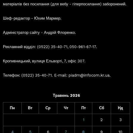
матеріалів без посилання (для вебу - гіперпосилання) заборонений.
Шеф-редактор - Юхим Мармер.
Адміністратор сайту - Андрій Флоренко.
Рекламний відділ: (0522) 35-40-71, 050-961-67-17.
Кропивницький, вулиця Ельворті, 7, офіс 307.
Телефон: (0522) 35-40-71. E-mail: piadm@infocom.kr.ua.
Травень 2026
Пн
Вт
Ср
Чт
Пт
Сб
Нд
1
2
3
4
5
6
7
8
9
10