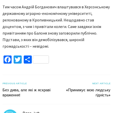
Тим часом Андрій Богданович влаштувався в Херсонському
державному аграрно-економічному університеті,
релокованому в Кропивницький. Нещодавно став
доцентом, з чим і привітали колеги. Саме завдяки їхнім
привітанням про Балоня знову заговорили публічно.
Підстави, з яких він демобілізувався, широкій
громадськості – невідомі.
Facebook
Twitter
Поділитися
PREVIOUS ARTICLE
NEXT ARTICLE
Без дива, але які ж яскраві
«Принижує мою людську
враження!
гідність»