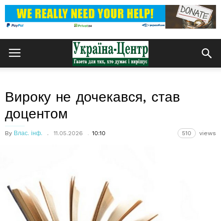
Вироку не дочекався, став
доцентом
By
Влас. інф.
11.05.2026
10:10
510
views