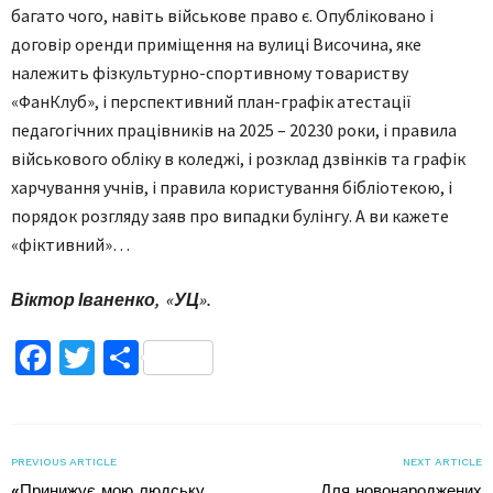
багато чого, навіть військове право є. Опубліковано і
договір оренди приміщення на вулиці Височина, яке
належить фізкультурно-спортивному товариству
«ФанКлуб», і перспективний план-графік атестації
педагогічних працівників на 2025 – 20230 роки, і правила
військового обліку в коледжі, і розклад дзвінків та графік
харчування учнів, і правила користування бібліотекою, і
порядок розгляду заяв про випадки булінгу. А ви кажете
«фіктивний»…
Віктор Іваненко, «УЦ».
Facebook
Twitter
Поділитися
PREVIOUS ARTICLE
NEXT ARTICLE
«Принижує мою людську
Для новонароджених