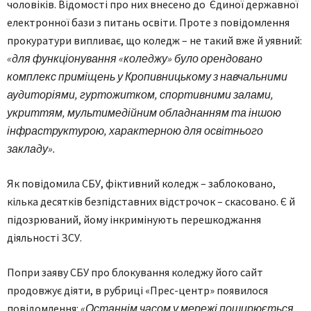
чоловіків. Відомості про них внесено до Єдиної державної
електронної бази з питань освіти. Проте з повідомлення
прокуратури випливає, що коледж – не такий вже й уявний:
«для функціонування «коледжу» було орендовано
комплекс приміщень у Кропивницькому з навчальними
аудиторіями, гуртожитком, спортивними залами,
укриттям, мультимедійним обладнанням та іншою
інфраструктурою, характерною для освітнього
закладу».
Як повідомила СБУ, фіктивний коледж – заблоковано,
кілька десятків безпідставних відстрочок – скасовано. Є й
підозрюваний, йому інкримінують перешкоджання
діяльності ЗСУ.
Попри заяву СБУ про блокування коледжу його сайт
продовжує діяти, в рубриці «Прес-центр» появилося
повідомлення:
«Останнім часом у мережі поширюється