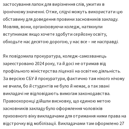
застосування лапок для вирізнення слів, ужитих в
іронічному значенні. Отже, слідчі можуть використати цю
обставину для доведення провини засновників закладу.
Мовляв, вони, організовуючи коледж, натякнули
вступникам: якщо хочете здобути серйозну освіту,
обходьте нас десятою дорогою, у нас все – не насправді.
Як повідомила прокуратура, коледж-самозванець
зареєстровано 2024 року, та й досі не отримав від
профільного міністерства ліцензії на освітню діяльність.
За версією СБУ й прокуратури, фактично там нікого нічому
не вчили, бо й студентів не було й немає, а так звані
викладачі не відповідають вимогам законодавства.
Правоохоронці дійшли висновку, що єдиною метою
засновників закладу було оформлення чоловіків
призовного віку викладачами для отримання ними права на
відстрочку від мобілізації. Викладачами там оформлено 27