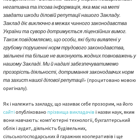
негативна та іпсова інформація, яка має на меті
завдати шкоди діловій репутації нашого Закладу.
Заклад діє виключно в межах чинного законодавства
України та суворо дотримується ліцензійних вимог.
Також повідомляємо, що особи, які були виявлені у
грубому порушенні норм трудового законодавства,
звільнені та більше не виконують жодних повноважень у
нашому Закладі. Ми й надалі забезпечуватимемо
прозорість діяльності, дотримання законодавчих норм
та захист нашої ділової репутації»
(процитовано мовою
оригіналу).
Як і належить закладу, що називає себе прозорим, на його
сайті
опубліковано
прізвища викладачів
і назви наук, яким
вони навчають: комп’ютерні технології, бухгалтерський
облік і аудит, діяльність будівельних,
сільськогосподарських й гаражних кооперативів і ще