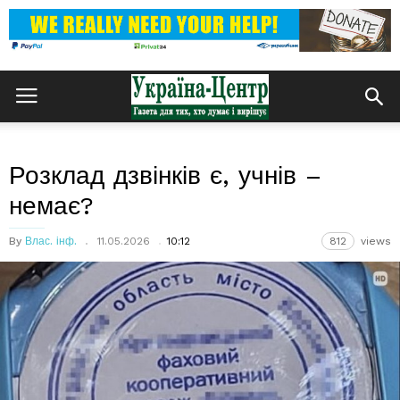
Розклад дзвінків є, учнів –
немає?
By
Влас. інф.
11.05.2026
10:12
812
views