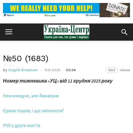
№50 (1683)
By
Андрій Флоренко
11.12.2025
00:34
663
views
Номер тижневика «УЦ» від
11 грудня 2025 року
Неочевидне, але ймовірне
Єрмак пішов, і що змінилося?
РУХ у друге життя