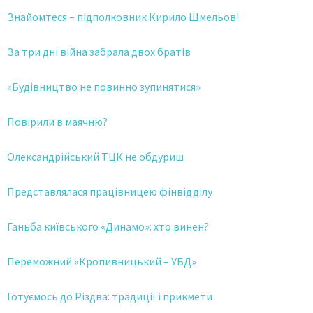
Знайомтеся – підполковник Кирило Шмельов!
За три дні війна забрала двох братів
«Будівництво не повинно зупинятися»
Повірили в маячню?
Олександрійський ТЦК не обдуриш
Представлялася працівницею фінвідділу
Ганьба київського «Динамо»: хто винен?
Переможний «Кропивницький – УБД»
Готуємось до Різдва: традиції і прикмети