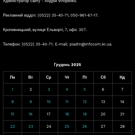
Адміністратор сайту - Андрій Флоренко.
Рекламний відділ: (0522) 35-40-71, 050-961-67-17.
Кропивницький, вулиця Ельворті, 7, офіс 307.
Телефон: (0522) 35-40-71. E-mail: piadm@infocom.kr.ua.
Грудень 2025
Пн
Вт
Ср
Чт
Пт
Сб
Нд
1
2
3
4
5
6
7
8
9
10
11
12
13
14
15
16
17
18
19
20
21
22
23
24
25
26
27
28