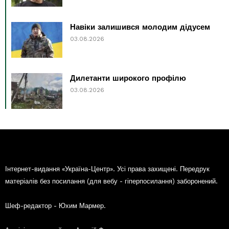
Навіки залишився молодим дідусем
03.08.2026
Дилетанти широкого профілю
03.08.2026
Інтернет-видання «Україна-Центр». Усі права захищені. Передрук
матеріалів без посилання (для вебу - гіперпосилання) заборонений.
Шеф-редактор - Юхим Мармер.