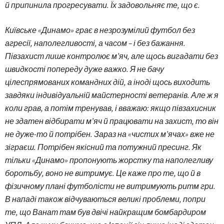
й припинила прогресувати. Їх задовольняє те, що є.
Київське «Динамо» грає в незрозумілий футбол без
агресії, наполегливості, а часом – і без бажання.
Півзахист лише контролює м’яч, але щось вигадати без
швидкості попереду дуже важко. Я не бачу
цілеспрямованих командних дій, а іноді щось виходить
завдяки індивідуальній майстерності ветеранів. Але ж я
коли грав, а потім тренував, і вважаю: якщо півзахисник
не здатен відбирати м’яч й працювати на захист, то він
не дуже-то й потрібен. Зараз на «чистих м’ячах» вже не
зіграєш. Потрібен якісний та потужний пресинг. Як
тільки «Динамо» пропонують жорстку та наполегливу
боротьбу, воно не витримує. Це каже про те, що й в
фізичному плані футболісти не витримують ритм гри.
В нападі також відчуваються великі проблеми, попри
те, що Ванат там був двічі найкращим бомбардиром