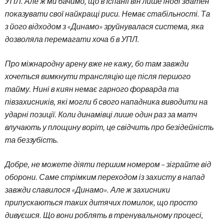
УПЛ. Але ж ми бачимо, що в Іспанії він лише іноді здатен
показувати свої найкращі риси. Немає стабільності. Та
з його відходом з «Динамо» зруйнувалася система, яка
дозволяла перемагати хоча б в УПЛ.
Про міжнародну арену вже не кажу, бо там завжди
хочеться вимкнути трансляцію ще після першого
тайму. Нині в киян немає гарного форварда та
півзахисників, які могли б свого нападника виводити на
ударні позиції. Коли динамівці лише один раз за матч
влучають у площину воріт, це свідчить про безідейність
та беззубість.
Добре, не можете діяти першим номером – зіграйте від
оборони. Саме стрімким переходом із захисту в напад
завжди славилося «Динамо». Але ж захисники
припускаються таких дитячих помилок, що просто
дивуєшся. Що вони роблять в тренувальному процесі,