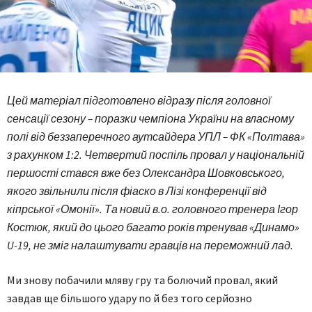
Цей матеріал підготовлено відразу після головної
сенсації сезону – поразки чемпіона України на власному
полі від беззаперечного аутсайдера УПЛ – ФК «Полтава»
з рахунком 1:2. Четвертий поспіль провал у національній
першості стався вже без Олександра Шовковського,
якого звільнили після фіаско в Лізі конференції від
кіпрської «Омонії». Та новий в.о. головного тренера Ігор
Костюк, який до цього багато років тренував «Динамо»
U-19, не зміг налаштувати гравців на переможний лад.
Ми знову побачили мляву гру та болючий провал, який
завдав ще більшого удару по й без того серйозно