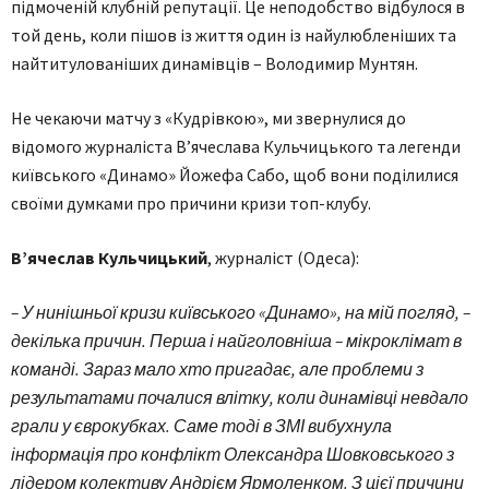
підмоченій клубній репутації. Це неподобство відбулося в
той день, коли пішов із життя один із найулюбленіших та
найтитулованіших динамівців – Володимир Мунтян.
Не чекаючи матчу з «Кудрівкою», ми звернулися до
відомого журналіста В’ячеслава Кульчицького та легенди
київського «Динамо» Йожефа Сабо, щоб вони поділилися
своїми думками про причини кризи топ-клубу.
В’ячеслав Кульчицький
, журналіст (Одеса):
– У нинішньої кризи київського «Динамо», на мій погляд, –
декілька причин. Перша і найголовніша – мікроклімат в
команді. Зараз мало хто пригадає, але проблеми з
результатами почалися влітку, коли динамівці невдало
грали у єврокубках. Саме тоді в ЗМІ вибухнула
інформація про конфлікт Олександра Шовковського з
лідером колективу Андрієм Ярмоленком. З цієї причини