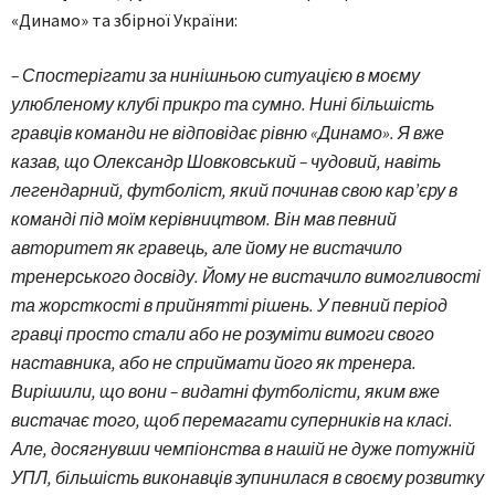
«Динамо» та збірної України:
– Спостерігати за нинішньою ситуацією в моєму
улюбленому клубі прикро та сумно. Нині більшість
гравців команди не відповідає рівню «Динамо». Я вже
казав, що Олександр Шовковський – чудовий, навіть
легендарний, футболіст, який починав свою кар’єру в
команді під моїм керівництвом. Він мав певний
авторитет як гравець, але йому не вистачило
тренерського досвіду. Йому не вистачило вимогливості
та жорсткості в прийнятті рішень. У певний період
гравці просто стали або не розуміти вимоги свого
наставника, або не сприймати його як тренера.
Вирішили, що вони – видатні футболісти, яким вже
вистачає того, щоб перемагати суперників на класі.
Але, досягнувши чемпіонства в нашій не дуже потужній
УПЛ, більшість виконавців зупинилася в своєму розвитку