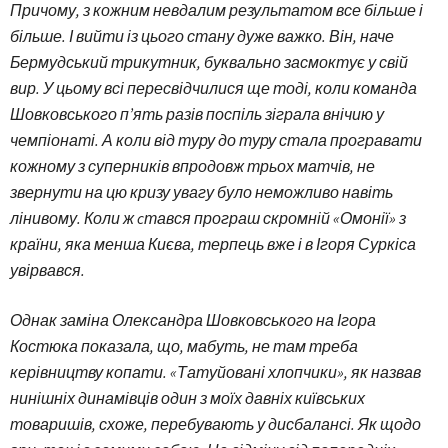
Причому, з кожним невдалим результатом все більше і
більше. І вийти із цього стану дуже важко. Він, наче
Бермудський трикутник, буквально засмоктує у свій
вир. У цьому всі пересвідчилися ще тоді, коли команда
Шовковського п’ять разів поспіль зіграла внічию у
чемпіонаті. А коли від туру до туру стала програвати
кожному з суперників впродовж трьох матчів, не
звернути на цю кризу увагу було неможливо навіть
лінивому. Коли ж cтався програш скромній «Омонії» з
країни, яка менша Києва, терпець вже і в Ігоря Суркіса
увірвався.
Однак заміна Олександра Шовковського на Ігора
Костюка показала, що, мабуть, не там треба
керівництву копати. «Татуйовані хлопчики», як назвав
нинішніх динамівців один з моїх давніх київських
товаришів, схоже, перебувають у дисбалансі. Як щодо