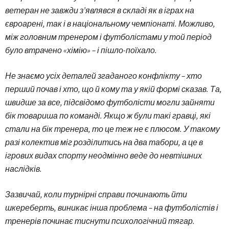
ветеран не завжди з’являвся в складі як в іграх на
євроарені, так і в національному чемпіонаті. Можливо,
між головним тренером і футболістами у той період
було втрачено «хімію» – і пішло-поїхало.
Не знаємо усіх деталей згаданого конфлікту – хто
перший почав і хто, що й кому та у якій формі сказав. Та,
швидше за все, підсвідомо футболісти могли зайняти
бік товариша по команді. Якщо ж були такі гравці, які
стали на бік тренера, то це теж не є плюсом. У такому
разі колектив міг розділитись на два табори, а це в
ігрових видах спорту неодмінно веде до невтішних
наслідків.
Зазвичай, коли турнірні справи починають йти
шкереберть, виникає інша проблема – на футболістів і
тренерів починає тиснути психологічний тягар.