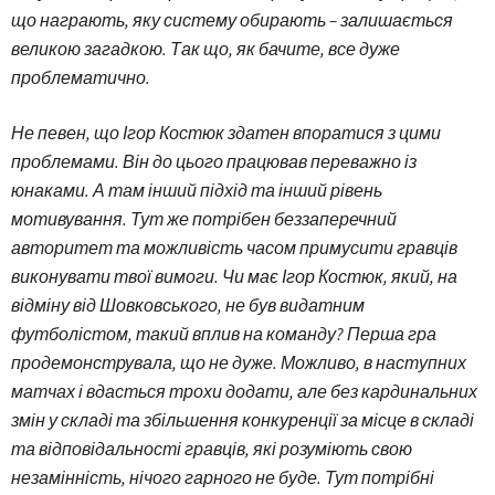
що награють, яку систему обирають – залишається
великою загадкою. Так що, як бачите, все дуже
проблематично.
Не певен, що Ігор Костюк здатен впоратися з цими
проблемами. Він до цього працював переважно із
юнаками. А там інший підхід та інший рівень
мотивування. Тут же потрібен беззаперечний
авторитет та можливість часом примусити гравців
виконувати твої вимоги. Чи має Ігор Костюк, який, на
відміну від Шовковського, не був видатним
футболістом, такий вплив на команду? Перша гра
продемонструвала, що не дуже. Можливо, в наступних
матчах і вдасться трохи додати, але без кардинальних
змін у складі та збільшення конкуренції за місце в складі
та відповідальності гравців, які розуміють свою
незамінність, нічого гарного не буде. Тут потрібні