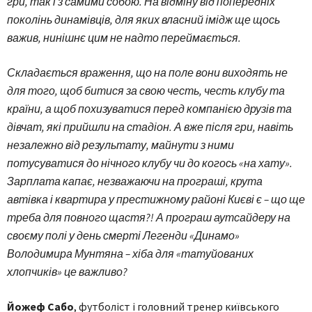
гри, так і з самими собою. На відміну від попередніх
поколінь динамівців, для яких власний імідж ще щось
важив, нинішнє цим не надто переймається.
Складається враження, що на поле вони виходять не
для того, щоб битися за свою честь, честь клубу та
країни, а щоб похизуватися перед компанією друзів та
дівчат, які прийшли на стадіон. А вже після гри, навіть
незалежно від результату, майнути з ними
потусуватися до нічного клубу чи до когось «на хату».
Зарплата капає, незважаючи на програші, крута
автівка і квартира у престижному районі Києві є – що ще
треба для повного щастя?! А програш аутсайдеру на
своєму полі у день смерті Легенди «Динамо»
Володимира Мунтяна – хіба для «татуйованих
хлопчиків» це важливо?
Йожеф Сабо
, футболіст і головний тренер київського