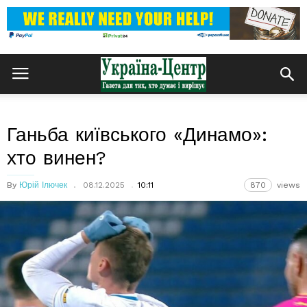
Ганьба київського «Динамо»:
хто винен?
By
Юрій Ілючек
08.12.2025
10:11
870
views