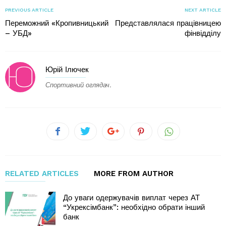
PREVIOUS ARTICLE
NEXT ARTICLE
Переможний «Кропивницький
Представлялася працівницею
– УБД»
фінвідділу
Юрій Ілючек
Спортивний оглядач.
RELATED ARTICLES
MORE FROM AUTHOR
До уваги одержувачів виплат через АТ
“Укрексімбанк”: необхідно обрати інший
банк