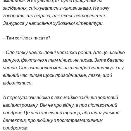
змінилося. Я не уявляю, як бути присутнім на
засіданнях, спілкуватися з чиновниками. Не хочу
говорити, що відраза, але якесь відторгнення.
Занурюся у написання художньої літератури.
– Там хотілося писати?
– Спочатку навіть певні нотатки робив. Але це швидко
минуло, фактично я там нічого не писав. Зате багато
читав. Син встановив мені на телефон «читалку», і я у
вільний час читав щось пригодницьке, легке, щоб
відволіктися.
А перебуваючи вдома я вже майже закінчив чорновий
варіант роману. Він не про війну, а про післявоєнний
синдром. Це психологічний трилер, або шпигунський
детектив, про людину з посттравматичним
синдромом.