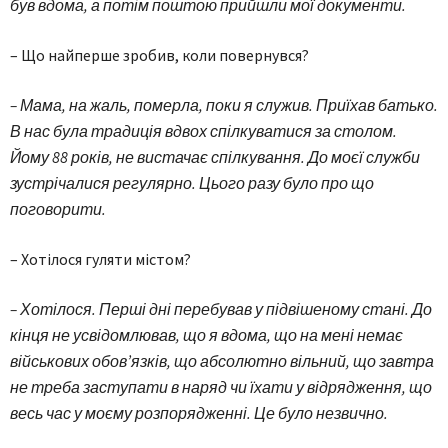
був вдома, а потім поштою прийшли мої документи.
– Що найперше зробив, коли повернувся?
– Мама, на жаль, померла, поки я служив. Приїхав батько.
В нас була традиція вдвох спілкуватися за столом.
Йому 88 років, не вистачає спілкування. До моєї служби
зустрічалися регулярно. Цього разу було про що
поговорити.
– Хотілося гуляти містом?
– Хотілося. Перші дні перебував у підвішеному стані. До
кінця не усвідомлював, що я вдома, що на мені немає
військових обов’язків, що абсолютно вільний, що завтра
не треба заступати в наряд чи їхати у відрядження, що
весь час у моєму розпорядженні. Це було незвично.