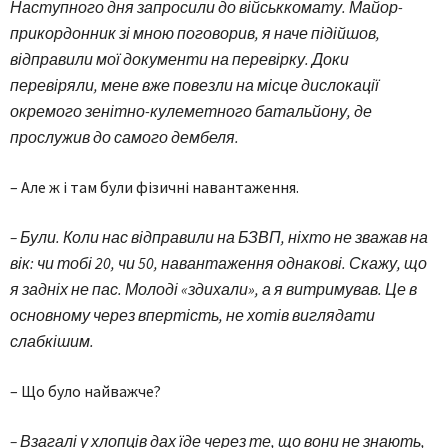
Наступного дня запросили до військ­комату. Майор-
прикордонник зі мною поговорив, я наче підійшов,
відправили мої документи на перевірку. Доки
перевіряли, мене вже повезли на місце дислокації
окремого зенітно-кулеметного батальйону, де
прослужив до самого дембеля.
– Але ж і там були фізичні навантаження.
– Були. Коли нас відправили на БЗВП, ніхто не зважав на
вік: чи тобі 20, чи 50, навантаження однакові. Скажу, що
я задніх не пас. Молоді «здихали», а я витримував. Це в
основному через впертість, не хотів виглядати
слабкішим.
– Що було найважче?
– Взагалі у хлопців дах їде через те, що вони не знають,