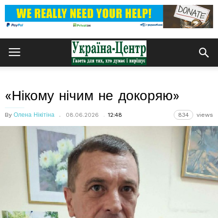
«Нікому нічим не докоряю»
By
Олена Нікітіна
08.06.2026
12:48
834
views