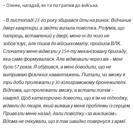
– Олеже, нагадай, як ти потрапив до війська.
– В листопаді 23-го року збирався йти на ринок. Відчинив
двері квартири, а звідти випала повістка. Розумів, що
папірець, вставлений у двері, мене ні до чого не
зобов’язує, але пішов до військкомату, пройшов ВЛК.
Спочатку мене відвезли у 154-ту механізовану бригаду,
яка саме формувалася. Але відмовили через вік – мені
було 57 років. Я обурився, а мені доводили, що не
витримаю фізичних навантажень. Питали, чи зможу я
три доби пролежати у 30-кілограмовому бронежилеті.
Відповів, що пролежати зможу, а встати потім –
навряд. Щоб категорично довести, що я їм не підходжу,
відвели до лікаря, який виявив у мене проблеми із серцем.
Привезли мене назад, дали повістку «за викликом».
Вдома не очікували, що я так швидко повернуся з армії.