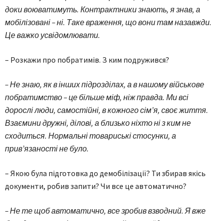
доки воюватимуть. Контрактники знають, я знав, а
мобілізовані – ні. Таке враження, що вони там назавжди.
Це важко усвідомлювати.
– Розкажи про побратимів. З ким подружився?
– Не знаю, як в інших підрозділах, а в нашому військове
побратимство – це більше міф, ніж правда. Ми всі
дорослі люди, самостійні, в кожного сім’я, своє життя.
Взаємини дружні, ділові, а близько ніхто ні з ким не
сходиться. Нормальні товариські стосунки, а
прив’язаності не було.
– Якою була підготовка до демобілізації? Ти збирав якісь
документи, робив запити? Чи все це автоматично?
– Не те щоб автоматично, все зробив взводний. Я вже