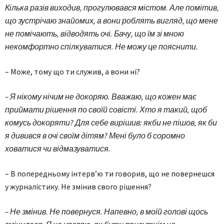
Кілька разів виходив, прогулювався містом. Але помітив,
що зустрічаю знайомих, а вони роблять вигляд, що мене
не помічають, відводять очі. Бачу, що їм зі мною
некомфортно спілкуватися. Не можу це пояснити.
– Може, тому що ти служив, а вони ні?
– Я нікому нічим не докоряю. Вважаю, що кожен має
приймати рішення по своїй совісті. Хто я такий, щоб
комусь докоряти? Для себе вирішив: якби не пішов, як би
я дивився в очі своїм дітям? Мені було б соромно
ховатися чи відмазуватися.
– В попередньому інтерв’ю ти говорив, що не повернешся
у журналістику. Не змінив свого рішення?
– Не змінив. Не повернуся. Напевно, в моїй голові щось