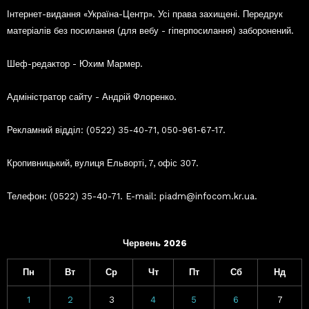
Інтернет-видання «Україна-Центр». Усі права захищені. Передрук
матеріалів без посилання (для вебу - гіперпосилання) заборонений.
Шеф-редактор - Юхим Мармер.
Адміністратор сайту - Андрій Флоренко.
Рекламний відділ: (0522) 35-40-71, 050-961-67-17.
Кропивницький, вулиця Ельворті, 7, офіс 307.
Телефон: (0522) 35-40-71. E-mail: piadm@infocom.kr.ua.
Червень 2026
Пн
Вт
Ср
Чт
Пт
Сб
Нд
1
2
3
4
5
6
7