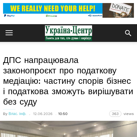
ДПС напрацювала
законопроєкт про податкову
медіацію: частину спорів бізнес
і податкова зможуть вирішувати
без суду
By
Влас. інф.
12.06.2026
10:50
363
views