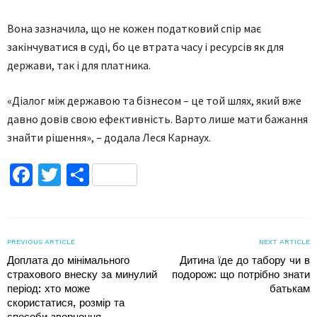
Вона зазначила, що не кожен податковий спір має
закінчуватися в суді, бо це втрата часу і ресурсів як для
держави, так і для платника.
«Діалог між державою та бізнесом – це той шлях, який вже
давно довів свою ефективність. Варто лише мати бажання
знайти рішення», – додала Леся Карнаух.
Facebook
Twitter
Поділитися
PREVIOUS ARTICLE
NEXT ARTICLE
Доплата до мінімального
Дитина їде до табору чи в
страхового внеску за минулий
подорож: що потрібно знати
період: хто може
батькам
скористатися, розмір та