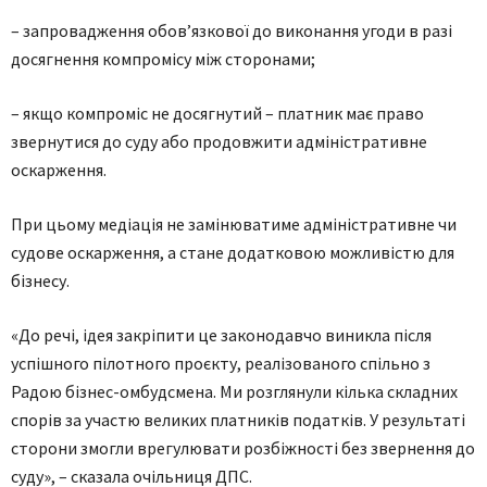
– запровадження обов’язкової до виконання угоди в разі
досягнення компромісу між сторонами;
– якщо компроміс не досягнутий – платник має право
звернутися до суду або продовжити адміністративне
оскарження.
При цьому медіація не замінюватиме адміністративне чи
судове оскарження, а стане додатковою можливістю для
бізнесу.
«До речі, ідея закріпити це законодавчо виникла після
успішного пілотного проєкту, реалізованого спільно з
Радою бізнес-омбудсмена. Ми розглянули кілька складних
спорів за участю великих платників податків. У результаті
сторони змогли врегулювати розбіжності без звернення до
суду», – сказала очільниця ДПС.