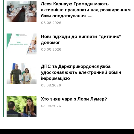
Леся Карнаух: Громади мають
активніше працювати над розширенням
бази оподаткування –...
06.08.2026
Нові підходи до виплати “дитячих”
допомог
06.08.2026
ДПС та Держприкордонслужба
удосконалюють електронний обмін
інформацією
03.08.2026
Хто зняв чари з Лори Лумер?
03.08.2026