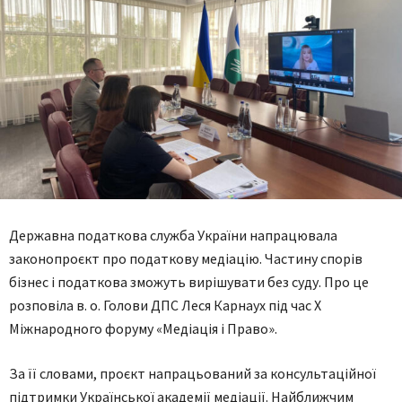
Державна податкова служба України напрацювала
законопроєкт про податкову медіацію. Частину спорів
бізнес і податкова зможуть вирішувати без суду. Про це
розповіла в. о. Голови ДПС Леся Карнаух під час X
Міжнародного форуму «Медіація і Право».
За її словами, проєкт напрацьований за консультаційної
підтримки Української академії медіації. Найближчим