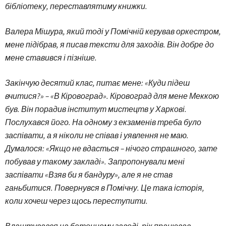
бібліотеку, переставлятиму книжки.
Валера Мішура, який тоді у Помічній керував оркестром,
мене підібрав, я писав тексти для заходів. Він добре до
мене ставився і пізніше.
Закінчую десятий клас, питає мене: «Куди підеш
вчитися?» – «В Кіровоград». Кіровоград для мене Меккою
був. Він порадив інститут мистецтв у Харкові.
Послухався його. На одному з екзаменів треба було
заспівати, а я ніколи не співав і уявлення не маю.
Думалося: «Якщо не вдасться – нічого страшного, зате
побував у такому закладі». Запропонували мені
заспівати «Взяв би я бандуру», але я не став
ганьбитися. Повернувся в Помічну. Це така історія,
коли хочеш через щось переступити.