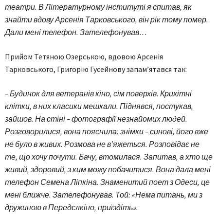
театри. В Літературному інституті я спитав, як
знайти вдову Арсенія Тарковського, він рік тому помер.
Дали мені телефон. Зателефонував…
Прийом Тетяною Озерською, вдовою Арсенія
Тарковського, Григорію Гусейнову запам’ятався так:
– Будинок для ветеранів кіно, сім поверхів. Крихітні
клітки, в них класики мешкали. Піднявся, постукав,
зайшов. На стіні – фотографії незнайомих людей.
Розговорилися, вона пояснила: знімки – синові, його вже
не було в живих. Розмова не в’яжеться. Розповідає не
те, що хочу почути. Бачу, втомилася. Запитав, а хто ще
живий, здоровий, з ким можу побачитися. Вона дала мені
телефон Семена Ліпкіна. Знаменитий поет з Одеси, це
мені ближче. Зателефонував. Той: «Нема питань, ми з
дружиною в Передєлкіно, приїздіть».