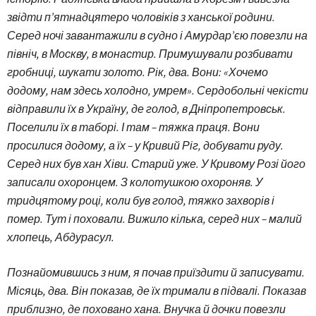
звідти п’ятнадцятеро чоловіків з ханської родини.
Серед ночі завантажили в судно і Амурдар’єю повезли на
північ, в Москву, в монастир. Примушували розбивати
гробниці, шукати золото. Рік, два. Вони: «Хочемо
додому, нам здесь холодно, умрем». Сердобольні чекісти
відправили їх в Україну, де голод, в Дніпропетровськ.
Поселили їх в таборі. І там – тяжка праця. Вони
просилися додому, а їх – у Кривий Ріг, добувати руду.
Серед них був хан Хіви. Старий уже. У Кривому Розі його
записали охоронцем. З колотушкою охороняв. У
тридцятому році, коли був голод, тяжко захворів і
помер. Тут і поховали. Вижило кілька, серед них – малий
хлопець, Абдурасул.
Познайомившись з ним, я почав приїздити й записувати.
Місяць, два. Він показав, де їх тримали в підвалі. Показав
приблизно, де поховано хана. Внучка й дочки повезли