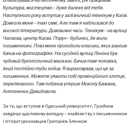
Влаштувався на бетонному заводі, рік працював.
Культура, мистецтво – дуже далеке від тебе.
Наступного року вступив у залізничний технікум у Києві.
Довкола мене – такі самі. Але там я наблизився до
високої літератури. Дивовижні часи. Технікум – на вулиці
Чапаєва, центр Києва. Поруч – будинки, де жили
письменники. Повз мене проходили класики, яких раніше
бачив на фотографіях. На сусідній вулиці Леніна був
чудовий букіністичний магазин. Бачив там чоловіка,
який постійно туди ходив. Я вираховував, що це за
письменник. Можете уявити собі провінційного хлопця,
переляканого. Там побачив уперше Миколу Бажана,
Антоненка-Давидовича.
За те, що вступив в Одеський університет, Гусейнов
завдячує щасливому випадку – знайомству з письменником
і літературознавцем Григорієм Зленком: