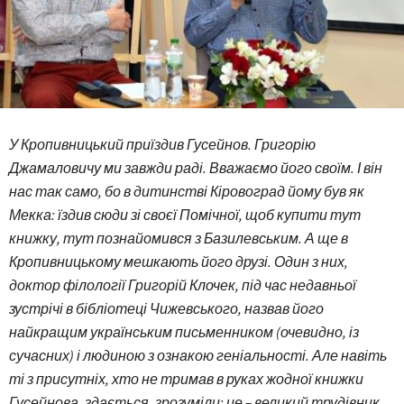
У Кропивницький приїздив Гусейнов. Григорію
Джамаловичу ми завжди раді. Вважаємо його своїм. І він
нас так само, бо в дитинстві Кіровоград йому був як
Мекка: їздив сюди зі своєї Помічної, щоб купити тут
книжку, тут познайомився з Базилевським. А ще в
Кропивницькому мешкають його друзі. Один з них,
доктор філології Григорій Клочек, під час недавньої
зустрічі в бібліотеці Чижевського, назвав його
найкращим українським письменником (очевидно, із
сучасних) і людиною з ознакою геніальності. Але навіть
ті з присутніх, хто не тримав в руках жодної книжки
Гусейнова, здається, зрозуміли: це – великий трудівник,