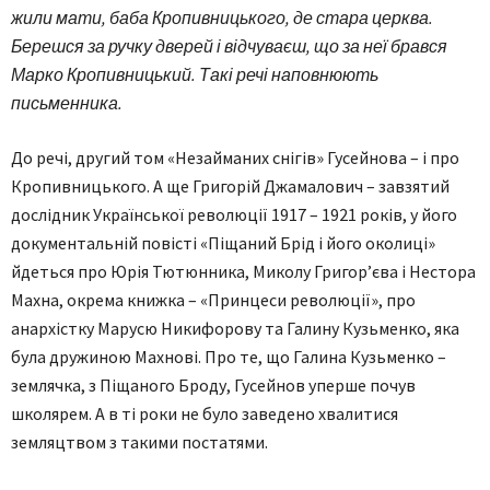
жили мати, баба Кропивницького, де стара церква.
Берешся за ручку дверей і відчуваєш, що за неї брався
Марко Кропивницький. Такі речі наповнюють
письменника.
До речі, другий том «Незайманих снігів» Гусейнова – і про
Кропивницького. А ще Григорій Джамалович – завзятий
дослідник Української революції 1917 – 1921 років, у його
документальній повісті «Піщаний Брід і його околиці»
йдеться про Юрія Тютюнника, Миколу Григор’єва і Нестора
Махна, окрема книжка – «Принцеси революції», про
анархістку Марусю Никифорову та Галину Кузьменко, яка
була дружиною Махнові. Про те, що Галина Кузьменко –
землячка, з Піщаного Броду, Гусейнов уперше почув
школярем. А в ті роки не було заведено хвалитися
земляцтвом з такими постатями.