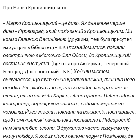
Про Марка Кропивницького:
– Марко Кропивницький – це диво. Як для мене перше
диво – Кіровоград, який пов’язаний з Кропивницьким. Ми
коли з Галиною Василівною
(дружина, теж була присутня
на зустрічі в бібліотеці – В.К.)
познайомилися, поїхали
електричкою в містечко біля Одеси, де Кропивницький
востаннє виступив.
(Ідеться про Аккерман, теперішній
Білгород-Дністровський – В.К.)
Ходили містом,
відчувалося, що тут ходив Кропивницький, фінішна його
поїздка. Він, мабуть знав, що сьогодні-завтра його не
стане, сів на поїзд до Харків, і десь в районі Підгородньої
контролер, перевіряючи квитки, побачив мертвого
чоловіка. Його знесли і поклали на вокзалі. Я постарався,
щоб помічнянські начальники поставили в Підгородній
пам’ятник біля школи. З дружиною часто згадуємо ту
нашу поїздку. Я ходив пішки селами поруч з Помічною, де