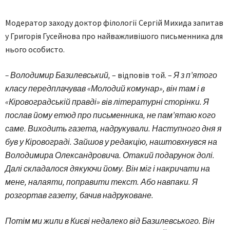
Модератор заходу доктор філології Сергій Михида запитав
у Григорія Гусейнова про найважливішого письменника для
нього особисто.
– Володимир Базилевський,
– відповів той. –
Я з п’ятого
класу передплачував «Молодий комунар», він там і в
«Кіровоградській правді» вів літературні сторінки. Я
послав йому етюд про письменника, не пам’ятаю кого
саме. Виходить газета, надрукували. Наступного дня я
був у Кіровограді. Зайшов у редакцію, наштовхнувся на
Володимира Олександровича. Отакий подарунок долі.
Далі складалося дякуючи йому. Він міг і накричати на
мене, налаяти, поправити текст. Або навпаки. Я
розгортав газету, бачив надруковане.
Потім ми жили в Києві недалеко від Базилевського. Він