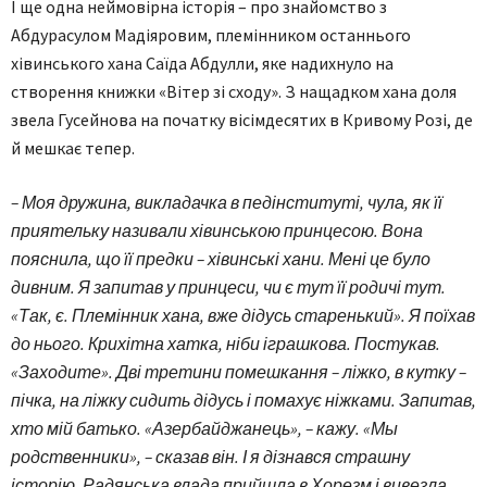
І ще одна неймовірна історія – про знайомство з
Абдурасулом Мадіяровим, племінником останнього
хівинського хана Саїда Абдулли, яке надихнуло на
створення книжки «Вітер зі сходу». З нащадком хана доля
звела Гусейнова на початку вісімдесятих в Кривому Розі, де
й мешкає тепер.
– Моя дружина, викладачка в педінституті, чула, як її
приятельку називали хівинською принцесою. Вона
пояснила, що її предки – хівинські хани. Мені це було
дивним. Я запитав у принцеси, чи є тут її родичі тут.
«Так, є. Племінник хана, вже дідусь старенький». Я поїхав
до нього. Крихітна хатка, ніби іграшкова. Постукав.
«Заходите». Дві третини помешкання – ліжко, в кутку –
пічка, на ліжку сидить дідусь і помахує ніжками. Запитав,
хто мій батько. «Азербайджанець», – кажу. «Мы
родственники», – сказав він. І я дізнався страшну
історію. Радянська влада прийшла в Хорезм і вивезла