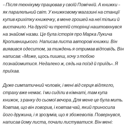
– Після технікуму працював у своїй Помічній. А книжки –
як паралельний світ. У книжковому магазині на станції
купив крихітку книжечку, в мене грошей на неї тільки й
вистачило. На другій чи третій сторінці наштовхнувся
на знайомі назви. Це була історія про Марка Лукича
Кропивницького. Написав листа авторові книжки. Він
виявився одеситом, за тиждень я отримав відповідь. Він
написав: «Може, щось пишеш, хочу з тобою
познайомитися. Недалеко ж, сядь на поїзд й приїдь». Я
приїхав.
Дуже симпатичний чоловік, і мені від серця відлягло,
страху вже немає. І ми сиділи в кімнаті, там купа
книжок, з ранку до сьомої вечора. Для мене це була мить.
Ковтав, що він говорив, і ковтав чай, який приносила
його дружина, і я зрозумів, що я збожеволів. Повернувся,
написав йому листа, почали листуватися. Він мені: