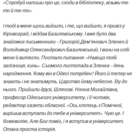
«Спробуй напиши про це, сходи в бібліотеку, візьми те-
то й те-то».
І тоді в мене щось вийшло, і те, що вийшло, я привіз у
Кіровоград, і віддав Базилевському. І вже було два
знайомих письменники – Григорій Дем’янович Зленко й
Володимир Олександрович Базилевський. І вони на собі
мене й витягли. Постало питання: «Навіщо тобі
залізниця, кинь». Сьомого листопада в Зленка – день
народження. Кому він в Одесі потрібен? Його й тепер не
знають і не знатимуть. Царство йому небесне. Їду до
нього. Прийшли друзі, Шляхові. Нонна Михайлівна,
професор Одеського університету, і її чоловік,
редактор газети обласної. «Ось хлопець з Помічної,
вирішив вступати до тебе в університет». Чую це. І
божеволію. Але Бог поміг, і я вступив в університет.
Отака проста історія.