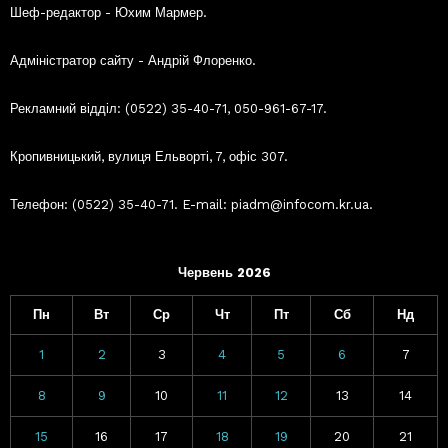
Шеф-редактор - Юхим Мармер.
Адміністратор сайту - Андрій Флоренко.
Рекламний відділ: (0522) 35-40-71, 050-961-67-17.
Кропивницький, вулиця Ельворті, 7, офіс 307.
Телефон: (0522) 35-40-71. E-mail: piadm@infocom.kr.ua.
Червень 2026
Пн
Вт
Ср
Чт
Пт
Сб
Нд
1
2
3
4
5
6
7
8
9
10
11
12
13
14
15
16
17
18
19
20
21