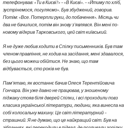
телефонував: «Ти в Києві?» – «В Києві». – «Йтиму по хліб,
зустрінемося, погуляємо». Був збуджений, говорив.
Потім: «Все. Потерпли руки, до побачення». Місяць чи
два не бачилися, потім він знову з’являвся. Він мені по-
новому відкрив Тарковського, цей світ київський.
Я не дуже любив ходити в Спілку письменників. Був там
членом правління, не ходив на засідання, мені здавалося,
без цього можеш обійтися. Не знаю, що там
відбувається, сто років не був.
Пам’ятаю, як востаннє бачив Олеся Терентійовича
Гончара. Він уже давно не працював, у зношеному
піджаку стояв біля дверей Cпілки, і всі проходили повз
класика української літератури, людини, яка винесла на
собі колосальну махину. Це світ літературний –
страшний. Я не думаю, що це найкращий світ. Був на
зібраннях, які переходили в підвал, де розливали горілку.