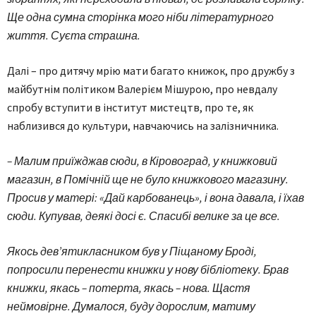
Ще одна сумна сторінка мого ніби літературного
життя. Суєта страшна.
Далі – про дитячу мрію мати багато книжок, про дружбу з
майбутнім політиком Валерієм Мішурою, про невдалу
спробу вступити в інститут мистецтв, про те, як
наблизився до культури, навчаючись на залізничника.
– Малим приїжджав сюди, в Кіровоград, у книжковий
магазин, в Помічній ще не було книжкового магазину.
Просив у матері: «Дай карбованець», і вона давала, і їхав
сюди. Купував, деякі досі є. Спасибі велике за це все.
Якось дев’ятикласником був у Піщаному Броді,
попросили перенести книжки у нову бібліотеку. Брав
книжки, якась – потерта, якась – нова. Щастя
неймовірне. Думалося, буду дорослим, матиму