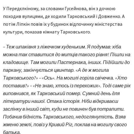
У Передєлкіному, за словами Гусейнова, він з дочкою
походив вулицями, де ходили Тарковський і Довженко. А
потім Ліпкін повів їх у будинок відпочинку міністерства
культури, показав кімнату Тарковського.
– Теж шпаківня з ліжечком худеньким. Я подумав: хіба
можна так ставитися до митців такого рівня! Пішли на
кладовище. Там могили Пастернака, інших. Підійшли до
паркану, закінчується цвинтар. «А де ж могила
Тарковського?» – «Ось». На могилі горіла свічечка. «Хто
поставив?» – «Не знаю, хтось із перехожих». Тоді саме рік
виповнився, як Тарковський помер. Сумний день для
літератури нашої. Отака історія. Ніби відкриваєш
заслінку в інший світ, куди не повинен був потрапити.
Побачив бідність Тарковського, недоглянутість. Взяв
жменю землі, повіз у Кривий Ріг, поклав на могилу свого
батька.