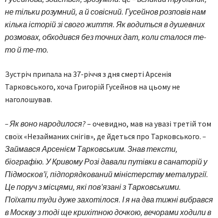
не тільки розумний, а й совісний. Гусейнов розповів нам
кілька історій зі свого життя. Як водиться в душевних
розмовах, обходився без точних дат, коли сталося те-
то й те-то.
Зустріч припала на 37-річчя з дня смерті Арсенія
Тарковського, хоча Григорій Гусейнов на цьому не
наголошував.
– Як воно народилося?
– очевидно, мав на увазі третій том
своїх «Незайманих снігів», де йдеться про Тарковського.
–
Займався Арсенієм Тарковським. Знав тексти,
біографію. У Кривому Розі давали путівки в санаторій у
Підмосков’ї, підпорядкований міністерству металургії.
Це поруч з місцями, які пов’язані з Тарковськими.
Поїхати туди дуже захотілося. І я на два тижні вибрався
в Москву з тоді ще крихітною дочкою, вечорами ходили в