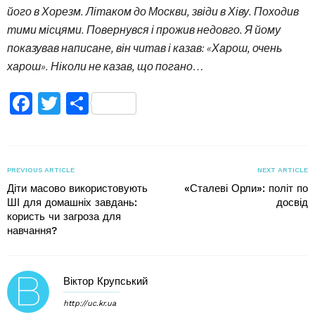
його в Хорезм. Літаком до Москви, звіди в Хіву. Походив
тими місцями. Повернувся і прожив недовго. Я йому
показував написане, він читав і казав: «Харош, очень
харош». Ніколи не казав, що погано…
Facebook
Twitter
Поділитися
PREVIOUS ARTICLE
NEXT ARTICLE
Діти масово використовують
«Сталеві Орли»: політ по
ШІ для домашніх завдань:
досвід
користь чи загроза для
навчання?
Віктор Крупський
http://uc.kr.ua