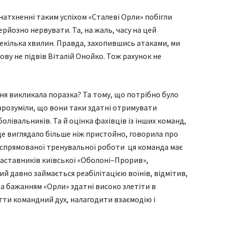
І натхненні таким успіхом «Сталеві Орли» побігли
ерйозно нервувати. Та, на жаль, часу на цей
кілька хвилин. Правда, захопившись атаками, ми
ову не підвів Віталій Онойко. Тож рахунок не
ння викликала поразка? Та тому, що потрібно було
 зрозуміли, що вони таки здатні отримувати
болівальників. Та й оцінка фахівців із інших команд,
 це виглядало більше ніж пристойно, говорила про
леспрямованої тренувальної роботи ця команда має
 наставників київської «Оболоні–Прорив»,
 давно займається реабілітацією воїнів, відмітив,
а бажанням «Орли» здатні високо злетіти в
гти командний дух, налагодити взаємодію і