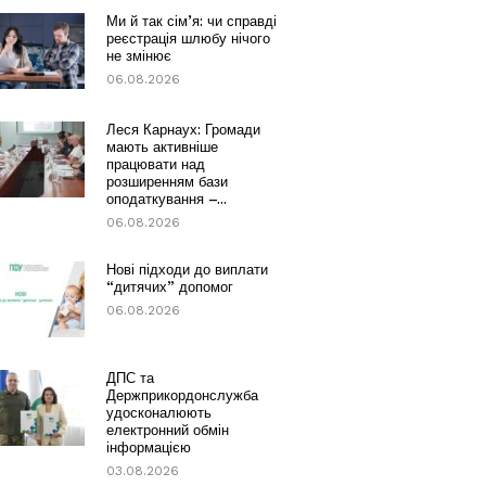
Ми й так сім’я: чи справді
реєстрація шлюбу нічого
не змінює
06.08.2026
Леся Карнаух: Громади
мають активніше
працювати над
розширенням бази
оподаткування –...
06.08.2026
Нові підходи до виплати
“дитячих” допомог
06.08.2026
ДПС та
Держприкордонслужба
удосконалюють
електронний обмін
інформацією
03.08.2026