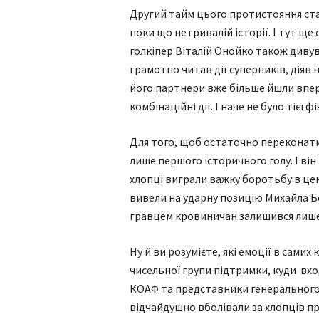
Другий тайм цього протистояння ста
поки що нетривалій історії. І тут щ
голкіпер Віталій Онойко також див
грамотно читав дії суперників, діяв 
його партнери вже більше йшли впер
комбінаційні дії. І наче не було тієї ф
Для того, щоб остаточно переконати
лише першого історичного голу. І він
хлопці виграли важку боротьбу в цент
вивели на ударну позицію Михайла Бе
гравцем кровиничан залишився лише г
Ну й ви розумієте, які емоції в сами
чисельної групи підтримки, куди вхо
КОАФ та представники генерального п
відчайдушно вболівали за хлопців пр