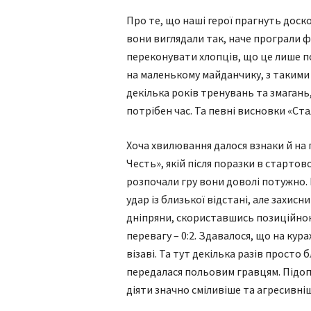
Про те, що наші герої прагнуть доско
вони виглядали так, наче програли фін
переконувати хлопців, що це лише п
на маленькому майданчику, з такими
декілька років тренувань та змагань
потрібен час. Та певні висновки «Стал
Хоча хвилювання далося взнаки й на 
Честь», якій після поразки в стартов
розпочали гру вони доволі потужно.
удар із близької відстані, але захис
дніпряни, скориставшись позиційно
перевагу – 0:2. Здавалося, що на ку
візаві. Та тут декілька разів просто
передалася польовим гравцям. Підопі
діяти значно сміливіше та агресивні