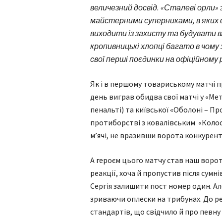
величезний досвід. «Сталеві орли»
майстерними суперниками, в яких є 
виходити із захисту та будувати вла
кропивницькі хлопці багато в чому 
свої перші поєдинки на офіційному р
Як і в першому товариському матчі п
день виграв обидва свої матчі у «Мета
пенальті) та київської «Оболоні – П
протиборстві з ковалівським «Коло
м’ячі, не вразивши ворота конкурент
А героєм цього матчу став наш воро
реакції, хоча й пропустив після сумн
Сергія залишити пост номер один. Ал
зриваючи оплески на трибунах. До реч
стандартів, що свідчило й про певну 