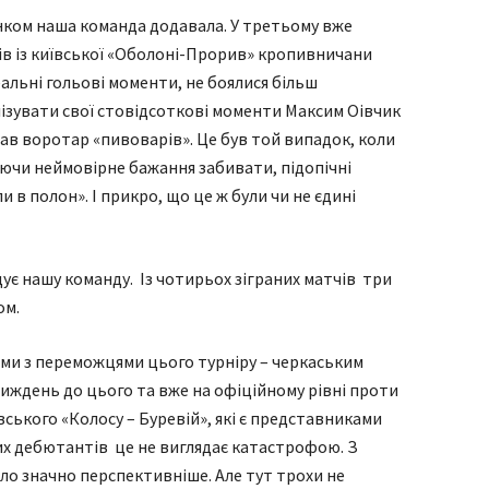
нком наша команда додавала. У третьому вже
в із київської «Оболоні-Прорив» кропивничани
альні гольові моменти, не боялися більш
лізувати свої стовідсоткові моменти Максим Оівчик
рав воротар «пивоварів». Це був той випадок, коли
аючи неймовірне бажання забивати, підопічні
 в полон». І прикро, що це ж були чи не єдині
ує нашу команду. Із чотирьох зіграних матчів три
ом.
 ми з переможцями цього турніру – черкаським
 тиждень до цього та вже на офіційному рівні проти
івського «Колосу – Буревій», які є представниками
них дебютантів це не виглядає катастрофою. З
ло значно перспективніше. Але тут трохи не