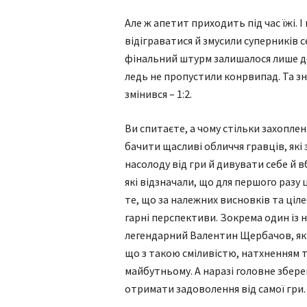
Але ж апетит приходить під час їжі. 
відіграватися й змусили суперників с
фінальний штурм залишалося лише де
ледь не пропустили конрвипад. Та зн
змінився – 1:2.
Ви спитаєте, а чому стільки захопле
бачити щасливі обличчя гравців, які
насолоду від гри й дивувати себе й в
які відзначали, що для першого разу
те, що за належних висновків та ці
гарні перспективи. Зокрема один із
легендарний Валентин Щербачов, який
що з такою сміливістю, натхненням т
майбутньому. А наразі головне збере
отримати задоволення від самої гри.