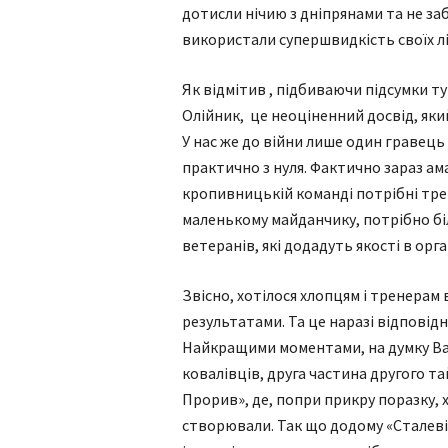
дотисли нічию з дніпрянами та не заб
використали супершвидкість своїх лі
Як відмітив , підбиваючи підсумки т
Олійник, це неоціненний досвід, який
У нас же до війни лише один гравець
практично з нуля. Фактично зараз а
кропивницькій команді потрібні трен
маленькому майданчику, потрібно бі
ветеранів, які додадуть якості в орган
Звісно, хотілося хлопцям і тренерам
результатами. Та це наразі відпові
Найкращими моментами, на думку Ва
ковалівців, друга частина другого та
Прорив», де, попри прикру поразку, 
створювали. Так що додому «Сталев