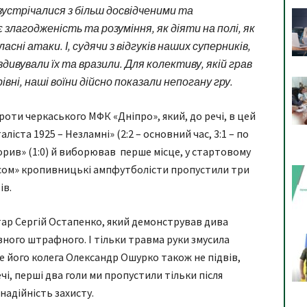
 зустрічалися з більш досвідченими та
злагодженість та розуміння, як діяти на полі, як
сні атаки. І, судячи з відгуків наших суперників,
здивували їх та вразили. Для колективу, якій грав
івні, наші воїни дійсно показали непогану гру.
роти черкаського МФК «Дніпро», який, до речі, в цей
ліста 1925 – Незламні» (2:2 – основний час, 3:1 – по
рорив» (1:0) й виборював перше місце, у стартовому
сом» кропивницькі ампфутболісти пропустили три
ів.
тар Сергій Остапенко, який демонстрував дива
івного штрафного. І тільки травма руки змусила
е його колега Олександр Ошурко також не підвів,
і, перші два голи ми пропустили тільки після
надійність захисту.