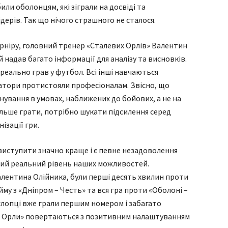
или оболонцям, які зіграли на досвіді та
дерів. Так що нічого страшного не сталося.
урніру, головний тренер «Сталевих Орлів» Валентин
 надав багато інформації для аналізу та висновків.
 реально грав у футбол. Всі інші навчаються
матори протистояли професіоналам. Звісно, що
ування в умовах, наближених до бойових, а не на
льше грати, потрібно шукати підсилення серед
ізації гри.
 виступити значно краще і є певне незадоволення
дний реальний рівень наших можливостей.
лентина Олійника, були перші десять хвилин проти
йму з «Дніпром – Честь» та вся гра проти «Оболоні –
хлопці вже грали першим номером і забагато
і Орли» повертаються з позитивним налаштуванням