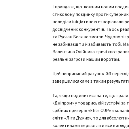
І правда ж, що кожним новим поєди
стиковому поєдинку проти суперникі
володіли ініціативою створювали ре
досвідчених конкурентів. Та ось реа
та Руслан Беля не змогли. Чудово зіг
не забиваєш ти й забивають тобі. М
Валентина Олійника тричі «потрапили
реальні загрози нашим воротам.
Цей неприємний рахунок 0:3 переслід
завершилися саме з таким результат
Та, якщо подивитися на те, що грали
«Дніпром» у товариській зустрічі за
срібних призерів «Elite CUP» з ковал
еліти «Ліги Дужих», то для абсолют
колективами першої ліги все вигляда