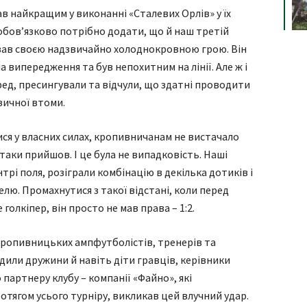
в найкращим у виконанні «Сталевих Орлів» у їх
е обов’язково потрібно додати, що й наш третій
ував своєю надзвичайно холоднокровною грою. Він
на випередження та був непохитним на лінії. Але ж і
ед, пресингували та відчули, що здатні проводити
ізичної втоми.
ся у власних силах, кропивничанам не вистачало
 таки прийшов. І це була не випадковість. Наші
рі поля, розіграли комбінацію в декілька дотиків і
лю. Промахнутися з такої відстані, коли перед
олкіпер, він просто не мав права – 1:2.
х кропивницьких ампфутболістів, тренерів та
дили дружини й навіть діти гравців, керівники
артнеру клубу – компанії «Файно», які
отягом усього турніру, викликав цей влучний удар.