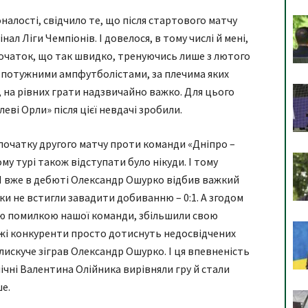
налості, свідчило те, що після стартового матчу
ал Ліги Чемпіонів. І довелося, в тому числі й мені,
очаток, що так швидко, тренуючись лише з лютого
 потужними ампфутболістами, за плечима яких
, на рівних грати надзвичайно важко. Для цього
еві Орли» після цієї невдачі зробили.
початку другого матчу проти команди «Дніпро –
ому турі також відступати було нікуди. І тому
 І вже в дебюті Олександр Ошурко відбив важкий
ники не встигли завадити добиванню – 0:1. А згодом
ю помилкою нашої команди, збільшили свою
ражі конкуренти просто дотиснуть недосвідчених
 блискуче зіграв Олександр Ошурко. І ця впевненість
чні Валентина Олійника вирівняли гру й стали
ше.