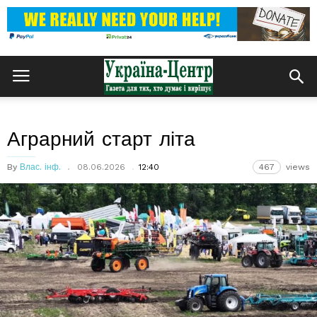
Аграрний старт літа
By
Влас. інф.
08.06.2026
12:40
467
views