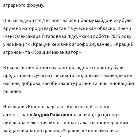
аграрного форуму.
Під час відкриття Дня поля на офіційному майданчику було
вручено нагороди лауреатам та учасникам обласної премії
імені Олександра Гіталова за підсумками роботи 2025 року
у номінаціях «Кращий керівник агроформування», «Кращий
агроном» та «Кращий механізатор».
В експозиційній зоні науково-дослідного полігону були
представлені сучасна сільськогосподарська техніка, якісне
насіння, добрива, засоби захисту рослин та інші інноваційні
рішення.
Начальник Кіровоградської обласної військової
адміністрації
Андрій Райкович
зазначив, що ця подія
вийшла за межі звичайної – вона стала головним діловим
майданчиком центральної України, де вирішувалися