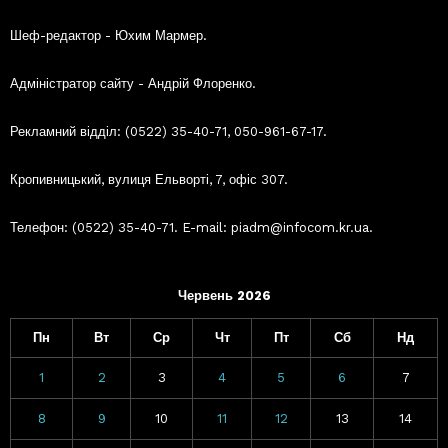
Шеф-редактор - Юхим Мармер.
Адміністратор сайту - Андрій Флоренко.
Рекламний відділ: (0522) 35-40-71, 050-961-67-17.
Кропивницький, вулиця Ельворті, 7, офіс 307.
Телефон: (0522) 35-40-71. E-mail: piadm@infocom.kr.ua.
Червень 2026
Пн
Вт
Ср
Чт
Пт
Сб
Нд
1
2
3
4
5
6
7
8
9
10
11
12
13
14