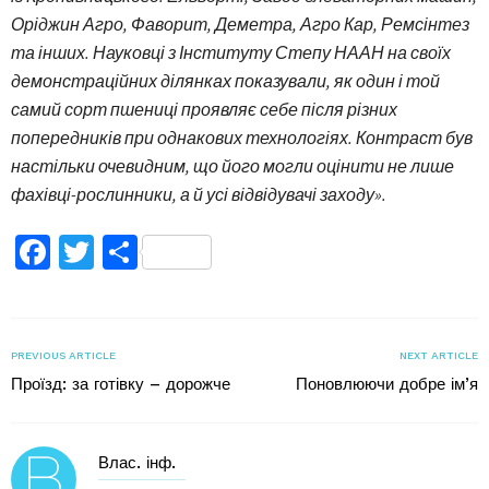
Оріджин Агро, Фаворит, Деметра, Агро Кар, Ремсінтез
та інших. Науковці з Інституту Степу НААН на своїх
демонстраційних ділянках показували, як один і той
самий сорт пшениці проявляє себе після різних
попередників при однакових технологіях. Контраст був
настільки очевидним, що його могли оцінити не лише
фахівці-рослинники, а й усі відвідувачі заходу».
Facebook
Twitter
Поділитися
PREVIOUS ARTICLE
NEXT ARTICLE
Проїзд: за готівку – дорожче
Поновлюючи добре ім’я
Влас. інф.