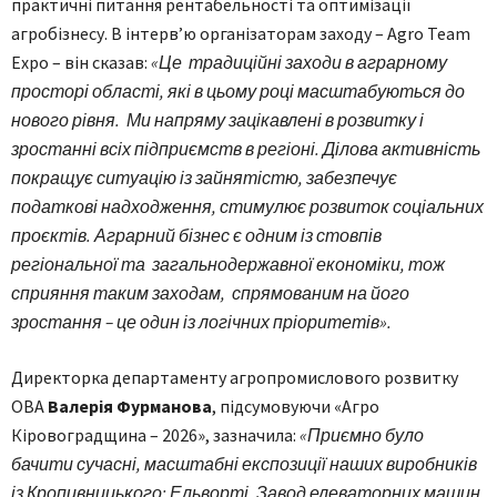
практичні питання рентабельності та оптимізації
агробізнесу. В інтерв’ю організаторам заходу – Agro Team
Expo – він сказав:
«Це традиційні заходи в аграрному
просторі області, які в цьому році масштабуються до
нового рівня. Ми напряму зацікавлені в розвитку і
зростанні всіх підприємств в регіоні. Ділова активність
покращує ситуацію із зайнятістю, забезпечує
податкові надходження, стимулює розвиток соціальних
проєктів. Аграрний бізнес є одним із стовпів
регіональної та загальнодержавної економіки, тож
сприяння таким заходам, спрямованим на його
зростання – це один із логічних пріоритетів».
Директорка департаменту агропромислового розвитку
ОВА
Валерія Фурманова
, підсумовуючи «Агро
Кіровоградщина – 2026», зазначила:
«Приємно було
бачити сучасні, масштабні експозиції наших виробників
із Кропивницького: Ельворті, Завод елеваторних машин,