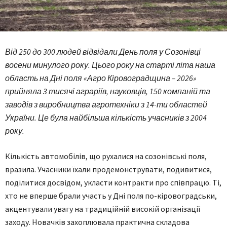
Від 250 до 300 людей відвідали День поля у Созонівці
восени минулого року. Цього року на старті літа наша
область на Дні поля «Агро Кіровоградщина – 2026»
прийняла 3 тисячі аграріїв, науковців, 150 компаній та
заводів з виробництва агротехніки з 14-ти областей
України. Це була найбільша кількість учасників з 2004
року.
Кількість автомобілів, що рухалися на созонівські поля,
вразила. Учасники їхали продемонструвати, подивитися,
поділитися досвідом, укласти контракти про співпрацю. Ті,
хто не вперше брали участь у Дні поля по-кіровоградськи,
акцентували увагу на традиційній високій організації
заходу. Новачків захоплювала практична складова